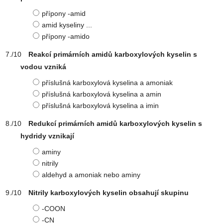
přípony -amid
amid kyseliny ...
přípony -amido
Reakcí primárních amidů karboxylových kyselin s
vodou vzniká
příslušná karboxylová kyselina a amoniak
příslušná karboxylová kyselina a amin
příslušná karboxylová kyselina a imin
Redukcí primárních amidů karboxylových kyselin s
hydridy vznikají
aminy
nitrily
aldehyd a amoniak nebo aminy
Nitrily karboxylových kyselin obsahují skupinu
-COON
-CN