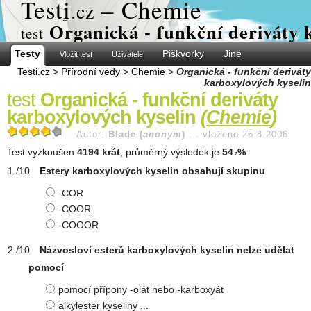
Test
i
– Chemie
.cz
Organická - funkční deriváty 
test
Testy
Piškvorky
Jiné
Vložit test
Uživatelé
Testi.cz
>
Přírodní vědy
>
Chemie
>
Organická - funkční deriváty
karboxylových kyselin
test
Organická - funkční deriváty
karboxylových kyselin
(
Chemie
)
Autor:
Blade (
anonym
)
...
vloženo 25.8.2006
Test vyzkoušen
4194 krát
, průměrný výsledek je
54
%
.
.7
Estery karboxylových kyselin obsahují skupinu
-COR
-COOR
-COOOR
Názvosloví esterů karboxylových kyselin nelze udělat
pomocí
pomocí přípony -olát nebo -karboxyát
alkylester kyseliny ...