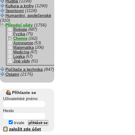
Hudba
(1199)
Kultura a knihy
(1290)
Sportovní
(1118)
Humanitní, společenské
(310)
Přírodní vědy
(1756)
Biologie
(687)
Fyzika
(75)
Chemie
(162)
Astronomie
(53)
Matematika
(206)
Medicína
(67)
Logika
(57)
Jiné vědy
(51)
Počítače a technika
(847)
Ostatní
(2175)
Přihlaste se
Uživatelské jméno
Heslo
trvale
založit zde účet