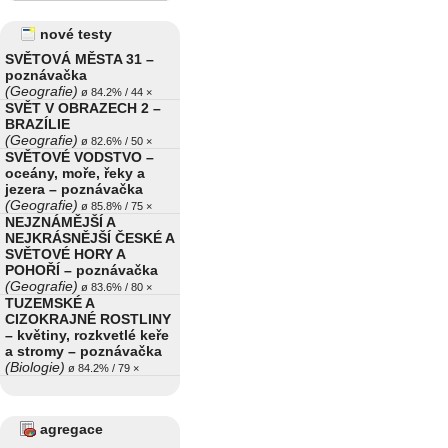
nové testy
SVĚTOVÁ MĚSTA 31 –
poznávačka
(Geografie)
ø 84.2% / 44 ×
SVĚT V OBRAZECH 2 –
BRAZÍLIE
(Geografie)
ø 82.6% / 50 ×
SVĚTOVÉ VODSTVO –
oceány, moře, řeky a
jezera – poznávačka
(Geografie)
ø 85.8% / 75 ×
NEJZNÁMĚJŠÍ A
NEJKRÁSNĚJŠÍ ČESKÉ A
SVĚTOVÉ HORY A
POHOŘÍ – poznávačka
(Geografie)
ø 83.6% / 80 ×
TUZEMSKÉ A
CIZOKRAJNÉ ROSTLINY
– květiny, rozkvetlé keře
a stromy – poznávačka
(Biologie)
ø 84.2% / 79 ×
agregace