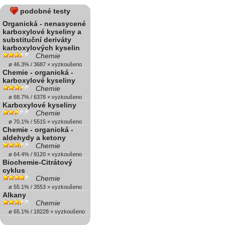
podobné testy
Organická - nenasycené
karboxylové kyseliny a
substituční deriváty
karboxylových kyselin
Chemie
ø 46.3% / 3687 × vyzkoušeno
Chemie - organická -
karboxylové kyseliny
Chemie
ø 68.7% / 6378 × vyzkoušeno
Karboxylové kyseliny
Chemie
ø 70.1% / 5515 × vyzkoušeno
Chemie - organická -
aldehydy a ketony
Chemie
ø 64.4% / 9120 × vyzkoušeno
Biochemie-Citrátový
cyklus
Chemie
ø 55.1% / 3553 × vyzkoušeno
Alkany
Chemie
ø 65.1% / 18228 × vyzkoušeno