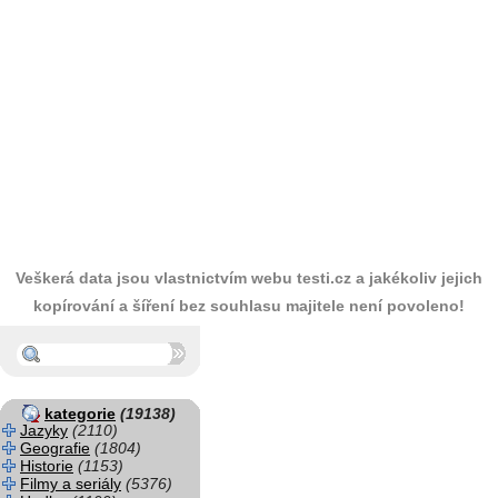
Veškerá data jsou vlastnictvím webu testi.cz a jakékoliv jejich
kopírování a šíření bez souhlasu majitele není povoleno!
kategorie
(19138)
Jazyky
(2110)
Geografie
(1804)
Historie
(1153)
Filmy a seriály
(5376)