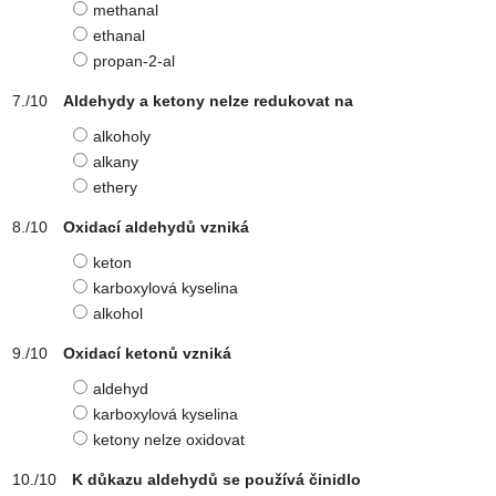
methanal
ethanal
propan-2-al
Aldehydy a ketony nelze redukovat na
alkoholy
alkany
ethery
Oxidací aldehydů vzniká
keton
karboxylová kyselina
alkohol
Oxidací ketonů vzniká
aldehyd
karboxylová kyselina
ketony nelze oxidovat
K důkazu aldehydů se používá činidlo