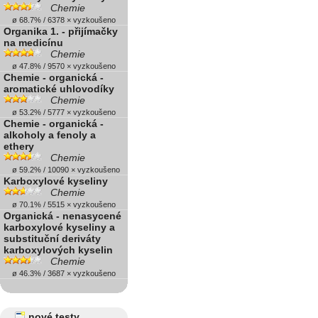
Chemie
ø 68.7% / 6378 × vyzkoušeno
Organika 1. - přijímačky
na medicínu
Chemie
ø 47.8% / 9570 × vyzkoušeno
Chemie - organická -
aromatické uhlovodíky
Chemie
ø 53.2% / 5777 × vyzkoušeno
Chemie - organická -
alkoholy a fenoly a
ethery
Chemie
ø 59.2% / 10090 × vyzkoušeno
Karboxylové kyseliny
Chemie
ø 70.1% / 5515 × vyzkoušeno
Organická - nenasycené
karboxylové kyseliny a
substituční deriváty
karboxylových kyselin
Chemie
ø 46.3% / 3687 × vyzkoušeno
nové testy