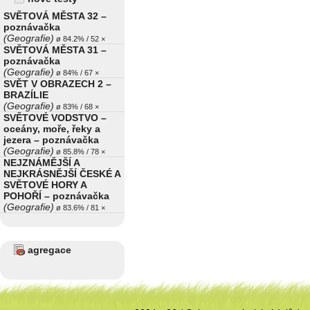
SVĚTOVÁ MĚSTA 32 –
poznávačka
(Geografie)
ø 84.2% / 52 ×
SVĚTOVÁ MĚSTA 31 –
poznávačka
(Geografie)
ø 84% / 67 ×
SVĚT V OBRAZECH 2 –
BRAZÍLIE
(Geografie)
ø 83% / 68 ×
SVĚTOVÉ VODSTVO –
oceány, moře, řeky a
jezera – poznávačka
(Geografie)
ø 85.8% / 78 ×
NEJZNÁMĚJŠÍ A
NEJKRÁSNĚJŠÍ ČESKÉ A
SVĚTOVÉ HORY A
POHOŘÍ – poznávačka
(Geografie)
ø 83.6% / 81 ×
agregace