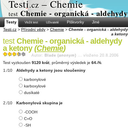
Test
i
– Chemie
.cz
Chemie - organická - aldehydy
test
Testy
Piškvorky
Jiné
Vložit test
Uživatelé
Testi.cz
>
Přírodní vědy
>
Chemie
>
Chemie - organická - aldehydy
a ketony
test
Chemie - organická - aldehydy
a ketony
(
Chemie
)
Autor:
Blade (
anonym
)
...
vloženo 20.8.2006
Test vyzkoušen
9120 krát
, průměrný výsledek je
64
%
.
.4
Aldehydy a ketony jsou sloučeniny
karbonylové
karboxylové
dusíkaté
Karbonylová skupina je
-COOH
C=O
-SH