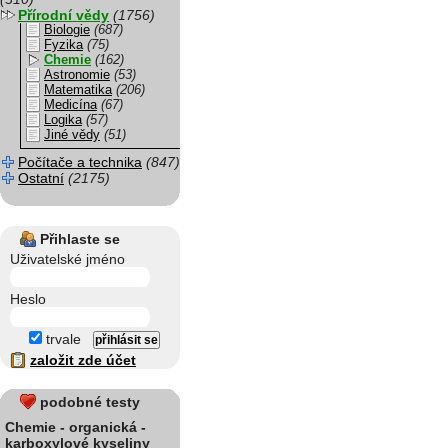
Přírodní vědy
(1756)
Biologie
(687)
Fyzika
(75)
Chemie
(162)
Astronomie
(53)
Matematika
(206)
Medicína
(67)
Logika
(57)
Jiné vědy
(51)
Počítače a technika
(847)
Ostatní
(2175)
Přihlaste se
Uživatelské jméno
Heslo
trvale
založit zde účet
podobné testy
Chemie - organická -
karboxylové kyseliny