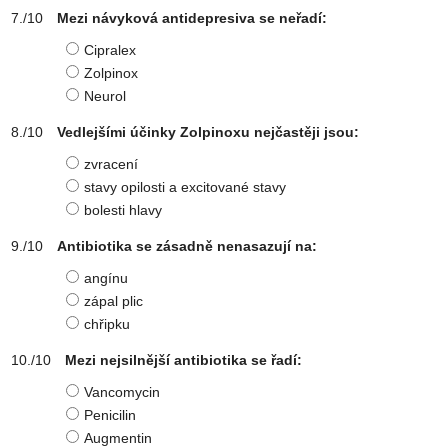
Mezi návyková antidepresiva se neřadí:
Cipralex
Zolpinox
Neurol
Vedlejšími účinky Zolpinoxu nejčastěji jsou:
zvracení
stavy opilosti a excitované stavy
bolesti hlavy
Antibiotika se zásadně nenasazují na:
angínu
zápal plic
chřipku
Mezi nejsilnější antibiotika se řadí:
Vancomycin
Penicilin
Augmentin