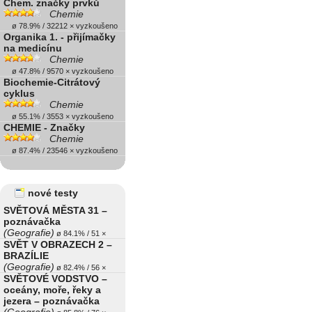
Chem. značky prvků
Chemie
ø 78.9% / 32212 × vyzkoušeno
Organika 1. - přijímačky
na medicínu
Chemie
ø 47.8% / 9570 × vyzkoušeno
Biochemie-Citrátový
cyklus
Chemie
ø 55.1% / 3553 × vyzkoušeno
CHEMIE - Značky
Chemie
ø 87.4% / 23546 × vyzkoušeno
nové testy
SVĚTOVÁ MĚSTA 31 –
poznávačka
(Geografie)
ø 84.1% / 51 ×
SVĚT V OBRAZECH 2 –
BRAZÍLIE
(Geografie)
ø 82.4% / 56 ×
SVĚTOVÉ VODSTVO –
oceány, moře, řeky a
jezera – poznávačka