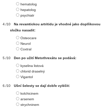
hematolog
hepatolog
psychiatr
Na revamtickou artritidu je vhodné jako doplňkovou
složku nasadit:
Osteocare
Neurol
Coxtral
Den po užití Metothrexátu se podává:
kyselina listová
chlorid draselný
Vigantol
Ušní šelesty se dají dobře vyléčit:
kolchicinem
arsenem
strychninem