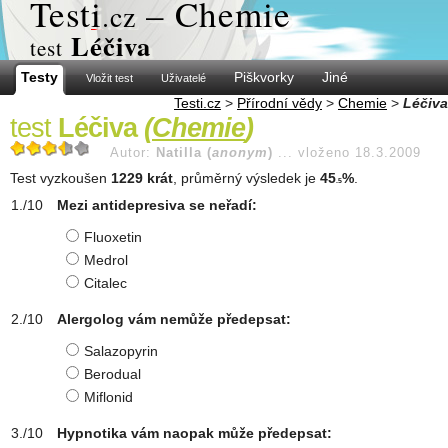
Test
i
– Chemie
.cz
Léčiva
test
Testy
Piškvorky
Jiné
Vložit test
Uživatelé
Testi.cz
>
Přírodní vědy
>
Chemie
>
Léčiva
test
Léčiva
(
Chemie
)
Autor:
Natilla (
anonym
)
...
vloženo 18.3.2009
Test vyzkoušen
1229 krát
, průměrný výsledek je
45
%
.
.5
Mezi antidepresiva se neřadí:
Fluoxetin
Medrol
Citalec
Alergolog vám nemůže předepsat:
Salazopyrin
Berodual
Miflonid
Hypnotika vám naopak může předepsat: