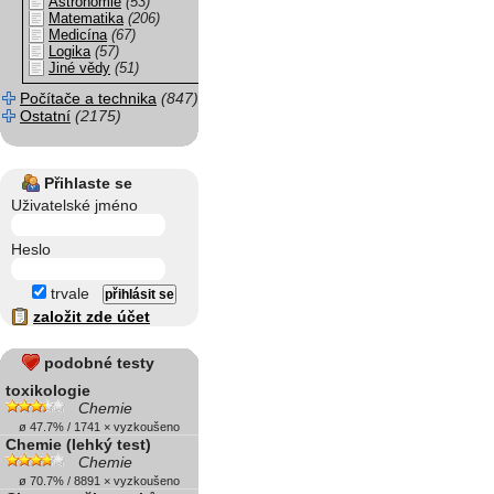
Astronomie
(53)
Matematika
(206)
Medicína
(67)
Logika
(57)
Jiné vědy
(51)
Počítače a technika
(847)
Ostatní
(2175)
Přihlaste se
Uživatelské jméno
Heslo
trvale
založit zde účet
podobné testy
toxikologie
Chemie
ø 47.7% / 1741 × vyzkoušeno
Chemie (lehký test)
Chemie
ø 70.7% / 8891 × vyzkoušeno