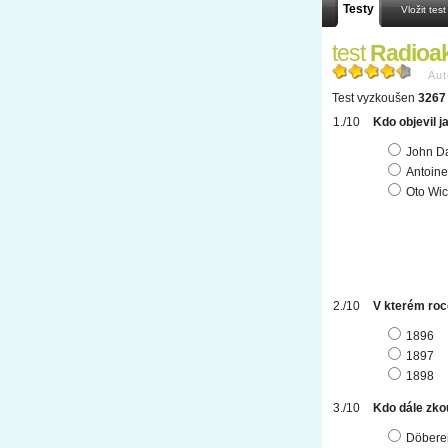
Testy
Vložit test
test
Radioak
Aut
Test vyzkoušen
3267 
Kdo objevil j
John Da
Antoine
Oto Wic
V kterém roce
1896
1897
1898
Kdo dále zkou
Döbere