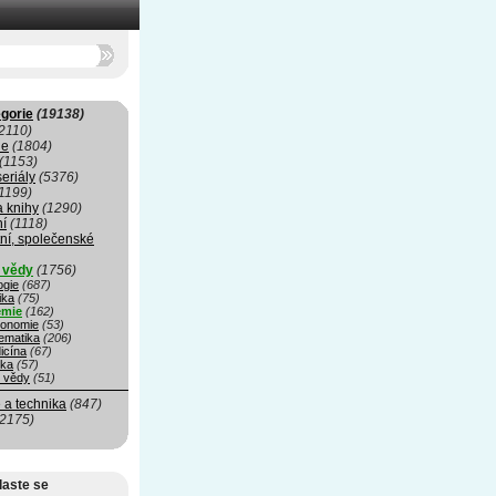
gorie
(19138)
2110)
ie
(1804)
(1153)
seriály
(5376)
1199)
a knihy
(1290)
ní
(1118)
ní, společenské
í vědy
(1756)
ogie
(687)
ika
(75)
mie
(162)
ronomie
(53)
ematika
(206)
icína
(67)
ika
(57)
é vědy
(51)
 a technika
(847)
(2175)
laste se