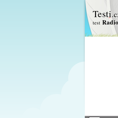
Test
i
.c
Radio
test