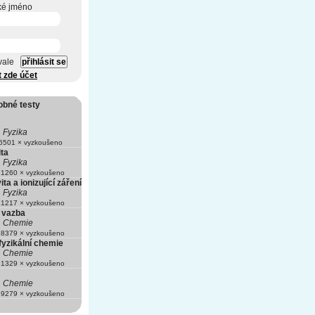
ké jméno
vale
t zde účet
obné testy
Fyzika
501 × vyzkoušeno
ita
Fyzika
1260 × vyzkoušeno
ta a ionizující záření
Fyzika
1217 × vyzkoušeno
 vazba
Chemie
8379 × vyzkoušeno
fyzikální chemie
Chemie
1329 × vyzkoušeno
Chemie
9279 × vyzkoušeno