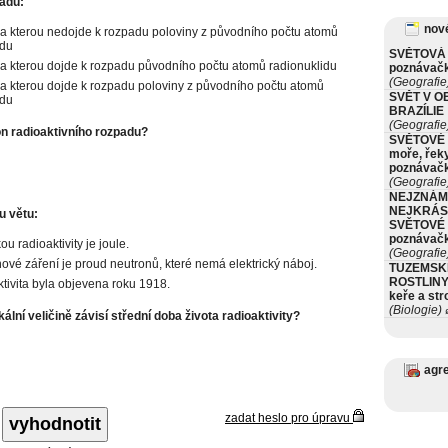
adu:
nové
a kterou nedojde k rozpadu poloviny z původního počtu atomů
idu
SVĚTOVÁ 
a kterou dojde k rozpadu původního počtu atomů radionuklidu
poznávač
(Geografie
a kterou dojde k rozpadu poloviny z původního počtu atomů
SVĚT V O
idu
BRAZÍLIE
(Geografie
on radioaktivního rozpadu?
SVĚTOVÉ 
moře, řeky
poznávač
(Geografie
NEJZNÁM
NEJKRÁS
u větu:
SVĚTOVÉ 
poznávač
u radioaktivity je joule.
(Geografie
ové záření je proud neutronů, které nemá elektrický náboj.
TUZEMSK
ROSTLINY 
tivita byla objevena roku 1918.
keře a st
(Biologie)
ø
kální veličině závisí střední doba života radioaktivity?
agr
zadat heslo pro úpravu