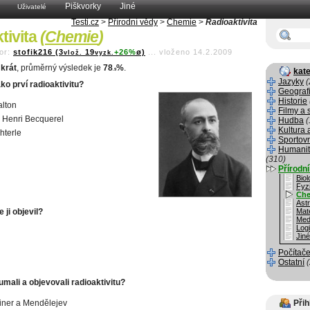
Piškvorky
Jiné
Uživatelé
Testi.cz
>
Přírodní vědy
>
Chemie
>
Radioaktivita
tivita
(
Chemie
)
or:
stofik216 (3
19
+26%
ø)
...
vloženo 14.2.2009
vlož.
vyzk.
krát
, průměrný výsledek je
78
%
.
kate
.9
Jazyky
(
ako prví radioaktivitu?
Geograf
Historie
lton
Filmy a 
 Henri Becquerel
Hudba
(
Kultura 
hterle
Sportov
Humanit
(310)
Přírodn
Biol
Fyz
Che
Ast
 ji objevil?
Mat
Med
Log
Jin
Počítače
Ostatní
mali a objevovali radioaktivitu?
iner a Mendělejev
Přih