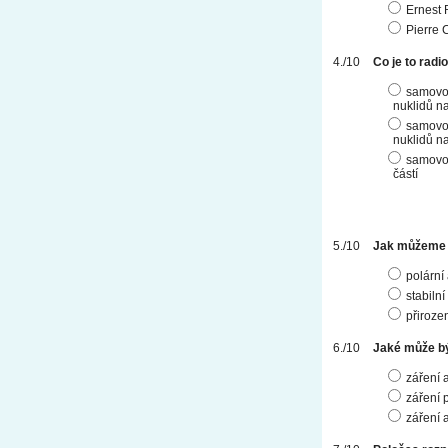
Ernest 
Pierre 
Co je to radi
samovol
nuklidů na
samovol
nuklidů na
samovol
částí
Jak můžeme d
polární
stabilní
přiroze
Jaké může bý
záření 
záření p
záření 