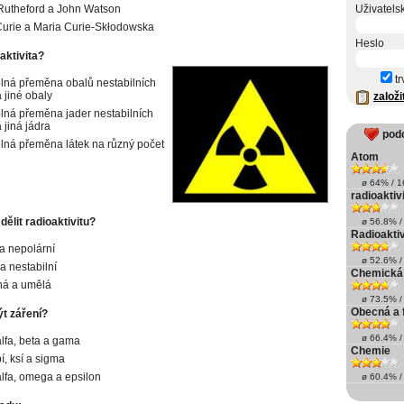
Rutheford a John Watson
Uživatels
Curie a Maria Curie-Skłodowska
Heslo
oaktivita?
tr
ná přeměna obalů nestabilních
 jiné obaly
založi
ná přeměna jader nestabilních
 jiná jádra
pod
ná přeměna látek na různý počet
Atom
ø 64% / 16
radioaktiv
ělit radioaktivitu?
ø 56.8% / 
Radioaktivi
 a nepolární
ø 52.6% / 
 a nestabilní
Chemická
ná a umělá
ø 73.5% / 
Obecná a 
t záření?
ø 66.4% / 
alfa, beta a gama
Chemie
í, ksí a sigma
alfa, omega a epsilon
ø 60.4% / 