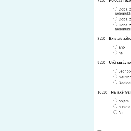
Poločas rozp
Doba, z
radionukl
Doba, z
Doba, z
radionukl
Existuje zák
ano
ne
Urči správno
Jednotko
Neutron
Radioak
Na jaké fyzi
objem
hustota
čas