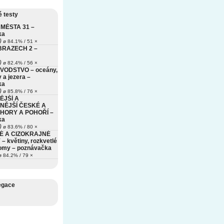
 testy
MĚSTA 31 –
ka
)
ø 84.1% / 51 ×
BRAZECH 2 –
)
ø 82.4% / 56 ×
VODSTVO – oceány,
 a jezera –
ka
)
ø 85.8% / 76 ×
ĚJŠÍ A
NĚJŠÍ ČESKÉ A
HORY A POHOŘÍ –
ka
)
ø 83.6% / 80 ×
É A CIZOKRAJNÉ
– květiny, rozkvetlé
romy – poznávačka
 84.2% / 79 ×
egace