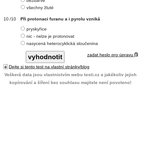
bezbarvé
všechny žluté
Při protonaci furanu a i pyrolu vzniká
pryskyřice
nic - nelze je protonovat
nasycená heterocyklická sloučenina
zadat heslo pro úpravu
Dejte si tento test na vlastní stránky/blog
Veškerá data jsou vlastnictvím webu testi.cz a jakékoliv jejich
kopírování a šíření bez souhlasu majitele není povoleno!