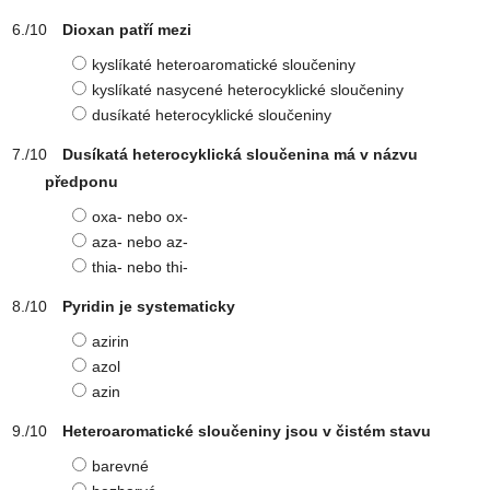
Dioxan patří mezi
kyslíkaté heteroaromatické sloučeniny
kyslíkaté nasycené heterocyklické sloučeniny
dusíkaté heterocyklické sloučeniny
Dusíkatá heterocyklická sloučenina má v názvu
předponu
oxa- nebo ox-
aza- nebo az-
thia- nebo thi-
Pyridin je systematicky
azirin
azol
azin
Heteroaromatické sloučeniny jsou v čistém stavu
barevné