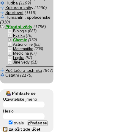
Hudba
(1199)
Kultura a knihy
(1290)
Sportovní
(1118)
Humanitní, společenské
(310)
Přírodní vědy
(1756)
Biologie
(687)
Fyzika
(75)
Chemie
(162)
Astronomie
(53)
Matematika
(206)
Medicína
(67)
Logika
(57)
Jiné vědy
(51)
Počítače a technika
(847)
Ostatní
(2175)
Přihlaste se
Uživatelské jméno
Heslo
trvale
založit zde účet