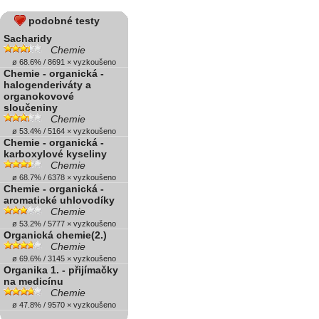
podobné testy
Sacharidy
Chemie
ø 68.6% / 8691 × vyzkoušeno
Chemie - organická -
halogenderiváty a
organokovové
sloučeniny
Chemie
ø 53.4% / 5164 × vyzkoušeno
Chemie - organická -
karboxylové kyseliny
Chemie
ø 68.7% / 6378 × vyzkoušeno
Chemie - organická -
aromatické uhlovodíky
Chemie
ø 53.2% / 5777 × vyzkoušeno
Organická chemie(2.)
Chemie
ø 69.6% / 3145 × vyzkoušeno
Organika 1. - přijímačky
na medicínu
Chemie
ø 47.8% / 9570 × vyzkoušeno