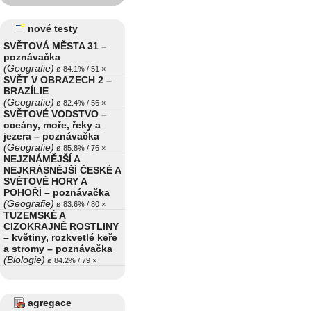
nové testy
SVĚTOVÁ MĚSTA 31 –
poznávačka
(Geografie)
ø 84.1% / 51 ×
SVĚT V OBRAZECH 2 –
BRAZÍLIE
(Geografie)
ø 82.4% / 56 ×
SVĚTOVÉ VODSTVO –
oceány, moře, řeky a
jezera – poznávačka
(Geografie)
ø 85.8% / 76 ×
NEJZNÁMĚJŠÍ A
NEJKRÁSNĚJŠÍ ČESKÉ A
SVĚTOVÉ HORY A
POHOŘÍ – poznávačka
(Geografie)
ø 83.6% / 80 ×
TUZEMSKÉ A
CIZOKRAJNÉ ROSTLINY
– květiny, rozkvetlé keře
a stromy – poznávačka
(Biologie)
ø 84.2% / 79 ×
agregace