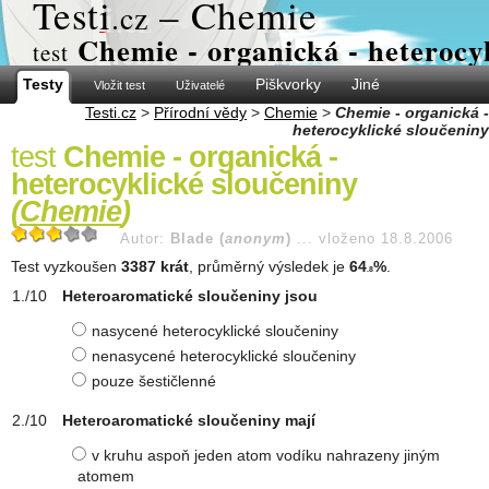
Test
i
– Chemie
.cz
Chemie - organická - heterocy
test
Testy
Piškvorky
Jiné
Vložit test
Uživatelé
Testi.cz
>
Přírodní vědy
>
Chemie
>
Chemie - organická -
heterocyklické sloučeniny
test
Chemie - organická -
heterocyklické sloučeniny
(
Chemie
)
Autor:
Blade (
anonym
)
...
vloženo 18.8.2006
Test vyzkoušen
3387 krát
, průměrný výsledek je
64
%
.
.8
Heteroaromatické sloučeniny jsou
nasycené heterocyklické sloučeniny
nenasycené heterocyklické sloučeniny
pouze šestičlenné
Heteroaromatické sloučeniny mají
v kruhu aspoň jeden atom vodíku nahrazeny jiným
atomem