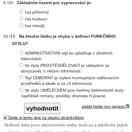
Základním časem pro vypravování je:
čas přítomný
čas budoucí
čas minulý
Na kterém řádku je chyba v definici FUNKČNÍHO
STYLU?
ADMINISTRATIVNÍ styl se uplatňuje v úředních
tiskovinách.
Ve stylu PROSTĚSDĚLOVACÍ je základem se
dorozumět, o něčem informovat.
Styl ODBORNÝ je stylem hromadných sdělovacích
prostředků a klade si za cíl informovat.
Ve stylu UMĚLECKÉM jsou tvořeny beletristické texty,
například romány, povídky, dramata či poezie.
zadat heslo pro úpravu
Dejte si tento test na vlastní stránky/blog
Veškerá data jsou vlastnictvím webu testi.cz a jakékoliv jejich