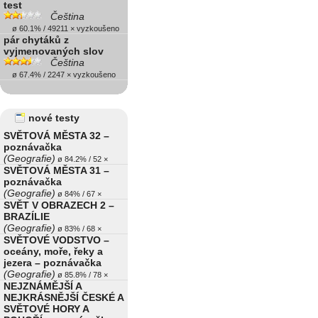
test
Čeština
ø 60.1% / 49211 × vyzkoušeno
pár chytáků z
vyjmenovaných slov
Čeština
ø 67.4% / 2247 × vyzkoušeno
nové testy
SVĚTOVÁ MĚSTA 32 –
poznávačka
(Geografie)
ø 84.2% / 52 ×
SVĚTOVÁ MĚSTA 31 –
poznávačka
(Geografie)
ø 84% / 67 ×
SVĚT V OBRAZECH 2 –
BRAZÍLIE
(Geografie)
ø 83% / 68 ×
SVĚTOVÉ VODSTVO –
oceány, moře, řeky a
jezera – poznávačka
(Geografie)
ø 85.8% / 78 ×
NEJZNÁMĚJŠÍ A
NEJKRÁSNĚJŠÍ ČESKÉ A
SVĚTOVÉ HORY A