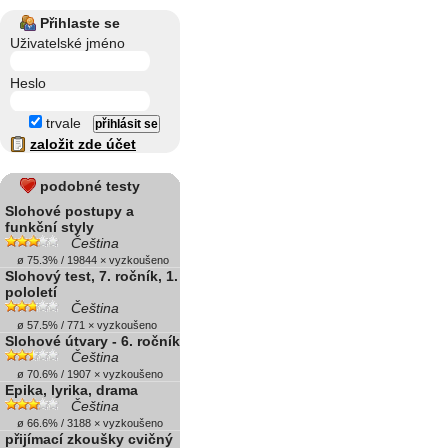
Přihlaste se
Uživatelské jméno
Heslo
trvale
založit zde účet
podobné testy
Slohové postupy a
funkční styly
Čeština
ø 75.3% / 19844 × vyzkoušeno
Slohový test, 7. ročník, 1.
pololetí
Čeština
ø 57.5% / 771 × vyzkoušeno
Slohové útvary - 6. ročník
Čeština
ø 70.6% / 1907 × vyzkoušeno
Epika, lyrika, drama
Čeština
ø 66.6% / 3188 × vyzkoušeno
přijímací zkoušky cvičný