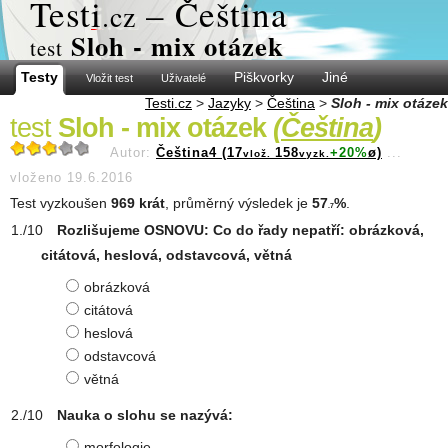
Test
i
– Čeština
.cz
Sloh - mix otázek
test
Testy
Piškvorky
Jiné
Vložit test
Uživatelé
Testi.cz
>
Jazyky
>
Čeština
>
Sloh - mix otázek
test
Sloh - mix otázek
(
Čeština
)
Autor:
Čeština4 (17
158
+20%
ø)
...
vlož.
vyzk.
vloženo 19.6.2016
Test vyzkoušen
969 krát
, průměrný výsledek je
57
%
.
.7
Rozlišujeme OSNOVU: Co do řady nepatří: obrázková,
citátová, heslová, odstavcová, větná
obrázková
citátová
heslová
odstavcová
větná
Nauka o slohu se nazývá:
morfologie