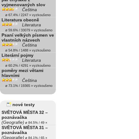
vyjmenovaných slov
Čeština
ø 67.4% / 2247 × vyzkoušeno
Literatura obecně
Literatura
ø 59.6% / 33079 × vyzkoušeno
Psaní velkých písmen ve
vlastních názvech
Čeština
ø 54.8% / 1488 × vyzkoušeno
Literární pojmy
Literatura
ø 60.2% / 4291 × vyzkoušeno
poměry mezi větami
hlavními
Čeština
ø 73.1% / 19365 × vyzkoušeno
nové testy
SVĚTOVÁ MĚSTA 32 –
poznávačka
(Geografie)
ø 84.5% / 49 ×
SVĚTOVÁ MĚSTA 31 –
poznávačka
(Geografie)
ø 84.1% / 65 ×