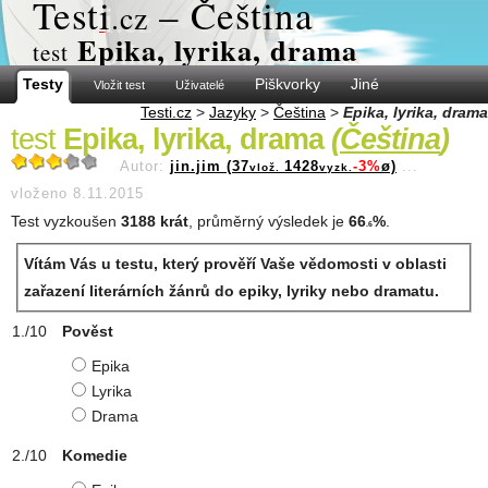
Test
i
– Čeština
.cz
Epika, lyrika, drama
test
Testy
Piškvorky
Jiné
Vložit test
Uživatelé
Testi.cz
>
Jazyky
>
Čeština
>
Epika, lyrika, drama
test
Epika, lyrika, drama
(
Čeština
)
Autor:
jin.jim (37
1428
-3%
ø)
...
vlož.
vyzk.
vloženo 8.11.2015
Test vyzkoušen
3188 krát
, průměrný výsledek je
66
%
.
.6
Vítám Vás u testu, který prověří Vaše vědomosti v oblasti
zařazení literárních žánrů do epiky, lyriky nebo dramatu.
Pověst
Epika
Lyrika
Drama
Komedie