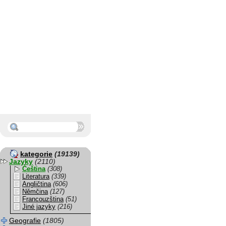
kategorie
(19139)
Jazyky
(2110)
Čeština
(308)
Literatura
(339)
Angličtina
(606)
Němčina
(127)
Francouzština
(51)
Jiné jazyky
(216)
Geografie
(1805)