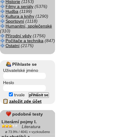
Historie
(1153)
Filmy a seriály
(5376)
Hudba
(1199)
Kultura a knihy
(1290)
Sportovní
(1118)
Humanitní, společenské
(310)
Přírodní vědy
(1756)
Počítače a technika
(847)
Ostatní
(2175)
Přihlaste se
Uživatelské jméno
Heslo
trvale
založit zde účet
podobné testy
Literární pojmy I.
Literatura
ø 73.9% / 4041 × vyzkoušeno
pár chytáků z