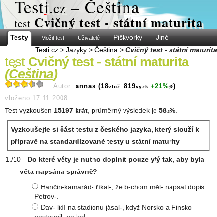
Test
i
– Čeština
.cz
Cvičný test - státní maturita
test
Testy
Piškvorky
Jiné
Vložit test
Uživatelé
Testi.cz
>
Jazyky
>
Čeština
>
Cvičný test - státní maturita
test
Cvičný test - státní maturita
(
Čeština
)
Autor:
annas (18
819
+21%
ø)
...
vlož.
vyzk.
vloženo 17.11.2008
Test vyzkoušen
15197 krát
, průměrný výsledek je
58
%
.
.3
Vyzkoušejte si část testu z českého jazyka, který slouží k
přípravě na standardizované testy u státní maturity
Do které věty je nutno doplnit pouze y/ý tak, aby byla
věta napsána správně?
Hančin-kamarád- říkal-, že b-chom měl- napsat dopis
Petrov-.
Dav- lidí na stadionu jásal-, když Norsko a Finsko
nastoupil- na led.