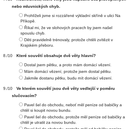
nebo mluvnických chyb.
Prohlíželi jsme si rozzářené výkladní skříně v ulici Na
Příkopě.
Říkal mi, že ve slohových pracech by jsem našel
spouslu chyb.
Děti pravidelně trénovaly, protože chtěli zvítězit v
Krajském přeboru.
Které souvětí obsahuje dvě věty hlavní?
Dostal jsem pětku, a proto mám domácí vězení.
Mám domácí vězení, protože jsem dostal pětku.
Jakmile dostanu pětku, budu mít domácí vězení.
Ve kterém souvětí jsou dvě věty vedlejší v poměru
slučovacím?
Pavel šel do obchodu, neboť měl peníze od babičky a
chtěl si koupit novou bundu.
Pavel šel do obchodu, protože měl peníze od babičky a
chtěl je utratit za novou bundu.