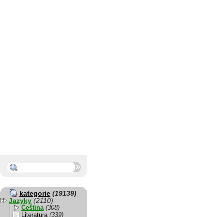
kategorie
(19139)
Jazyky
(2110)
Čeština
(308)
Literatura
(339)