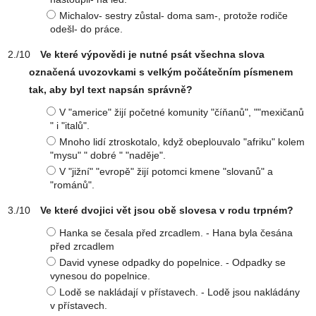
Michalov- sestry zůstal- doma sam-, protože rodiče
odešl- do práce.
Ve které výpovědi je nutné psát všechna slova
označená uvozovkami s velkým počátečním písmenem
tak, aby byl text napsán správně?
V "americe" žijí početné komunity "číňanů", ""mexičanů
" i "italů".
Mnoho lidí ztroskotalo, když obeplouvalo "afriku" kolem
"mysu" " dobré " "naděje".
V "jižní" "evropě" žijí potomci kmene "slovanů" a
"románů".
Ve které dvojici vět jsou obě slovesa v rodu trpném?
Hanka se česala před zrcadlem. - Hana byla česána
před zrcadlem
David vynese odpadky do popelnice. - Odpadky se
vynesou do popelnice.
Lodě se nakládají v přístavech. - Lodě jsou nakládány
v přístavech.