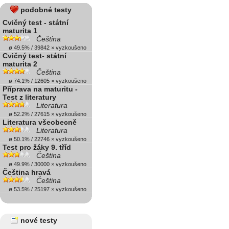
podobné testy
Cvičný test - státní
maturita 1
Čeština
ø 49.5% / 39842 × vyzkoušeno
Cvičný test- státní
maturita 2
Čeština
ø 74.1% / 12605 × vyzkoušeno
Příprava na maturitu -
Test z literatury
Literatura
ø 52.2% / 27615 × vyzkoušeno
Literatura všeobecně
Literatura
ø 50.1% / 22746 × vyzkoušeno
Test pro žáky 9. tříd
Čeština
ø 49.9% / 30000 × vyzkoušeno
Čeština hravá
Čeština
ø 53.5% / 25197 × vyzkoušeno
nové testy