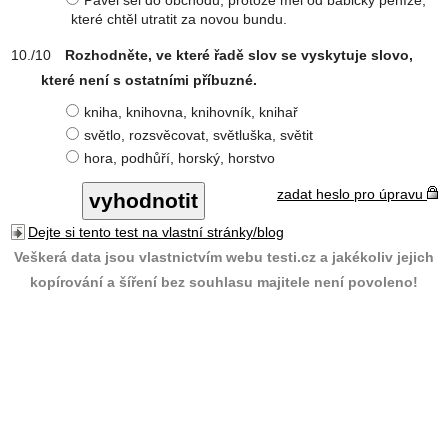
Pavel šel do obchodu, protože měl od babičky peníze,
které chtěl utratit za novou bundu.
Rozhodněte, ve které řadě slov se vyskytuje slovo,
které není s ostatními příbuzné.
kniha, knihovna, knihovník, knihař
světlo, rozsvěcovat, světluška, světit
hora, podhůří, horský, horstvo
zadat heslo pro úpravu
Dejte si tento test na vlastní stránky/blog
Veškerá data jsou vlastnictvím webu testi.cz a jakékoliv jejich
kopírování a šíření bez souhlasu majitele není povoleno!