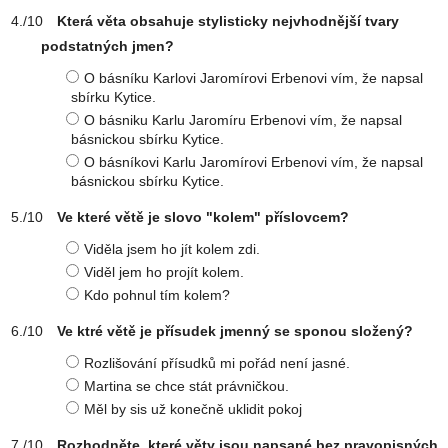
Která věta obsahuje stylisticky nejvhodnější tvary
podstatných jmen?
O básníku Karlovi Jaromírovi Erbenovi vím, že napsal
sbírku Kytice.
O básniku Karlu Jaromíru Erbenovi vím, že napsal
básnickou sbírku Kytice.
O básníkovi Karlu Jaromírovi Erbenovi vím, že napsal
básnickou sbírku Kytice.
Ve které větě je slovo "kolem" příslovcem?
Viděla jsem ho jít kolem zdi.
Viděl jem ho projít kolem.
Kdo pohnul tím kolem?
Ve ktré větě je přísudek jmenný se sponou složený?
Rozlišování přísudků mi pořád není jasné.
Martina se chce stát právničkou.
Měl by sis už konečně uklidit pokoj
Rozhodněte, které věty jsou napsané bez pravopisných