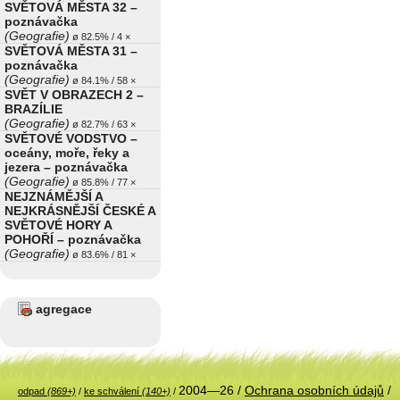
SVĚTOVÁ MĚSTA 32 –
poznávačka
(Geografie)
ø 82.5% / 4 ×
SVĚTOVÁ MĚSTA 31 –
poznávačka
(Geografie)
ø 84.1% / 58 ×
SVĚT V OBRAZECH 2 –
BRAZÍLIE
(Geografie)
ø 82.7% / 63 ×
SVĚTOVÉ VODSTVO –
oceány, moře, řeky a
jezera – poznávačka
(Geografie)
ø 85.8% / 77 ×
NEJZNÁMĚJŠÍ A
NEJKRÁSNĚJŠÍ ČESKÉ A
SVĚTOVÉ HORY A
POHOŘÍ – poznávačka
(Geografie)
ø 83.6% / 81 ×
agregace
2004—26 /
Ochrana osobních údajů
/
odpad
(869+)
/
ke schválení
(140+)
/