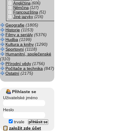
Angličtina
(606)
Němčina
(127)
Francouzština
(51)
Jiné jazyky
(216)
Geografie
(1805)
Historie
(1153)
Filmy a seriály
(5376)
Hudba
(1199)
Kultura a knihy
(1290)
Sportovní
(1118)
Humanitní, společenské
(310)
Přírodní vědy
(1756)
Počítače a technika
(847)
Ostatní
(2175)
Přihlaste se
Uživatelské jméno
Heslo
trvale
založit zde účet