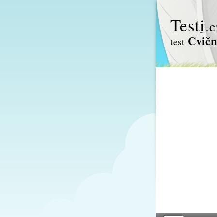
Test
i
.c
Cvičn
test