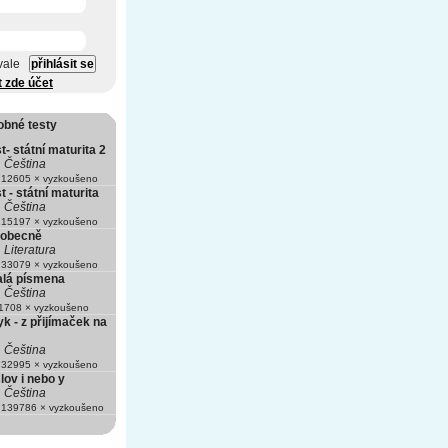
vale
t zde účet
obné testy
t- státní maturita 2
Čeština
12605 × vyzkoušeno
t - státní maturita
Čeština
15197 × vyzkoušeno
a obecně
Literatura
33079 × vyzkoušeno
alá písmena
Čeština
708 × vyzkoušeno
k - z přijímaček na
Čeština
32995 × vyzkoušeno
lov i nebo y
Čeština
139786 × vyzkoušeno