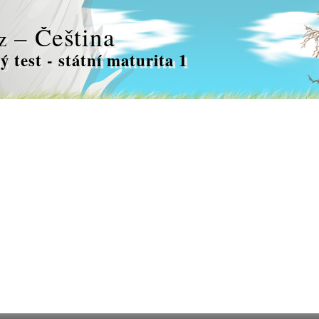
– Čeština
z
ý test - státní maturita 1