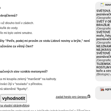
nové
a
SVĚTOVÁ 
poznávač
e dvojčlenná?
(Geografie
SVĚT V O
 už dlouho bolí v zádech.
BRAZÍLIE
luňk do vody.
(Geografie
SVĚTOVÉ 
ře mi bylo velmi smutno.
moře, řeky
poznávač
věty "Petře, podej mi prosím ze stolu Lidové noviny a brýle," není
(Geografie
važováno za větný člen?
NEJZNÁM
NEJKRÁS
SVĚTOVÉ 
poznávač
(Geografie
TUZEMSK
ROSTLINY 
keře a st
načených slov vzniklo metonymií?
(Biologie)
ø
 mi koupila zelený "manšestr" na kalhoty.
křováci žijí v "souladu" s přírodou.
rá skleněné "figurky".
agr
zadat heslo pro úpravu
 na vlastní stránky/blog