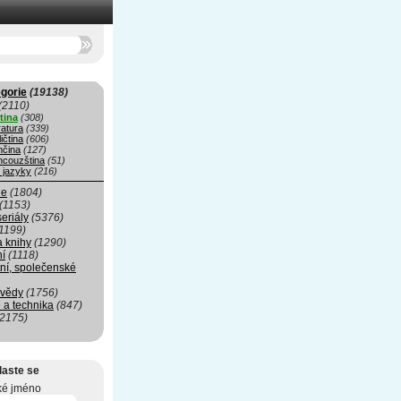
gorie
(19138)
(2110)
tina
(308)
ratura
(339)
ičtina
(606)
čina
(127)
ncouzština
(51)
 jazyky
(216)
ie
(1804)
(1153)
seriály
(5376)
1199)
a knihy
(1290)
ní
(1118)
ní, společenské
 vědy
(1756)
 a technika
(847)
(2175)
laste se
ké jméno