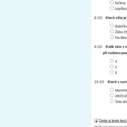
řečtina
lotyštin
Která věta j
Babičku
Źába žb
Na tábo
Kolik slov z 
při rozboru po
4
2
5
Které z vyz
Maminka
Afričtí 
Teta sbí
Dejte si tento test