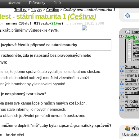
Piškvorky
Jiné
Uživatelé
Testi.cz
>
Jazyky
>
Čeština
>
Cvičný test - státní maturita 1
est - státní maturita 1
(
Čeština
)
or:
annas (18
819
+21%
ø)
...
vloženo 19.11.2008
vlož.
vyzk.
2 krát
, průměrný výsledek je
49
%
.
kate
.5
Jazyky
Češ
Lite
z jazykové části k přípravě na státní maturity
Angl
Něm
t rozhodněte, zda je napsaná bez pravopisných nebo
Fra
Jiné
hyb:
Geograf
Historie
 jsme, že jdeme správně, ale vydali jsme se špatnou steskou.
Filmy a 
cích obchodníci nabízejí množství zlevněného zboží.
Hudba
(
nných brambor byly letos velmi vysoké.
Kultura 
Sportov
Humanit
 je nespisovný tvar slova?
(310)
Přírodní
la jsem své kamarádce o našich malých koťátkách.
Počítače
nás stále informují o nových nemocech.
Ostatní
 oblastích je životní prostředí nevratně poškozeno.
y můžeme doplnit "mě", aby byla napsaná gramaticky správně?
Přih
Uživatels
o .. hezké věci.