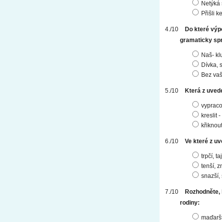
Netýká s
Přišli k
Do které výp
gramaticky sp
Naš- klu
Dívka, 
Bez vaš
Která z uved
vypraco
kreslit -
křiknout
Ve které z u
trpčí, t
tenší, 
snazší,
Rozhodněte, 
rodiny:
maďarš