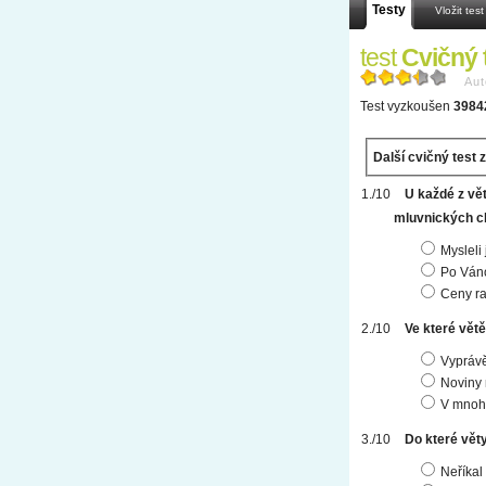
Testy
Vložit test
test
Cvičný t
Aut
Test vyzkoušen
3984
Další cvičný test 
U každé z vě
mluvnických c
Mysleli
Po Váno
Ceny ra
Ve které větě
Vyprávě
Noviny 
V mnoha
Do které vět
Neříkal 