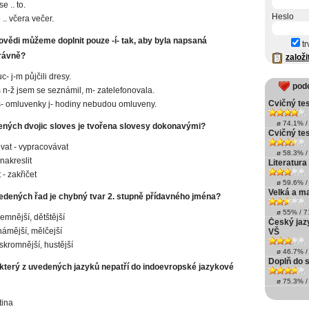
e .. to.
Heslo
e .. včera večer.
ovědi můžeme doplnit pouze -í- tak, aby byla napsaná
tr
rávně?
založi
c- j-m půjčili dresy.
pod
s n-ž jsem se seznámil, m- zatelefonovala.
Cvičný tes
- omluvenky j- hodiny nebudou omluveny.
ø 74.1% / 
ených dvojic sloves je tvořena slovesy dokonavými?
Cvičný tes
vat - vypracovávat
ø 58.3% / 
 nakreslit
Literatur
 - zakřičet
ø 59.6% / 
Velká a m
vedených řad je chybný tvar 2. stupně přídavného jména?
ø 55% / 71
ajemnější, dětštější
Český jazy
známější, mělčejší
VŠ
 skromnější, hustější
ø 46.7% / 
Doplň do s
který z uvedených jazyků nepatří do indoevropské jazykové
ø 75.3% / 
tina