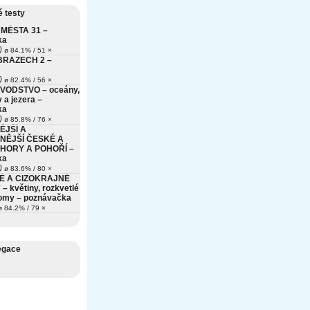
 testy
MĚSTA 31 –
ka
)
ø 84.1% / 51 ×
BRAZECH 2 –
)
ø 82.4% / 56 ×
VODSTVO – oceány,
 a jezera –
ka
)
ø 85.8% / 76 ×
ĚJŠÍ A
NĚJŠÍ ČESKÉ A
HORY A POHOŘÍ –
ka
)
ø 83.6% / 80 ×
É A CIZOKRAJNÉ
– květiny, rozkvetlé
romy – poznávačka
 84.2% / 79 ×
egace