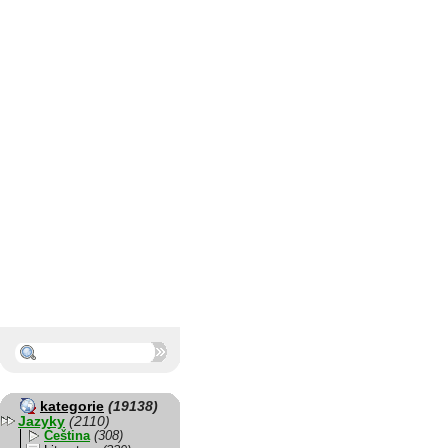
kategorie
(19138)
Jazyky
(2110)
Čeština
(308)