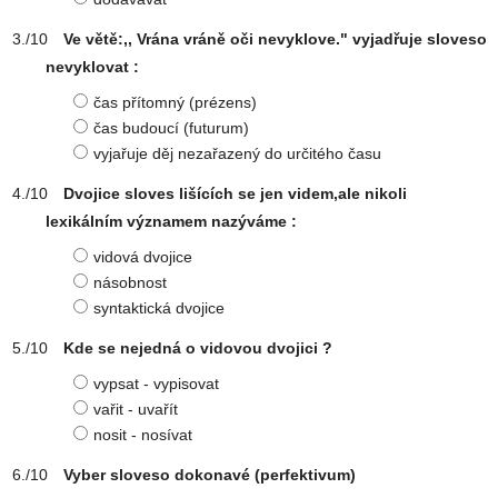
Ve větě:,, Vrána vráně oči nevyklove." vyjadřuje sloveso
nevyklovat :
čas přítomný (prézens)
čas budoucí (futurum)
vyjařuje děj nezařazený do určitého času
Dvojice sloves lišících se jen videm,ale nikoli
lexikálním významem nazýváme :
vidová dvojice
násobnost
syntaktická dvojice
Kde se nejedná o vidovou dvojici ?
vypsat - vypisovat
vařit - uvařít
nosit - nosívat
Vyber sloveso dokonavé (perfektivum)