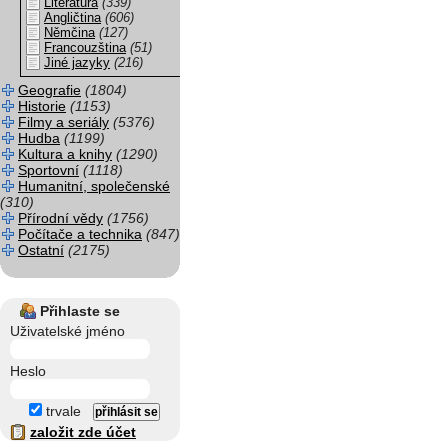
Literatura
(339)
Angličtina
(606)
Němčina
(127)
Francouzština
(51)
Jiné jazyky
(216)
Geografie
(1804)
Historie
(1153)
Filmy a seriály
(5376)
Hudba
(1199)
Kultura a knihy
(1290)
Sportovní
(1118)
Humanitní, společenské
(310)
Přírodní vědy
(1756)
Počítače a technika
(847)
Ostatní
(2175)
Přihlaste se
Uživatelské jméno
Heslo
trvale
založit zde účet