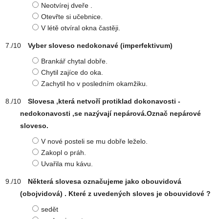
Neotvírej dveře .
Otevřte si učebnice.
V létě otvíral okna častěji.
Vyber sloveso nedokonavé (imperfektivum)
Brankář chytal dobře.
Chytil zajíce do oka.
Zachytil ho v posledním okamžiku.
Slovesa ,která netvoří protiklad dokonavosti -
nedokonavosti ,se nazývají nepárová.Označ nepárové
sloveso.
V nové posteli se mu dobře leželo.
Zakopl o práh.
Uvařila mu kávu.
Některá slovesa označujeme jako obouvidová
(obojvidová) . Které z uvedených sloves je obouvidové ?
sedět