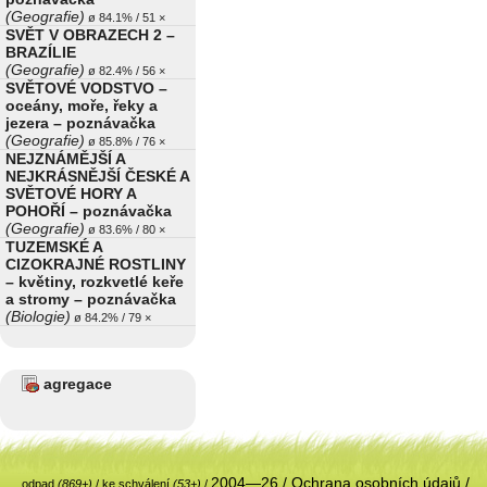
(Geografie)
ø 84.1% / 51 ×
SVĚT V OBRAZECH 2 –
BRAZÍLIE
(Geografie)
ø 82.4% / 56 ×
SVĚTOVÉ VODSTVO –
oceány, moře, řeky a
jezera – poznávačka
(Geografie)
ø 85.8% / 76 ×
NEJZNÁMĚJŠÍ A
NEJKRÁSNĚJŠÍ ČESKÉ A
SVĚTOVÉ HORY A
POHOŘÍ – poznávačka
(Geografie)
ø 83.6% / 80 ×
TUZEMSKÉ A
CIZOKRAJNÉ ROSTLINY
– květiny, rozkvetlé keře
a stromy – poznávačka
(Biologie)
ø 84.2% / 79 ×
agregace
2004—26 /
Ochrana osobních údajů
/
odpad
(869+)
/
ke schválení
(53+)
/