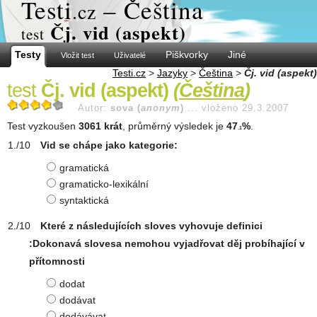
Test
i
– Čeština
.cz
Čj. vid (aspekt)
test
Testy
Piškvorky
Jiné
Vložit test
Uživatelé
Testi.cz
>
Jazyky
>
Čeština
>
Čj. vid (aspekt)
test
Čj. vid (aspekt)
(
Čeština
)
Autor:
sova (
anonym
)
...
vloženo 29.3.2007
Test vyzkoušen
3061 krát
, průměrný výsledek je
47
%
.
.1
Vid se chápe jako kategorie:
gramatická
gramaticko-lexikální
syntaktická
Které z následujících sloves vyhovuje definici
:Dokonavá slovesa nemohou vyjadřovat děj probíhající v
přítomnosti
dodat
dodávat
dodávávat