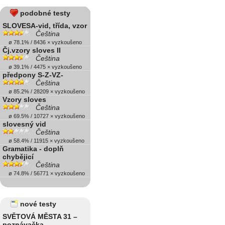
podobné testy
SLOVESA-vid, třída, vzor
Čeština
ø 78.1% / 8436 × vyzkoušeno
Čj.vzory sloves II
Čeština
ø 39.1% / 4475 × vyzkoušeno
předpony S-Z-VZ-
Čeština
ø 85.2% / 28209 × vyzkoušeno
Vzory sloves
Čeština
ø 69.5% / 10727 × vyzkoušeno
slovesný vid
Čeština
ø 58.4% / 11915 × vyzkoušeno
Gramatika - doplň
chybějicí
Čeština
ø 74.8% / 56771 × vyzkoušeno
nové testy
SVĚTOVÁ MĚSTA 31 –
poznávačka