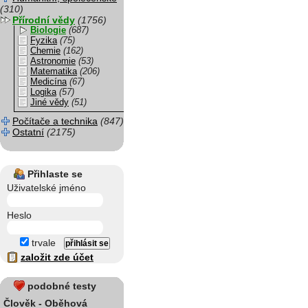
(310)
Přírodní vědy
(1756)
Biologie
(687)
Fyzika
(75)
Chemie
(162)
Astronomie
(53)
Matematika
(206)
Medicína
(67)
Logika
(57)
Jiné vědy
(51)
Počítače a technika
(847)
Ostatní
(2175)
Přihlaste se
Uživatelské jméno
Heslo
trvale
založit zde účet
podobné testy
Člověk - Oběhová