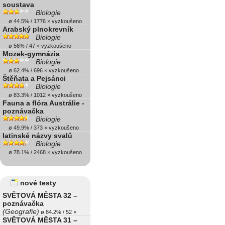
soustava
Biologie
ø 44.5% / 1776 × vyzkoušeno
Arabský plnokrevník
Biologie
ø 56% / 47 × vyzkoušeno
Mozek-gymnázia
Biologie
ø 62.4% / 696 × vyzkoušeno
Štěňata a Pejsánci
Biologie
ø 83.3% / 1012 × vyzkoušeno
Fauna a flóra Austrálie -
poznávačka
Biologie
ø 49.9% / 373 × vyzkoušeno
latinské názvy svalů
Biologie
ø 78.1% / 2468 × vyzkoušeno
nové testy
SVĚTOVÁ MĚSTA 32 –
poznávačka
(Geografie)
ø 84.2% / 52 ×
SVĚTOVÁ MĚSTA 31 –