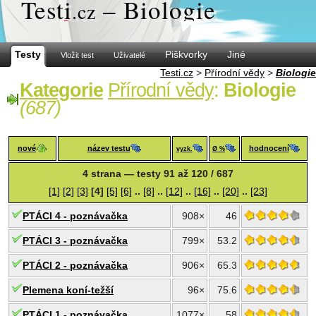
Test
i
– Biologie
.cz
Testy
Piškvorky
Jiné
Vložit test
Uživatelé
Testi.cz
>
Přírodní vědy
>
Biologie
Kategorie
Přírodní vědy
:
Biologie
(687)
nové
název testu
hodnocení
vyzk.
Ø %
4 strana — testy 91 až 120 / 687
[1]
[2]
[3]
[4]
[5]
[6]
..
[8]
..
[12]
..
[16]
..
[20]
..
[23]
PTÁCI 4 - poznávačka
908×
46
PTÁCI 3 - poznávačka
799×
53.2
PTÁCI 2 - poznávačka
906×
65.3
Plemena koní-težší
96×
75.6
PTÁCI 1 - poznávačka
1077×
58