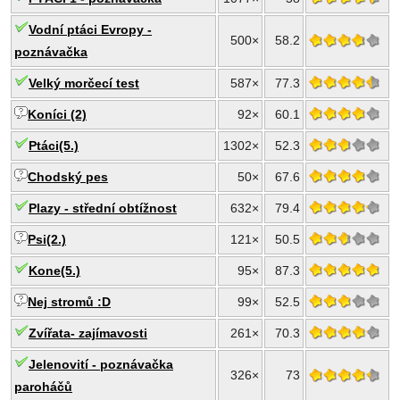
Vodní ptáci Evropy -
500×
58.2
poznávačka
Velký morčecí test
587×
77.3
Koníci (2)
92×
60.1
Ptáci(5.)
1302×
52.3
Chodský pes
50×
67.6
Plazy - střední obtížnost
632×
79.4
Psi(2.)
121×
50.5
Kone(5.)
95×
87.3
Nej stromů :D
99×
52.5
Zvířata- zajímavosti
261×
70.3
Jelenovití - poznávačka
326×
73
paroháčů