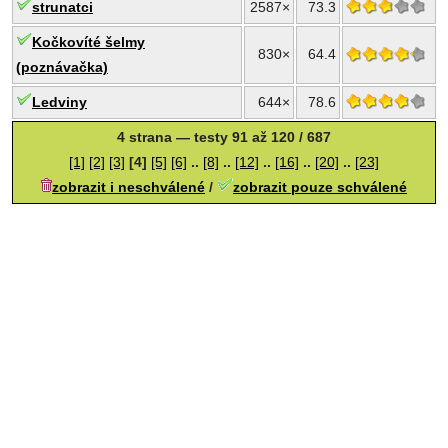
strunatci
2587×
73.3
Kočkovíté šelmy
830×
64.4
(poznávačka)
Ledviny
644×
78.6
4 strana — testy 91 až 120 / 687
[1]
[2]
[3]
[4]
[5]
[6]
..
[8]
..
[12]
..
[16]
..
[20]
..
[23]
zobrazit i neschválené
/
zobrazit pouze schválené