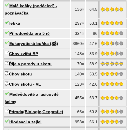
Malé kočky (podčeleď) -
136×
64.5
poznávačka
lebka
297×
53.1
Přírodověda pro 5 rč
324×
86
Eukaryotická buňka (SŠ)
3860×
47.6
Chov zvířat BP
148×
33.9
Říje a porody u skotu
70×
58.9
Chov skotu
140×
53.5
Chov skotu - VL
123×
42.6
Medvědovité a lasicovité
455×
63.7
šelmy
Príroda(Biologie,Geografie)
66×
60.8
Hlodavci a zajíci
953×
66.1