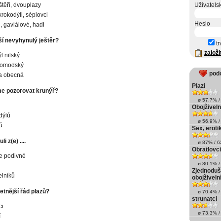
štěři, dvouplazy
Uživatels
 krokodýli, sépiovci
Heslo
, gaviálové, hadi
ší nevyhynulý ještěr?
tr
založi
l nilský
komodský
pod
a obecná
Plazi
e pozorovat krunýř?
ø 57.7% / 
Obojživelní
dýlů
ø 56.9% / 
ů
Sex, eroti
i z(e) ....
ø 87% / 62
Obratlovci
ie podivné
ø 80.1% / 
Zjednoduš
elníků
obojživelní
etnější řád plazů?
ø 70.4% / 
strunatci
ci
ø 73.3% / 
í