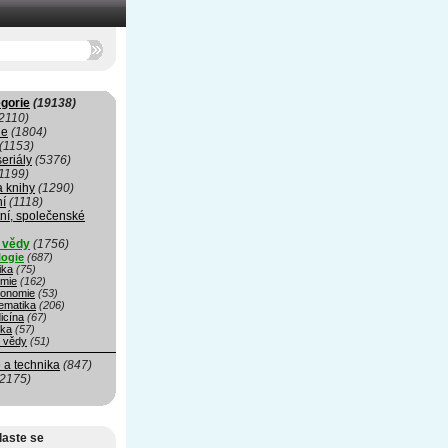
gorie
(19138)
2110)
ie
(1804)
(1153)
seriály
(5376)
1199)
a knihy
(1290)
ní
(1118)
ní, společenské
í vědy
(1756)
logie
(687)
ika
(75)
mie
(162)
ronomie
(53)
ematika
(206)
icína
(67)
ika
(57)
é vědy
(51)
 a technika
(847)
(2175)
laste se