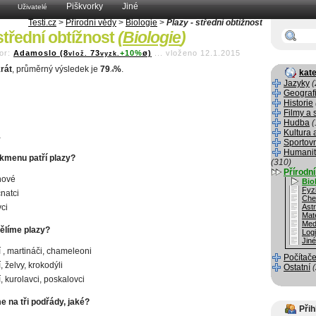
Piškvorky
Jiné
Uživatelé
Testi.cz
>
Přírodní vědy
>
Biologie
>
Plazy - střední obtížnost
 střední obtížnost
(
Biologie
)
or:
Adamoslo (8
73
+10%
ø)
...
vloženo 12.1.2015
vlož.
vyzk.
rát
, průměrný výsledek je
79
%
.
kate
.4
Jazyky
(
Geograf
Historie
Filmy a 
Hudba
(
Kultura 
a
Sportov
Humanit
kmenu patří plazy?
(310)
Přírodn
hové
Bio
Fyz
čnatci
Che
vci
Ast
Mat
Med
dělíme plazy?
Log
Jin
í , martináči, chameleoni
Počítače
, želvy, krokodýli
Ostatní
, kurolavci, poskalovci
e na tři podřády, jaké?
Přih