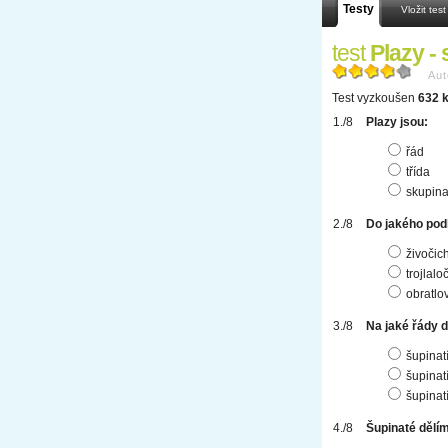
Testy
Vložit test
test
Plazy -
Aut
Test vyzkoušen
632 k
Plazy jsou:
řád
třída
skupin
Do jakého pod
živočic
trojlalo
obratlo
Na jaké řády 
šupinat
šupinatí
šupinatí
Šupinaté dělím