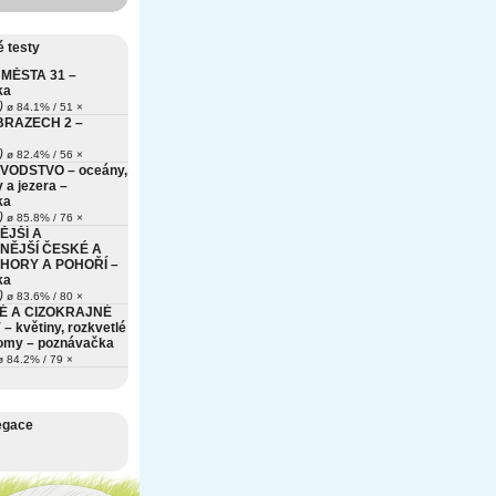
 testy
MĚSTA 31 –
ka
)
ø 84.1% / 51 ×
BRAZECH 2 –
)
ø 82.4% / 56 ×
VODSTVO – oceány,
 a jezera –
ka
)
ø 85.8% / 76 ×
ĚJŠÍ A
NĚJŠÍ ČESKÉ A
HORY A POHOŘÍ –
ka
)
ø 83.6% / 80 ×
É A CIZOKRAJNÉ
– květiny, rozkvetlé
romy – poznávačka
 84.2% / 79 ×
egace