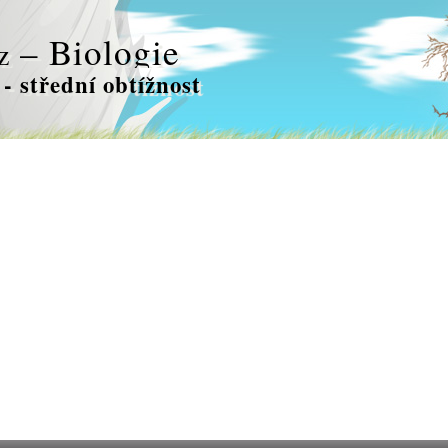
– Biologie
z
 - střední obtížnost