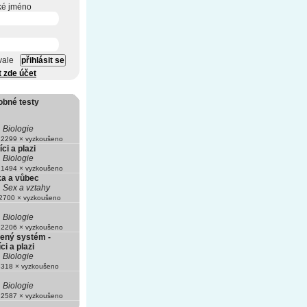
ké jméno
vale
t zde účet
obné testy
Biologie
2299 × vyzkoušeno
ci a plazi
Biologie
1494 × vyzkoušeno
ka a vůbec
Sex a vztahy
700 × vyzkoušeno
Biologie
2206 × vyzkoušeno
ený systém -
ci a plazi
Biologie
318 × vyzkoušeno
Biologie
2587 × vyzkoušeno