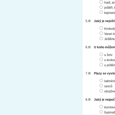
hadi, je
ještěři,
kajmani
Jaký je největ
Krokodý
Varan 
Ještěrk
U koho můžem
u želv
u kroko
u ještěr
Plazy se vyvinul
latimér
savců
obojživ
Jaký je nejpoč
kurolav
šupinat