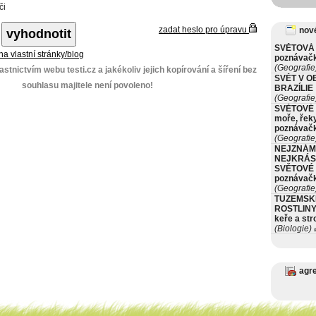
či
zadat heslo pro úpravu
nové
SVĚTOVÁ 
 na vlastní stránky/blog
poznávač
(Geografie
stnictvím webu testi.cz a jakékoliv jejich kopírování a šíření bez
SVĚT V O
souhlasu majitele není povoleno!
BRAZÍLIE
(Geografie
SVĚTOVÉ 
moře, řeky
poznávač
(Geografie
NEJZNÁM
NEJKRÁS
SVĚTOVÉ 
poznávač
(Geografie
TUZEMSK
ROSTLINY 
keře a st
(Biologie)
ø
agr