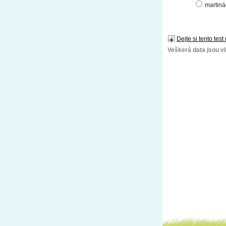
martiná
Dejte si tento test
Veškerá data jsou vla