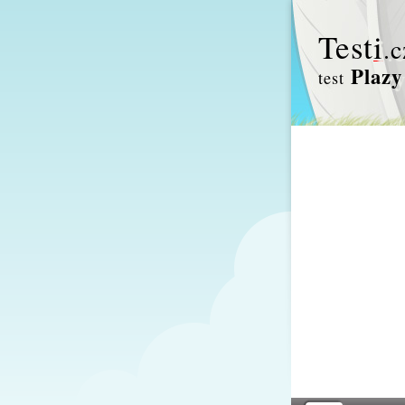
Test
i
.c
Plazy
test