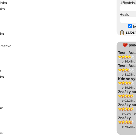
lsko
Uživatels
sko
Heslo
tr
založi
ko
pod
ěmecko
Test - Auta 
ø 86.4% / 
Test - Auta
a
ø 81.3% / 
sko
Kde se vyr
ø 89.9% / 
Značky au
ø 92.3% / 
Značky aut
ko
ø 91% / 30
Značky
ø 76.2% / 
sko