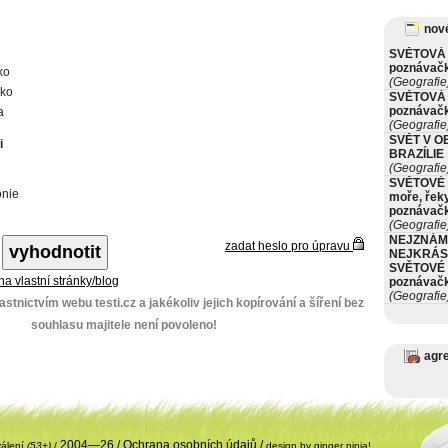
nové
SVĚTOVÁ 
poznávač
ko
(Geografie
ko
SVĚTOVÁ 
poznávač
a
(Geografie
SVĚT V O
i
BRAZÍLIE
(Geografie
SVĚTOVÉ 
nie
moře, řeky
poznávač
(Geografie
NEJZNÁM
zadat heslo pro úpravu
NEJKRÁS
SVĚTOVÉ 
 na vlastní stránky/blog
poznávač
(Geografie
stnictvím webu testi.cz a jakékoliv jejich kopírování a šíření bez
souhlasu majitele není povoleno!
agr
2004—26 /
Ochrana osobních údajů
/
válení
(53+)
/
design by ginger ninja!