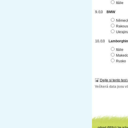
Itálie
BMW
Němec
Rakous
Ukrajin
Lamborghin
Itálie
Makedo
Rusko
Dejte si tento test
Veškerá data jsou vla
odpad
(869+)
/
ke sch