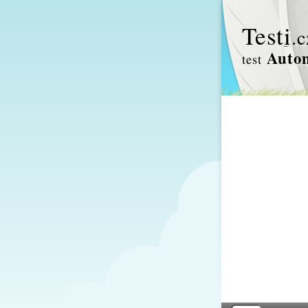
Test
i
.c
Autom
test