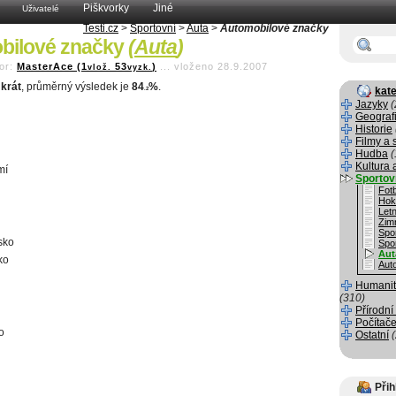
Piškvorky
Jiné
Uživatelé
Testi.cz
>
Sportovní
>
Auta
>
Automobilové značky
bilové značky
(
Auta
)
or:
MasterAce (1
53
)
...
vloženo 28.9.2007
vlož.
vyzk.
krát
, průměrný výsledek je
84
%
.
kate
.2
Jazyky
(
Geograf
Historie
Filmy a 
Hudba
(
Kultura 
mí
Sportov
Fotb
Hok
Letn
Zim
Spo
sko
Spo
Aut
ko
Aut
Humanit
(310)
Přírodní
Počítače
o
Ostatní
Přih