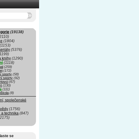
gorie
(19138)
2110)
ie
(1804)
(1153)
seriály
(5376)
1199)
a knihy
(1290)
ní
(1118)
al
(259)
ej
(172)
í sporty
(58)
ní sporty
(92)
rtovci
(67)
rt
(130)
a
(111)
oškola
(8)
ní, společenské
 vědy
(1756)
 a technika
(847)
(2175)
laste se