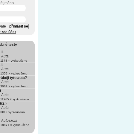
ké jméno
vale
t zde účet
obné testy
II.
Auta
1148 × vyzkoušeno
 I.
Auta
1359 × vyzkoušeno
ábějí tyto auta?
Auta
3069 × vyzkoušeno
t
Auta
11965 × vyzkoušeno
(2.)
Auta
39 × vyzkoušeno
Autoškola
18871 × vyzkoušeno