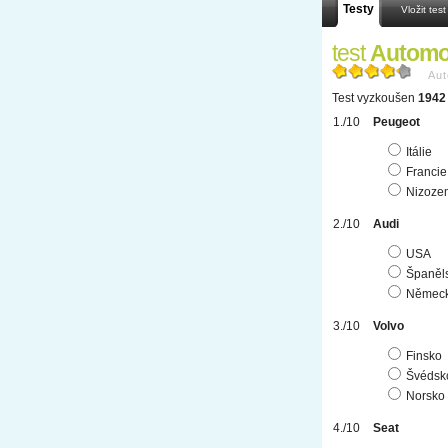
Testy
Vložit test
test
Automo
Aut
Test vyzkoušen
1942 
Peugeot
Itálie
Francie
Nizoze
Audi
USA
Španěl
Němec
Volvo
Finsko
Švédsk
Norsko
Seat