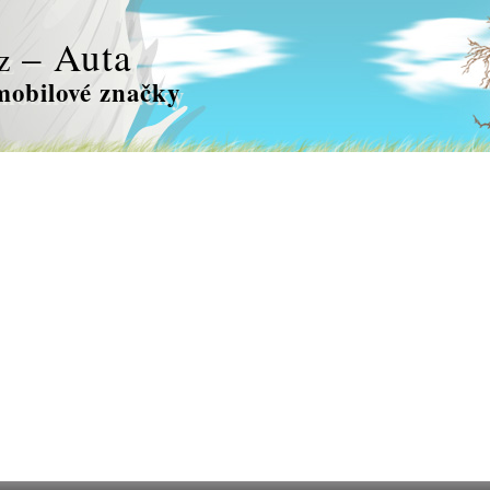
– Auta
z
obilové značky