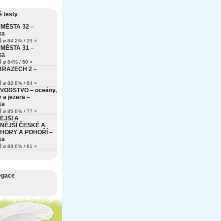
 testy
MĚSTA 32 –
ka
)
ø 84.2% / 25 ×
MĚSTA 31 –
ka
)
ø 84% / 60 ×
BRAZECH 2 –
)
ø 82.8% / 64 ×
VODSTVO – oceány,
 a jezera –
ka
)
ø 85.8% / 77 ×
ĚJŠÍ A
NĚJŠÍ ČESKÉ A
HORY A POHOŘÍ –
ka
)
ø 83.6% / 81 ×
egace