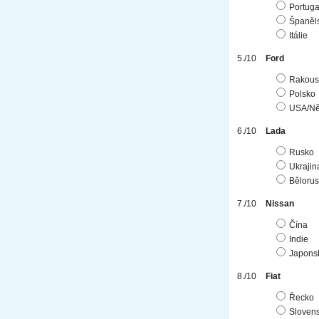
Portuga
Španěl
Itálie
Ford
Rakous
Polsko
USA/N
Lada
Rusko
Ukrajin
Běloru
Nissan
Čína
Indie
Japons
Fiat
Řecko
Sloven