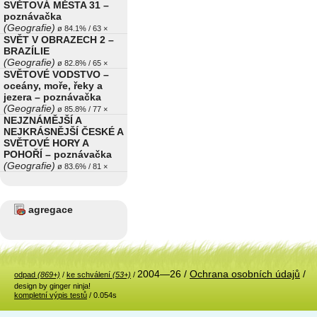
SVĚTOVÁ MĚSTA 31 –
poznávačka
(Geografie)
ø 84.1% / 63 ×
SVĚT V OBRAZECH 2 –
BRAZÍLIE
(Geografie)
ø 82.8% / 65 ×
SVĚTOVÉ VODSTVO –
oceány, moře, řeky a
jezera – poznávačka
(Geografie)
ø 85.8% / 77 ×
NEJZNÁMĚJŠÍ A
NEJKRÁSNĚJŠÍ ČESKÉ A
SVĚTOVÉ HORY A
POHOŘÍ – poznávačka
(Geografie)
ø 83.6% / 81 ×
agregace
2004—26 /
Ochrana osobních údajů
/
odpad
(869+)
/
ke schválení
(53+)
/
design by ginger ninja!
kompletní výpis testů
/ 0.054s