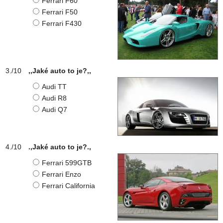
Ferrari F60
Ferrari F50
Ferrari F430
,,Jaké auto to je?,,
Audi TT
Audi R8
Audi Q7
.,Jaké auto to je?.,
Ferrari 599GTB
Ferrari Enzo
Ferrari California