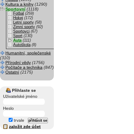
Kultura a knihy
(1290)
Sportovní
(1118)
Fotbal
(259)
Hokej
(172)
Letní sporty
(58)
Zimní sporty
(92)
Sportovci
(67)
Sport
(130)
Auta
(111)
Autoškola
(8)
Humanitní, společenské
(310)
Přírodní vědy
(1756)
Počítače a technika
(847)
Ostatní
(2175)
Přihlaste se
Uživatelské jméno
Heslo
trvale
založit zde účet