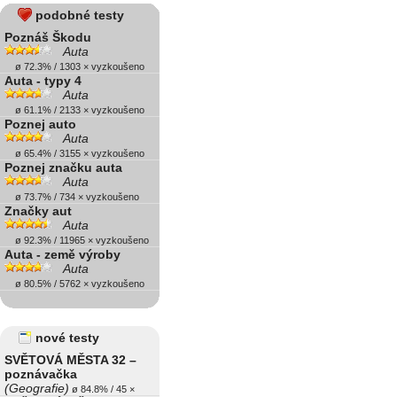
podobné testy
Poznáš Škodu
Auta
ø 72.3% / 1303 × vyzkoušeno
Auta - typy 4
Auta
ø 61.1% / 2133 × vyzkoušeno
Poznej auto
Auta
ø 65.4% / 3155 × vyzkoušeno
Poznej značku auta
Auta
ø 73.7% / 734 × vyzkoušeno
Značky aut
Auta
ø 92.3% / 11965 × vyzkoušeno
Auta - země výroby
Auta
ø 80.5% / 5762 × vyzkoušeno
nové testy
SVĚTOVÁ MĚSTA 32 –
poznávačka
(Geografie)
ø 84.8% / 45 ×