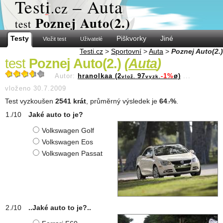
Test
i
– Auta
.cz
Poznej Auto(2.)
test
Testy
Piškvorky
Jiné
Vložit test
Uživatelé
Testi.cz
>
Sportovní
>
Auta
>
Poznej Auto(2.)
test
Poznej Auto(2.)
(
Auta
)
Autor:
hranolkaa (2
97
-1%
ø)
...
vlož.
vyzk.
vloženo 30.7.2009
Test vyzkoušen
2541 krát
, průměrný výsledek je
64
%
.
.7
Jaké auto to je?
Volkswagen Golf
Volkswagen Eos
Volkswagen Passat
..Jaké auto to je?..