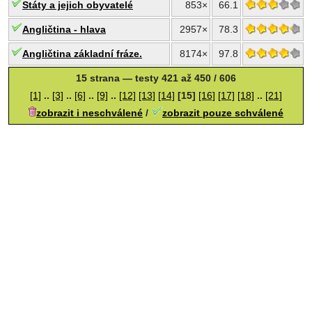
Státy a jejich obyvatelé
853×
66.1
Angličtina - hlava
2957×
78.3
Angličtina základní fráze.
8174×
97.8
15 strana — testy 421 až 450 / 606
[1]
..
[3]
..
[6]
..
[9]
..
[12]
[13]
[14]
[15]
[16]
[17]
[18]
..
[21]
zobrazit i neschválené
/
zobrazit pouze schválené