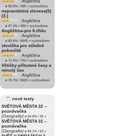
Angličtina
ø 95.5% / 498 × vyzkoušeno
nepravidelná slovesa(5)
(3.)
Angličtina
ø 67.4% / 489 × vyzkoušeno
Angličtina-pro 6.třídu
Angličtina
ø 80.6% / 9645 × vyzkoušeno
slovíčka pro středně
pokročilé
Angličtina
ø 72.4% / 750 × vyzkoušeno
Větičky-přítomné časy a
minulý čas
Angličtina
ø 75.7% / 9003 × vyzkoušeno
nové testy
SVĚTOVÁ MĚSTA 32 –
poznávačka
(Geografie)
ø 84.8% / 45 ×
SVĚTOVÁ MĚSTA 31 –
poznávačka
(Geografie)
ø 84.1% / 63 ×