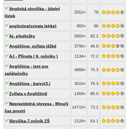
Anglická slovíčka - jídelní
2552×
78
lístek
anglictina(zvirata lehke)
955×
96
Aj- předložky
5850×
82.2
Angličtina- zvířata těžké
3795×
46.8
AJ - Příroda ( 6. ročníky )
1134×
72.2
Angličtina - test pro
4868×
75.3
začátečníky
Angličtina - barvy(3.)
3010×
76.3
Zvířata v Angličtině
1458×
85.5
Nepravidelná slovesa - Minulý
14715×
73.2
čas prostý
Slovíčka-7.ročník ZŠ
2128×
64.1