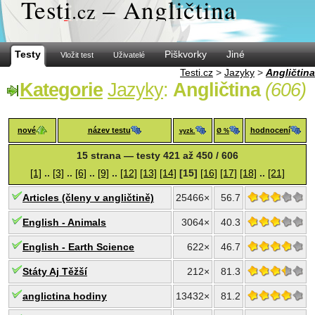
Test
i
– Angličtina
.cz
Testy
Piškvorky
Jiné
Vložit test
Uživatelé
Testi.cz
>
Jazyky
>
Angličtina
Kategorie
Jazyky
:
Angličtina
(606)
nové
název testu
hodnocení
vyzk.
Ø %
15 strana — testy 421 až 450 / 606
[1]
..
[3]
..
[6]
..
[9]
..
[12]
[13]
[14]
[15]
[16]
[17]
[18]
..
[21]
Articles (členy v angličtině)
25466×
56.7
English - Animals
3064×
40.3
English - Earth Science
622×
46.7
Státy Aj Těžší
212×
81.3
anglictina hodiny
13432×
81.2