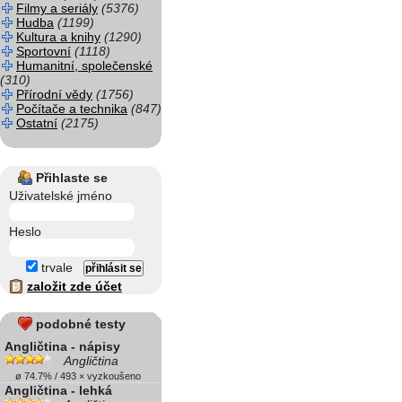
Filmy a seriály
(5376)
Hudba
(1199)
Kultura a knihy
(1290)
Sportovní
(1118)
Humanitní, společenské
(310)
Přírodní vědy
(1756)
Počítače a technika
(847)
Ostatní
(2175)
Přihlaste se
Uživatelské jméno
Heslo
trvale
založit zde účet
podobné testy
Angličtina - nápisy
Angličtina
ø 74.7% / 493 × vyzkoušeno
Angličtina - lehká