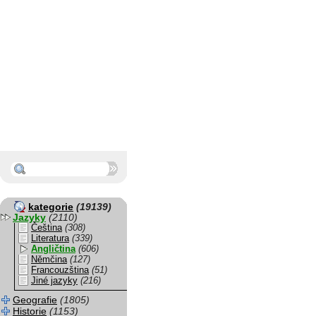
kategorie
(19139)
Jazyky
(2110)
Čeština
(308)
Literatura
(339)
Angličtina
(606)
Němčina
(127)
Francouzština
(51)
Jiné jazyky
(216)
Geografie
(1805)
Historie
(1153)