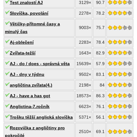
Test znalostí AJ
3129×
90.7
Slovíčka, povolání
2278×
78.2
Větičky-přítomné časy a
9003×
75.7
minulý čas
Aj-oblečení
2283×
78.4
Zvířata-težší
1643×
82.9
AJ - do / does - správná věta
15639×
57.9
AJ - dny v týdnu
9502×
83.1
angličtina zvířata(4.)
2198×
84
AJ - have a has got
18573×
86.3
Anglictina-7.ročník
6623×
76.1
Trošku těžší anglická slovíčka
5371×
56.1
Rozcvička z angličtiny pro
2510×
69.1
pokročilé