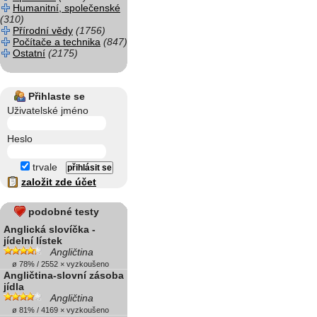
Humanitní, společenské
(310)
Přírodní vědy
(1756)
Počítače a technika
(847)
Ostatní
(2175)
Přihlaste se
Uživatelské jméno
Heslo
trvale
založit zde účet
podobné testy
Anglická slovíčka -
jídelní lístek
Angličtina
ø 78% / 2552 × vyzkoušeno
Angličtina-slovní zásoba
jídla
Angličtina
ø 81% / 4169 × vyzkoušeno