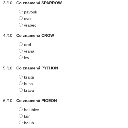
Co znamená SPARROW
pavouk
ovce
vrabec
Co znamená CROW
orel
vrána
lev
Co znamená PYTHON
krajta
husa
kráva
Co znamená PIGEON
holubice
kůň
holub