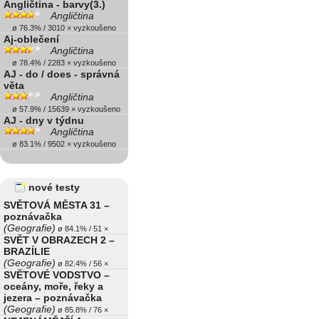
Angličtina - barvy(3.)
Angličtina
ø 76.3% / 3010 × vyzkoušeno
Aj-oblečení
Angličtina
ø 78.4% / 2283 × vyzkoušeno
AJ - do / does - správná
věta
Angličtina
ø 57.9% / 15639 × vyzkoušeno
AJ - dny v týdnu
Angličtina
ø 83.1% / 9502 × vyzkoušeno
nové testy
SVĚTOVÁ MĚSTA 31 –
poznávačka
(Geografie)
ø 84.1% / 51 ×
SVĚT V OBRAZECH 2 –
BRAZÍLIE
(Geografie)
ø 82.4% / 56 ×
SVĚTOVÉ VODSTVO –
oceány, moře, řeky a
jezera – poznávačka
(Geografie)
ø 85.8% / 76 ×