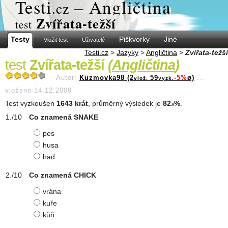
Test
i
– Angličtina
.cz
Zvířata-težší
test
Testy
Piškvorky
Jiné
Vložit test
Uživatelé
Testi.cz
>
Jazyky
>
Angličtina
>
Zvířata-težší
test
Zvířata-težší
(
Angličtina
)
Autor:
Kuzmovka98 (2
59
-5%
ø)
...
vlož.
vyzk.
vloženo 14.12.2009
Test vyzkoušen
1643 krát
, průměrný výsledek je
82
%
.
.9
Co znamená SNAKE
pes
husa
had
Co znamená CHICK
vrána
kuře
kůň