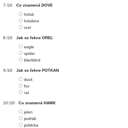
Co znamená DOVE
holub
holubice
orel
Jak se řekne OREL
eagle
spider
blackbird
Jak se řekne POTKAN
duck
fox
rat
Co znamená HAWK
jelen
jestřáb
ještěrka