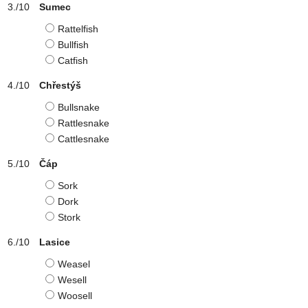
Sumec
Rattelfish
Bullfish
Catfish
Chřestýš
Bullsnake
Rattlesnake
Cattlesnake
Čáp
Sork
Dork
Stork
Lasice
Weasel
Wesell
Woosell