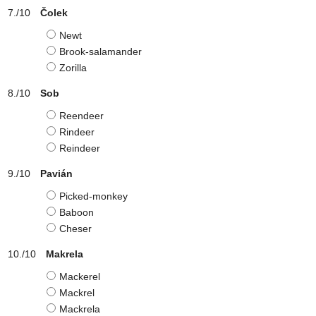
Čolek
Newt
Brook-salamander
Zorilla
Sob
Reendeer
Rindeer
Reindeer
Pavián
Picked-monkey
Baboon
Cheser
Makrela
Mackerel
Mackrel
Mackrela