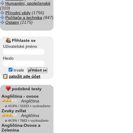
Humanitní, společenské
(310)
Přírodní vědy
(1756)
Počítače a technika
(847)
Ostatní
(2175)
Přihlaste se
Uživatelské jméno
Heslo
trvale
založit zde účet
podobné testy
Angličtina - ovoce
Angličtina
ø 43.8% / 31633 × vyzkoušeno
Zvuky zvířat
Angličtina
ø 44.5% / 7683 × vyzkoušeno
Angličtina-Ovoce a
Zelenina