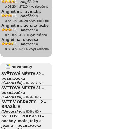
Angličtina
ø 95.2% / 27110 × vyzkoušeno
Angličtina - zvířátka
Angličtina
ø 56.1% / 35239 × vyzkoušeno
Angličtina- zvířata těžké
Angličtina
ø 46.8% / 3795 × vyzkoušeno
Anglčtina- slovesa
Angličtina
ø 85.4% / 62066 × vyzkoušeno
nové testy
SVĚTOVÁ MĚSTA 32 –
poznávačka
(Geografie)
ø 84.2% / 52 ×
SVĚTOVÁ MĚSTA 31 –
poznávačka
(Geografie)
ø 84% / 67 ×
SVĚT V OBRAZECH 2 –
BRAZÍLIE
(Geografie)
ø 83% / 68 ×
SVĚTOVÉ VODSTVO –
oceány, moře, řeky a
jezera – poznávačka