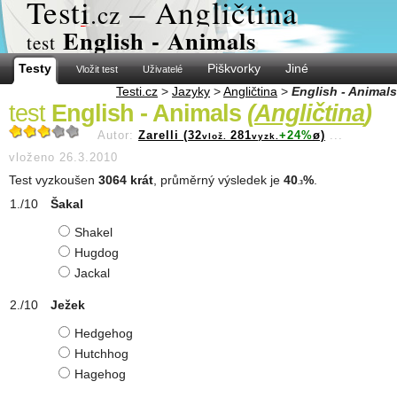
Test
i
– Angličtina
.cz
English - Animals
test
Testy
Piškvorky
Jiné
Vložit test
Uživatelé
Testi.cz
>
Jazyky
>
Angličtina
>
English - Animals
test
English - Animals
(
Angličtina
)
Autor:
Zarelli (32
281
+24%
ø)
...
vlož.
vyzk.
vloženo 26.3.2010
Test vyzkoušen
3064 krát
, průměrný výsledek je
40
%
.
.3
Šakal
Shakel
Hugdog
Jackal
Ježek
Hedgehog
Hutchhog
Hagehog