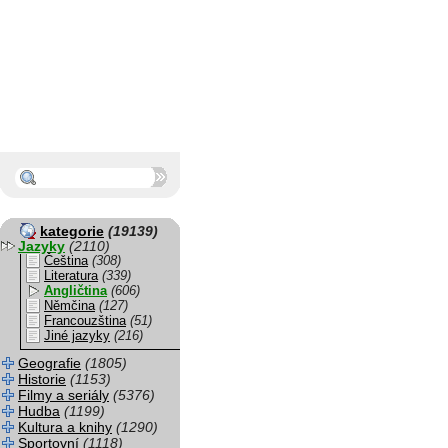
kategorie
(19139)
Jazyky
(2110)
Čeština
(308)
Literatura
(339)
Angličtina
(606)
Němčina
(127)
Francouzština
(51)
Jiné jazyky
(216)
Geografie
(1805)
Historie
(1153)
Filmy a seriály
(5376)
Hudba
(1199)
Kultura a knihy
(1290)
Sportovní
(1118)