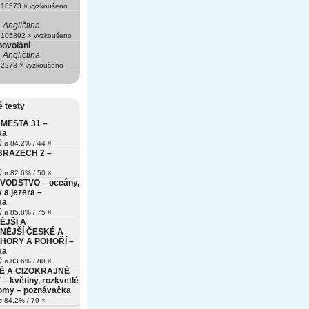
18573 × vyzkoušeno
Angličtina
105892 × vyzkoušeno
povolání
Angličtina
2278 × vyzkoušeno
 testy
MĚSTA 31 –
ka
)
ø 84.2% / 44 ×
BRAZECH 2 –
)
ø 82.6% / 50 ×
VODSTVO – oceány,
 a jezera –
ka
)
ø 85.8% / 75 ×
ĚJŠÍ A
NĚJŠÍ ČESKÉ A
HORY A POHOŘÍ –
ka
)
ø 83.6% / 80 ×
É A CIZOKRAJNÉ
– květiny, rozkvetlé
romy – poznávačka
 84.2% / 79 ×