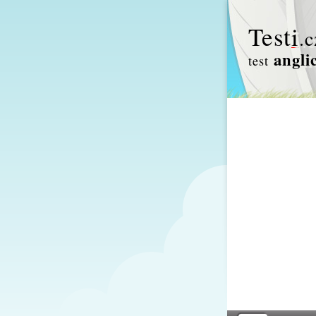
Test
i
.c
angli
test