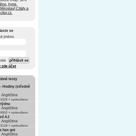
tože trvají. Je-li
ěno, hyne.
Miroslav] Citáty a
cituj.cz.
laste se
ké jméno
vale
t zde účet
obné testy
 - Hodiny (středně
Angličtina
4326 × vyzkoušeno
 týdnu
Angličtina
9502 × vyzkoušeno
stí AJ
Angličtina
3129 × vyzkoušeno
a has got
Angličtina