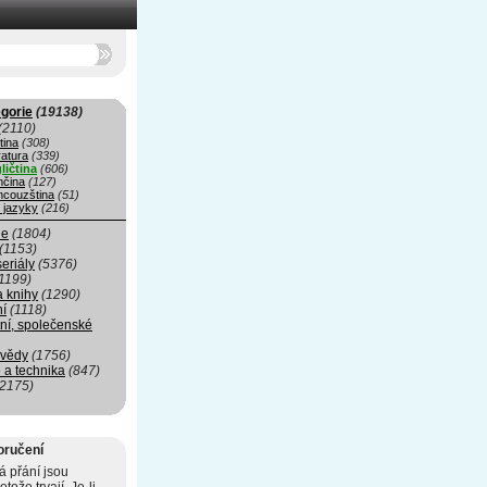
gorie
(19138)
(2110)
tina
(308)
ratura
(339)
ličtina
(606)
čina
(127)
ncouzština
(51)
 jazyky
(216)
ie
(1804)
(1153)
seriály
(5376)
1199)
a knihy
(1290)
ní
(1118)
ní, společenské
 vědy
(1756)
 a technika
(847)
(2175)
oručení
 přání jsou