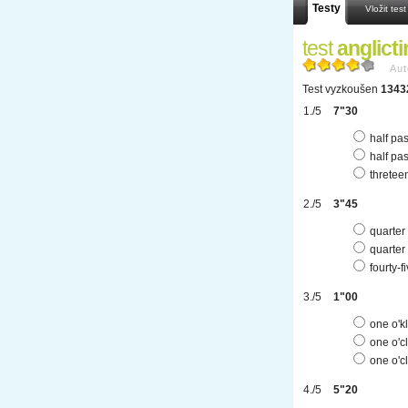
Testy
Vložit test
test
anglict
Aut
Test vyzkoušen
1343
7"30
half pas
half pa
thretee
3"45
quarter
quarter 
fourty-f
1"00
one o'k
one o'c
one o'c
5"20