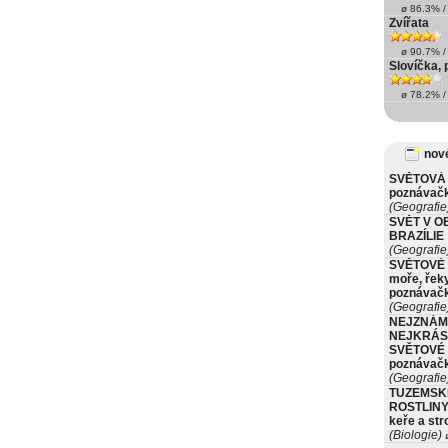
ø 86.3% / 
Zvířata
ø 90.7% / 
Slovíčka, 
ø 78.2% / 
nové
SVĚTOVÁ 
poznávač
(Geografie
SVĚT V O
BRAZÍLIE
(Geografie
SVĚTOVÉ 
moře, řeky
poznávač
(Geografie
NEJZNÁM
NEJKRÁS
SVĚTOVÉ 
poznávač
(Geografie
TUZEMSK
ROSTLINY 
keře a st
(Biologie)
ø