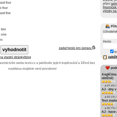
krásná, pro
past four
přání
spln
[Horníček 
o four
výroky na 
ast five
Přih
t two
Uživatels
t one
wo
Heslo
zadat heslo pro úpravu
tr
založi
 na vlastní stránky/blog
stnictvím webu testi.cz a jakékoliv jejich kopírování a šíření bez
pod
souhlasu majitele není povoleno!
Angličtina
obtížné)
ø 67.4% / 
AJ - dny v
ø 83.1% / 
Test znalo
ø 90.7% / 
AJ - have 