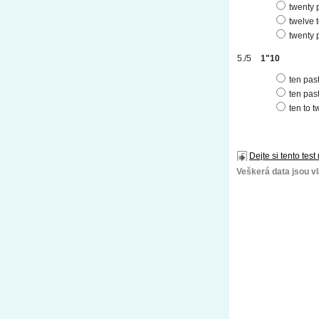
twenty 
twelve t
twenty p
1"10
ten pas
ten pas
ten to t
Dejte si tento test
Veškerá data jsou vla