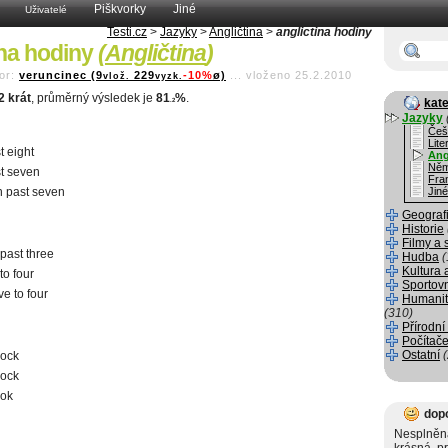
Piškvorky
Jiné
Uživatelé
Testi.cz
>
Jazyky
>
Angličtina
>
anglictina hodiny
ina hodiny
(
Angličtina
)
or:
veruncinec (9
229
-10%
ø)
...
vloženo 25.2.2010
vlož.
vyzk.
2 krát
, průměrný výsledek je
81
%
.
kate
.2
Jazyky
Češ
Lite
t eight
Ang
Něm
st seven
Fra
n past seven
Jiné
Geograf
Historie
Filmy a 
 past three
Hudba
(
Kultura 
to four
Sportov
ive to four
Humanit
(310)
Přírodní
Počítače
Ostatní
lock
lock
lok
dop
Nesplněná