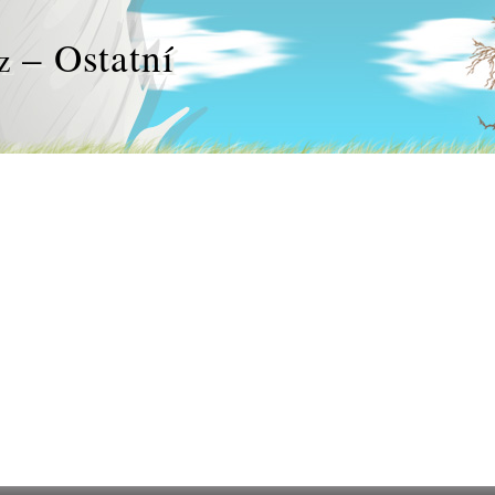
– Ostatní
z