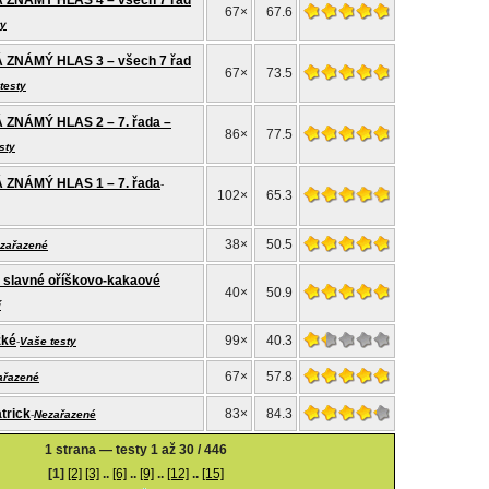
 ZNÁMÝ HLAS 4 – všech 7 řad
67×
67.6
ty
 ZNÁMÝ HLAS 3 – všech 7 řad
67×
73.5
testy
ZNÁMÝ HLAS 2 – 7. řada –
86×
77.5
sty
ZNÁMÝ HLAS 1 – 7. řada
-
102×
65.3
38×
50.5
zařazené
 o slavné oříškovo-kakaové
40×
50.9
í
žké
99×
40.3
-
Vaše testy
67×
57.8
ařazené
trick
83×
84.3
-
Nezařazené
1 strana — testy 1 až 30 / 446
[1]
[2]
[3]
..
[6]
..
[9]
..
[12]
..
[15]