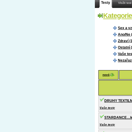
Testy
Vložit test
Kategorie
Sex a vz
Ano/Ne 
Zdraví (
Ostatní 
Vaše tes
Nezařaz
nové
DRUHY TEXTILN
Vaše testy
STARDANCE…když
Vaše testy