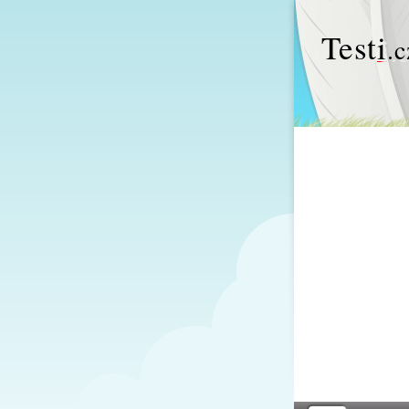
Test
i
.c