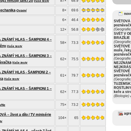
ž hvězdy tančí 20
87×
68.9
-
Vaše testy
mechanika
8×
69.6
-
Ostatní
nové
6×
46.4
SVĚTOVÁ 
poznávač
(Geografie
12×
56.8
SVĚT V O
BRAZÍLIE
 ZNÁMÝ HLAS – ŠAMPIONI 4 –
(Geografie
58×
73.3
měny
SVĚTOVÉ 
-
Vaše testy
moře, řeky
poznávač
 ZNÁMÝ HLAS – ŠAMPIONI 3 –
(Geografie
62×
75.5
návačka
-
Vaše testy
NEJZNÁM
NEJKRÁS
SVĚTOVÉ 
 ZNÁMÝ HLAS - ŠAMPIONI 2 –
poznávač
61×
79.7
ka
-
Vaše testy
(Geografie
TUZEMSK
ROSTLINY 
 ZNÁMÝ HLAS – ŠAMPIONI 1 –
62×
77.3
keře a st
(Biologie)
ø
75×
73.2
o/Ne
agr
– život a dílo / TV minisérie
104×
65
ty