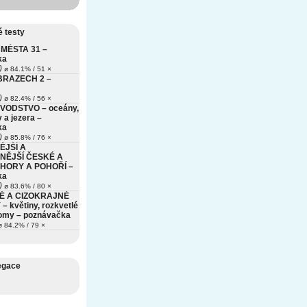
 testy
MĚSTA 31 –
ka
)
ø 84.1% / 51 ×
BRAZECH 2 –
)
ø 82.4% / 56 ×
VODSTVO – oceány,
 a jezera –
ka
)
ø 85.8% / 76 ×
ĚJŠÍ A
NĚJŠÍ ČESKÉ A
HORY A POHOŘÍ –
ka
)
ø 83.6% / 80 ×
É A CIZOKRAJNÉ
– květiny, rozkvetlé
romy – poznávačka
 84.2% / 79 ×
egace