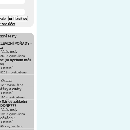
vale
t zde účet
obné testy
LEVIZNÍ POŘADY -
ka
Vaše testy
269 × vyzkoušeno
oc (to bychom měli
ni)
Ostatní
8261 × vyzkoušeno
Ostatní
12 × vyzkoušeno
lášky a citáty
Ostatní
110 × vyzkoušeno
v 8.třídě základní
LDORF???
Vaše testy
196 × vyzkoušeno
 kočkách?
Ostatní
90 × vyzkoušeno