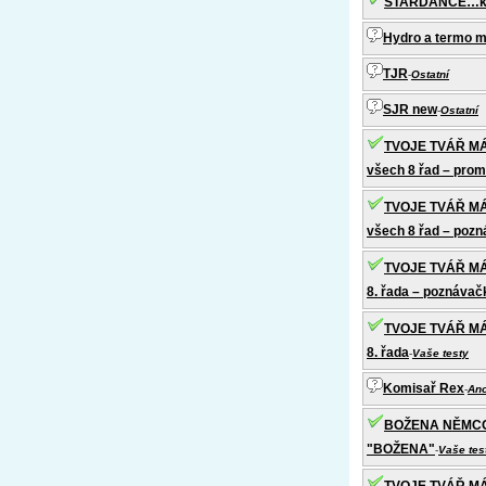
STARDANCE…kdy
Hydro a termo 
TJR
-
Ostatní
SJR new
-
Ostatní
TVOJE TVÁŘ MÁ
všech 8 řad – pro
TVOJE TVÁŘ MÁ
všech 8 řad – poz
TVOJE TVÁŘ MÁ
8. řada – poznávač
TVOJE TVÁŘ MÁ
8. řada
-
Vaše testy
Komisař Rex
-
An
BOŽENA NĚMCOVÁ 
"BOŽENA"
-
Vaše tes