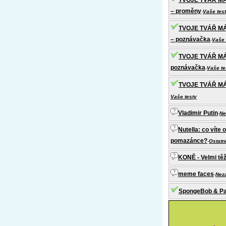
TVOJE TVÁŘ MÁ
– proměny
-
Vaše tes
TVOJE TVÁŘ MÁ
– poznávačka
-
Vaše 
TVOJE TVÁŘ MÁ 
poznávačka
-
Vaše te
TVOJE TVÁŘ MÁ 
Vaše testy
Vladimir Putin
-
Ne
Nutella: co víte
pomazánce?
-
Ostatn
KONĚ - Velmi tě
meme faces
-
Nez
SpongeBob & Pa