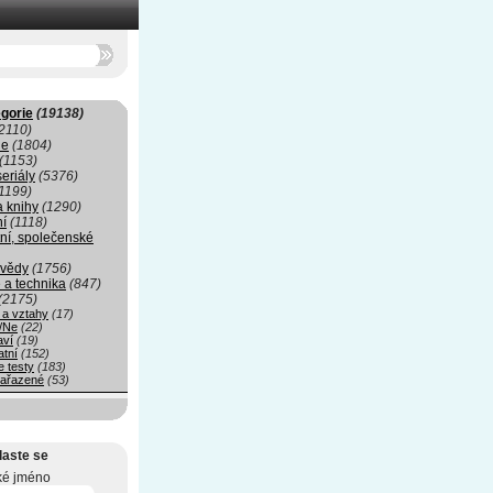
gorie
(19138)
2110)
ie
(1804)
(1153)
seriály
(5376)
1199)
a knihy
(1290)
ní
(1118)
ní, společenské
 vědy
(1756)
 a technika
(847)
(2175)
 a vztahy
(17)
/Ne
(22)
aví
(19)
atní
(152)
e testy
(183)
ařazené
(53)
laste se
ké jméno