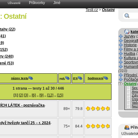
Piškvorky
Jiné
Uživatelé
Testi.cz
>
Ostatní
: Ostatní
tahy (22)
kate
(41)
Jazyky
(
Geograf
19)
Historie
Filmy a 
(152)
Hudba
(
ty (240)
Kultura 
Sportov
ené (53)
Humanit
(310)
Přírodní
název testu
hodnocení
vyzk.
Ø %
Počítače
Ostatní
Sex
1 strana — testy 1 až 30 / 446
Ano
[1]
[2]
[3]
..
[6]
..
[9]
..
[12]
..
[15]
Zdr
Ost
Vaš
ÍCH LÁTEK - poznávačka
-
Nez
89×
79.8
 hvězdy tančí 25 – r. 2024
-
75×
84.4
Přih
Uživatels