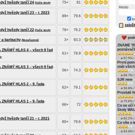
ž hvězdy tančí 24
75×
81
-
Vaše testy
Heslo
 hvězdy tančí 23 – r. 2023
-
89×
79.6
tr
založi
ž hvězdy tančí 22
78×
76.2
-
Vaše testy
pod
 a barbuchy
3×
93.3
-
Nezařazené
ZNÁMÉ TE
poznávač
 ZNÁMÝ HLAS 4 – všech 9 řad
61×
78.9
ty
ø 67.5% / 
První pom
znát všich
 ZNÁMÝ HLAS 3 – všech 9 řad
-
56×
74.3
ø 69.7% / 
SJR new
ZNÁMÝ HLAS 2 – 9. řada
-
62×
79.1
ø 56.8% / 
Proslulé h
ZNÁMÝ HLAS 1 – 9. řada
ø 75.6% / 
-
66×
72
Co se učí 
školy WA
 hvězdy tančí 21 – r. 2021
ø 62.1% / 
-
80×
79.6
Co víte o
ø 63.4% / 