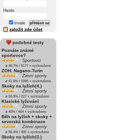
Heslo
trvale
založit zde účet
podobné testy
Poznáte známé
sportovce?
Sportovci
ø 48.7% / 5177 × vyzkoušeno
ZOH: Nagano-Turín
Zimní sporty
ø 41.9% / 1995 × vyzkoušeno
Skoky na lyžích(4.)
Zimní sporty
ø 50.9% / 227 × vyzkoušeno
Klasické lyžování
Zimní sporty
ø 45% / 464 × vyzkoušeno
Běh na lyžích + skoky +
severská kombinace
Zimní sporty
ø 56.4% / 492 × vyzkoušeno
Skoky na lyžích(3.)