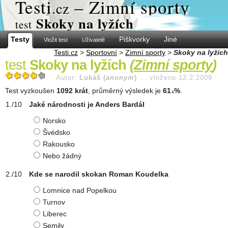
Test
i
– Zimní sporty
.cz
Skoky na lyžích
test
Testy
Piškvorky
Jiné
Vložit test
Uživatelé
Testi.cz
>
Sportovní
>
Zimní sporty
>
Skoky na lyžích
test
Skoky na lyžích
(
Zimní sporty
)
Autor:
Lukáš (
anonym
)
...
vloženo 12.2.2009
Test vyzkoušen
1092 krát
, průměrný výsledek je
61
%
.
.6
Jaké národnosti je Anders Bardál
Norsko
Švédsko
Rakousko
Nebo žádný
Kde se narodil skokan Roman Koudelka
Lomnice nad Popelkou
Turnov
Liberec
Semily