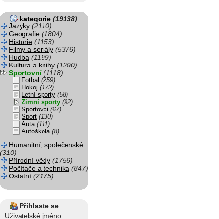
kategorie
(19138)
Jazyky
(2110)
Geografie
(1804)
Historie
(1153)
Filmy a seriály
(5376)
Hudba
(1199)
Kultura a knihy
(1290)
Sportovní
(1118)
Fotbal
(259)
Hokej
(172)
Letní sporty
(58)
Zimní sporty
(92)
Sportovci
(67)
Sport
(130)
Auta
(111)
Autoškola
(8)
Humanitní, společenské
(310)
Přírodní vědy
(1756)
Počítače a technika
(847)
Ostatní
(2175)
Přihlaste se
Uživatelské jméno