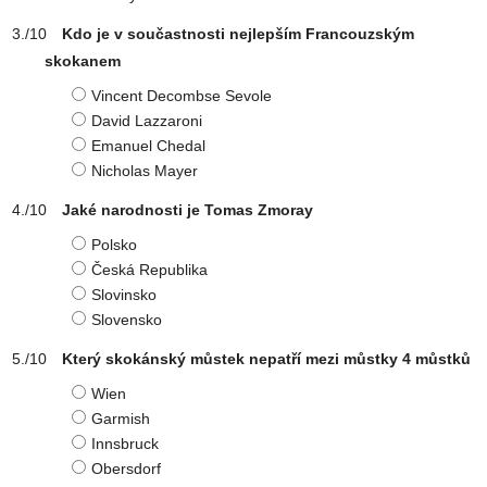
Kdo je v součastnosti nejlepším Francouzským
skokanem
Vincent Decombse Sevole
David Lazzaroni
Emanuel Chedal
Nicholas Mayer
Jaké narodnosti je Tomas Zmoray
Polsko
Česká Republika
Slovinsko
Slovensko
Který skokánský můstek nepatří mezi můstky 4 můstků
Wien
Garmish
Innsbruck
Obersdorf