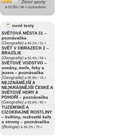
Zimní sporty
ø 52.8% / 98 × vyzkoušeno
nové testy
SVĚTOVÁ MĚSTA 31 –
poznávačka
(Geografie)
ø 84.1% / 51 ×
SVĚT V OBRAZECH 2 –
BRAZÍLIE
(Geografie)
ø 82.4% / 56 ×
SVĚTOVÉ VODSTVO –
oceány, moře, řeky a
jezera – poznávačka
(Geografie)
ø 85.8% / 76 ×
NEJZNÁMĚJŠÍ A
NEJKRÁSNĚJŠÍ ČESKÉ A
SVĚTOVÉ HORY A
POHOŘÍ – poznávačka
(Geografie)
ø 83.6% / 80 ×
TUZEMSKÉ A
CIZOKRAJNÉ ROSTLINY
– květiny, rozkvetlé keře
a stromy – poznávačka
(Biologie)
ø 84.2% / 79 ×