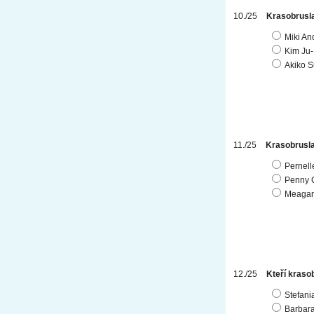
Krasobrusla
Miki An
Kim Ju
Akiko S
Krasobrusla
Pernell
Penny 
Meagan
Kteří krasob
Stefani
Barbara