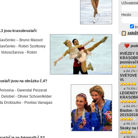
Uživatels
Heslo
tr
3 jsou krasobruslaři:
založi
Savčenko – Bruno Massot
pod
Savčenko - Robin Szolkowy
 Volosožarova - Robin
HVĚZDY 
KRASOBR
poznávač
ø 84.2% / 
SVĚTOVÉ
VI.
uslaři jsou na obrázku č.4?
ø 74.6% / 
Anissina - Gwendal Peizerat
LEGENDY
e Delobel - Olivier Schoenfelder
KRASOBR
ta Drobiazko - Povilas Vanagas
ø 84.4% / 
Biatlon - 
2015/2016
ø 56.1% / 
Skoky na l
ø 50.9% / 
uslař je na fotografii č.5?