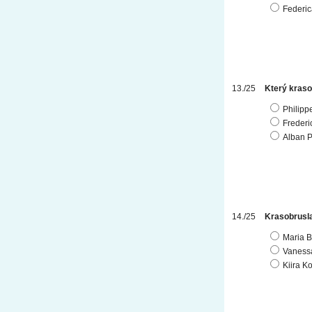
Federic
Který kraso
Philipp
Frederi
Alban P
Krasobrusla
Maria B
Vaness
Kiira Ko