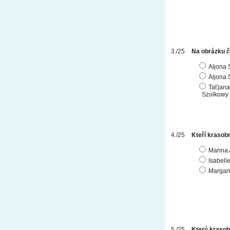
Na obrázku č.
Aljona 
Aljona 
Taťjana
Szolkowy
Kteří krasobr
Marina 
Isabell
Margari
Který krasobr