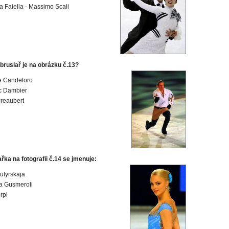
a Faiella - Massimo Scali
bruslař je na obrázku č.13?
e Candeloro
c Dambier
reaubert
řka na fotografii č.14 se jmenuje:
utyrskaja
a Gusmeroli
rpi