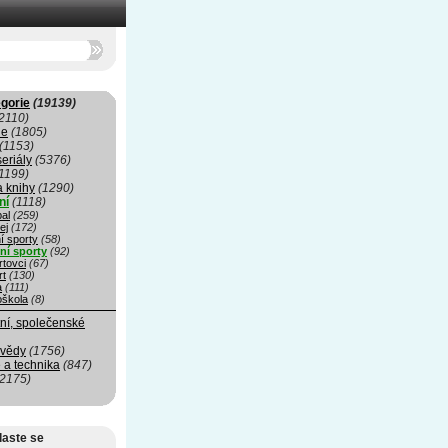
gorie
(19139)
2110)
ie
(1805)
(1153)
seriály
(5376)
1199)
a knihy
(1290)
ní
(1118)
al
(259)
ej
(172)
í sporty
(58)
ní sporty
(92)
rtovci
(67)
rt
(130)
a
(111)
oškola
(8)
ní, společenské
 vědy
(1756)
 a technika
(847)
(2175)
laste se