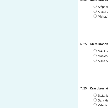
Stépha
Alexej
Michae
Která krasob
Miki An
Mao As
Akiko S
Krasobruslaři
Stefani
Sara Hu
Valenti