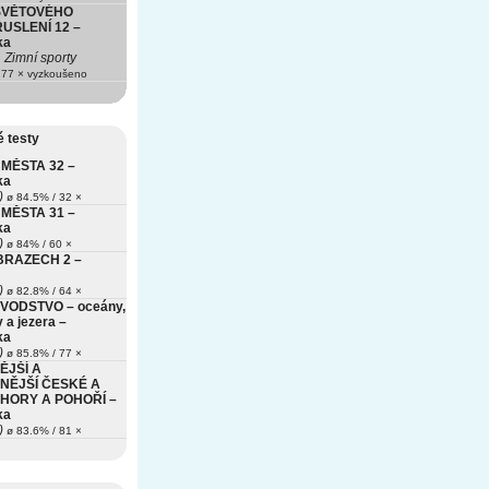
SVĚTOVÉHO
USLENÍ 12 –
ka
Zimní sporty
77 × vyzkoušeno
 testy
MĚSTA 32 –
ka
)
ø 84.5% / 32 ×
MĚSTA 31 –
ka
)
ø 84% / 60 ×
BRAZECH 2 –
)
ø 82.8% / 64 ×
VODSTVO – oceány,
 a jezera –
ka
)
ø 85.8% / 77 ×
ĚJŠÍ A
NĚJŠÍ ČESKÉ A
HORY A POHOŘÍ –
ka
)
ø 83.6% / 81 ×