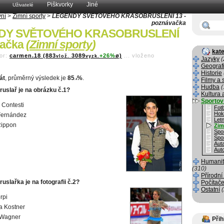
Piškvorky
Jiné
Uživatelé
vní
>
Zimní sporty
>
LEGENDY SVĚTOVÉHO KRASOBRUSLENÍ 13 -
poznávačka
DY SVĚTOVÉHO KRASOBRUSLENÍ
vačka
(
Zimní sporty
)
kate
or:
carmen.18 (883
3089
+26%
ø)
...
vloženo
vlož.
vyzk.
Jazyky
(
Geograf
Historie
át
, průměrný výsledek je
85
%
.
Filmy a 
.4
Hudba
(
ruslař je na obrázku č.1?
Kultura 
Sportov
Contesti
Fotb
Hok
Fernández
Letn
ippon
Zim
Spo
Spo
Aut
Aut
Humanit
(310)
Přírodní
uslařka je na fotografii č.2?
Počítače
Ostatní
rpi
a Kostner
 Wagner
Přih