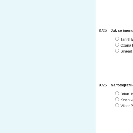
Jak se jmenuj
Tanith 
Oxana 
Sinead 
Na fotografii
Brian J
Kevin v
Viktor 