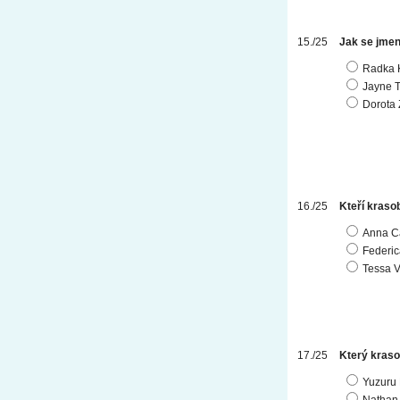
Jak se jmenu
Radka 
Jayne T
Dorota 
Kteří krasob
Anna Ca
Federic
Tessa Vi
Který kraso
Yuzuru