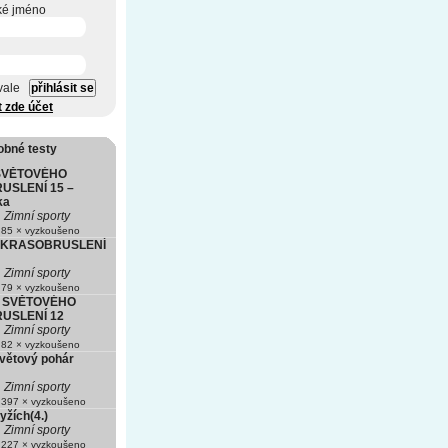
ké jméno
vale
t zde účet
obné testy
SVĚTOVÉHO
USLENÍ 15 –
ka
Zimní sporty
85 × vyzkoušeno
 KRASOBRUSLENÍ
Zimní sporty
79 × vyzkoušeno
 SVĚTOVÉHO
USLENÍ 12
Zimní sporty
82 × vyzkoušeno
Světový pohár
Zimní sporty
397 × vyzkoušeno
yžích(4.)
Zimní sporty
227 × vyzkoušeno