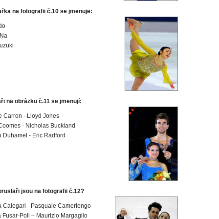
řka na fotografii č.10 se jmenuje:
do
-Na
uzuki
ři na obrázku č.11 se jmenují:
e Carron - Lloyd Jones
Coomes - Nicholas Buckland
 Duhamel - Eric Radford
ruslaři jsou na fotografii č.12?
a Calegari - Pasquale Camerlengo
 Fusar-Poli – Maurizio Margaglio