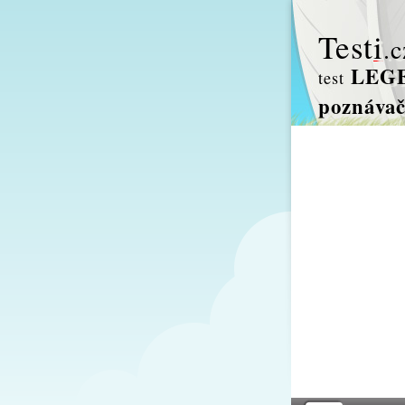
Test
i
.c
LEGE
test
poznáva