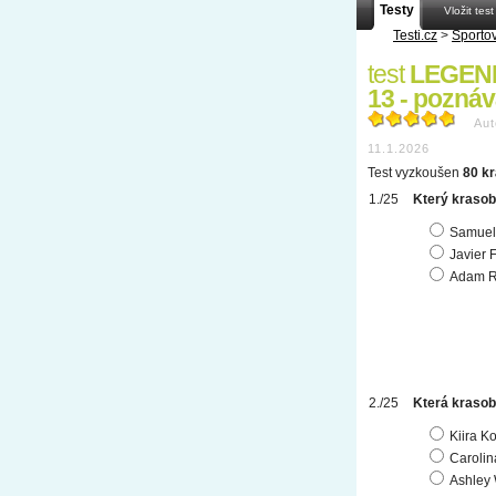
Testy
Vložit test
Testi.cz
>
Sporto
test
LEGEN
13 - pozná
Aut
11.1.2026
Test vyzkoušen
80 kr
Který krasob
Samuel 
Javier 
Adam R
Která krasobr
Kiira Ko
Carolin
Ashley