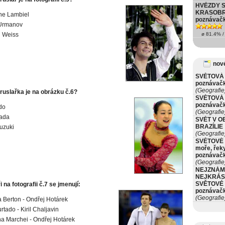
HVĚZDY 
KRASOBR
ne Lambiel
poznávač
 Urmanov
l Weiss
ø 81.4% / 
nové
SVĚTOVÁ 
poznávač
(Geografie
ruslařka je na obrázku č.6?
SVĚTOVÁ 
poznávač
do
(Geografie
ada
SVĚT V O
BRAZÍLIE
uzuki
(Geografie
SVĚTOVÉ 
moře, řeky
poznávač
(Geografie
NEJZNÁM
NEJKRÁS
SVĚTOVÉ 
 na fotografii č.7 se jmenují:
poznávač
(Geografie
a Berton - Ondřej Hotárek
rtado - Kiril Chaljavin
na Marchei - Ondřej Hotárek