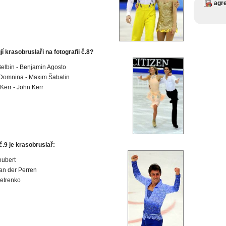
agr
í krasobruslaři na fotografii č.8?
Belbin - Benjamin Agosto
Domnina - Maxim Šabalin
Kerr - John Kerr
 č.9 je krasobruslař:
oubert
an der Perren
Petrenko