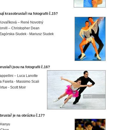
jí krasobruslaři na fotografii č.15?
Kovaříková – René Novotný
orvill – Christopher Dean
Zagórska-Siudek - Mariusz Siudek
ruslaři jsou na fotografii č.16?
ppellini – Luca Lanotte
a Faiella - Massimo Scali
rtue - Scott Moir
bruslař je na obrázku č.17?
 Hanyu