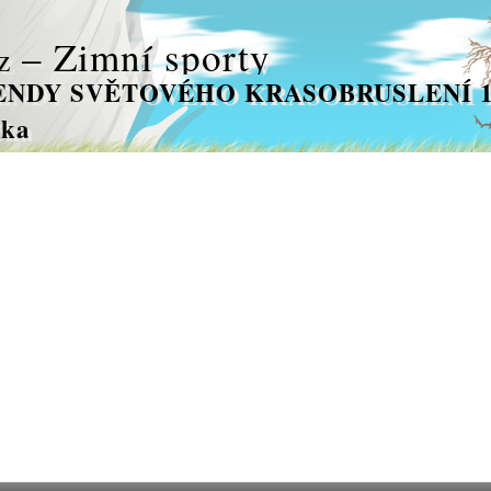
– Zimní sporty
z
NDY SVĚTOVÉHO KRASOBRUSLENÍ 1
čka