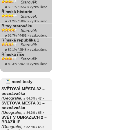
Starověk
ø 56.1% / 2557 × vyzkoušeno
Římská historie
Starověk
ø 71.2% / 5897 × vyzkoušeno
Bitvy starověku
Starověk
ø 63.7% / 4481 × vyzkoušeno
Římská republika 1
Starověk
ø 59.1% / 2548 × vyzkoušeno
Římská říše
Starověk
ø 80.3% / 3029 × vyzkoušeno
nové testy
SVĚTOVÁ MĚSTA 32 –
poznávačka
(Geografie)
ø 84.6% / 47 ×
SVĚTOVÁ MĚSTA 31 –
poznávačka
(Geografie)
ø 84.1% / 65 ×
SVĚT V OBRAZECH 2 –
BRAZÍLIE
(Geografie)
ø 82.8% / 65 ×