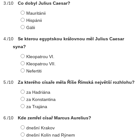
Co dobyl Julius Caesar?
Mauritánii
Hispánii
Gálii
Se kterou egyptskou královnou měl Julius Caesar
syna?
Kleopatrou VI.
Kleopatrou VII.
Nefertiti
Za kterého císaře měla Říše Římská největší rozhlohu?
za Hadriána
za Konstantina
za Trajána
Kde zemřel císař Marcus Aurelius?
dnešní Krakov
dnešní Kolín nad Rýnem