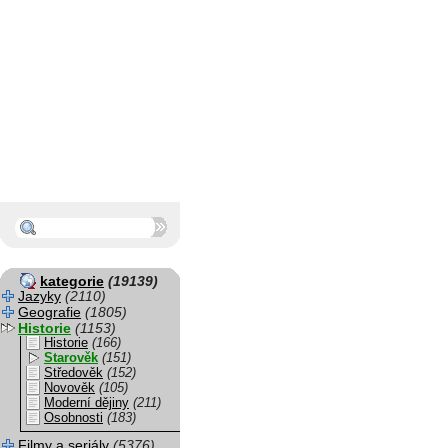
kategorie
(19139)
Jazyky
(2110)
Geografie
(1805)
Historie
(1153)
Historie
(166)
Starověk
(151)
Středověk
(152)
Novověk
(105)
Moderní dějiny
(211)
Osobnosti
(183)
Filmy a seriály
(5376)