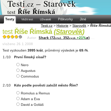
Test
i
– Starověk
.cz
Říše Římská
test
Testy
Piškvorky
Jiné
Vložit test
Uživatelé
Testi.cz
>
Historie
>
Starověk
>
Říše Římská
test
Říše Římská
(
Starověk
)
Autor:
Shark (72
352
+21%
ø)
...
vlož.
vyzk.
vloženo 26.1.2008
Test vyzkoušen
3995 krát
, průměrný výsledek je
69
%
.
.7
První římský císař?
Nero
Augustus
Commodus
Kdo podle pověsti založil město Řím?
Romolus a Remus
Adam a Eva
David a Goliáš