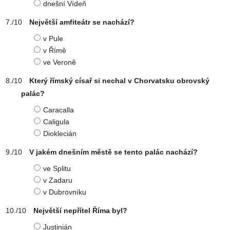
dnešní Vídeň
Největší amfiteátr se nachází?
v Pule
v Římě
ve Veroně
Který římský císař si nechal v Chorvatsku obrovský
palác?
Caracalla
Caligula
Dioklecián
V jakém dnešním městě se tento palác nachází?
ve Splitu
v Zadaru
v Dubrovníku
Největší nepřítel Říma byl?
Justinián