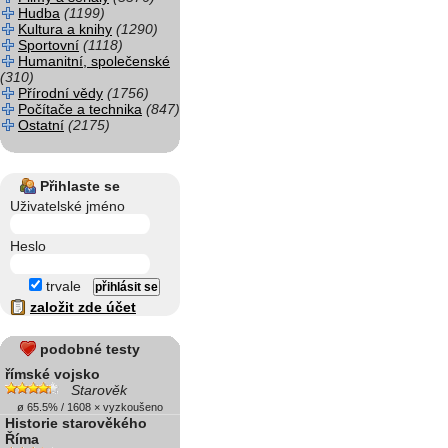
Hudba
(1199)
Kultura a knihy
(1290)
Sportovní
(1118)
Humanitní, společenské
(310)
Přírodní vědy
(1756)
Počítače a technika
(847)
Ostatní
(2175)
Přihlaste se
Uživatelské jméno
Heslo
trvale
založit zde účet
podobné testy
římské vojsko
Starověk
ø 65.5% / 1608 × vyzkoušeno
Historie starověkého
Říma