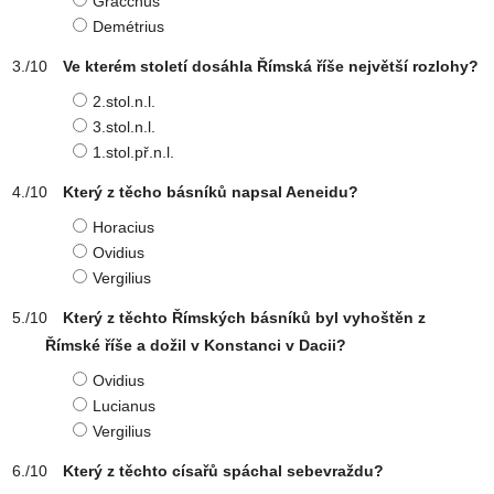
Gracchus
Demétrius
Ve kterém století dosáhla Římská říše největší rozlohy?
2.stol.n.l.
3.stol.n.l.
1.stol.př.n.l.
Který z těcho básníků napsal Aeneidu?
Horacius
Ovidius
Vergilius
Který z těchto Římských básníků byl vyhoštěn z
Římské říše a dožil v Konstanci v Dacii?
Ovidius
Lucianus
Vergilius
Který z těchto císařů spáchal sebevraždu?