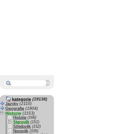
kategorie
(19138)
Jazyky
(2110)
Geografie
(1804)
Historie
(1153)
Historie
(166)
Starověk
(151)
Středověk
(152)
Novověk
(105)