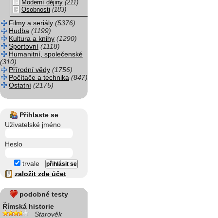
Moderní dějiny
(211)
Osobnosti
(183)
Filmy a seriály
(5376)
Hudba
(1199)
Kultura a knihy
(1290)
Sportovní
(1118)
Humanitní, společenské
(310)
Přírodní vědy
(1756)
Počítače a technika
(847)
Ostatní
(2175)
Přihlaste se
Uživatelské jméno
Heslo
trvale
založit zde účet
podobné testy
Římská historie
Starověk