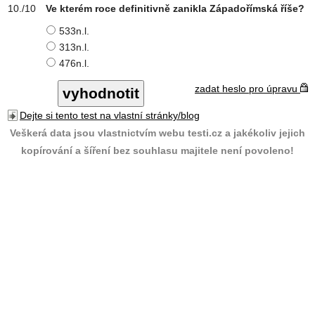
Ve kterém roce definitivně zanikla Západořímská říše?
533n.l.
313n.l.
476n.l.
zadat heslo pro úpravu
Dejte si tento test na vlastní stránky/blog
Veškerá data jsou vlastnictvím webu testi.cz a jakékoliv jejich
kopírování a šíření bez souhlasu majitele není povoleno!