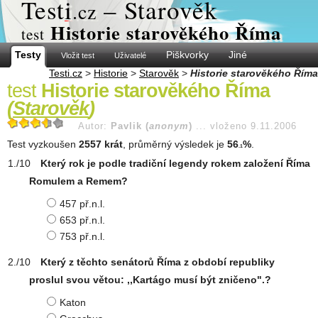
Test
i
– Starověk
.cz
Historie starověkého Říma
test
Testy
Piškvorky
Jiné
Vložit test
Uživatelé
Testi.cz
>
Historie
>
Starověk
>
Historie starověkého Říma
test
Historie starověkého Říma
(
Starověk
)
Autor:
Pavlik (
anonym
)
...
vloženo 9.11.2006
Test vyzkoušen
2557 krát
, průměrný výsledek je
56
%
.
.1
Který rok je podle tradiční legendy rokem založení Říma
Romulem a Remem?
457 př.n.l.
653 př.n.l.
753 př.n.l.
Který z těchto senátorů Říma z období republiky
proslul svou větou: ,,Kartágo musí být zničeno".?
Katon