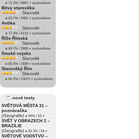
ø 71.2% / 5897 × vyzkoušeno
Bitvy starověku
Starověk
ø 63.7% / 4481 × vyzkoušeno
Antika
Starověk
ø 77.4% / 6132 × vyzkoušeno
Říše Římská
Starověk
ø 69.7% / 3995 × vyzkoušeno
římské vojsko
Starověk
ø 65.5% / 1608 × vyzkoušeno
Starověký Řím
Starověk
ø 60.2% / 13072 × vyzkoušeno
nové testy
SVĚTOVÁ MĚSTA 31 –
poznávačka
(Geografie)
ø 84% / 53 ×
SVĚT V OBRAZECH 2 –
BRAZÍLIE
(Geografie)
ø 82.3% / 59 ×
SVĚTOVÉ VODSTVO –