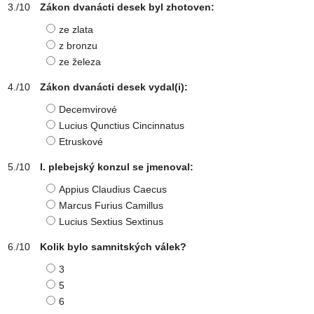
Zákon dvanácti desek byl zhotoven:
ze zlata
z bronzu
ze železa
Zákon dvanácti desek vydal(i):
Decemvirové
Lucius Qunctius Cincinnatus
Etruskové
I. plebejský konzul se jmenoval:
Appius Claudius Caecus
Marcus Furius Camillus
Lucius Sextius Sextinus
Kolik bylo samnitských válek?
3
5
6