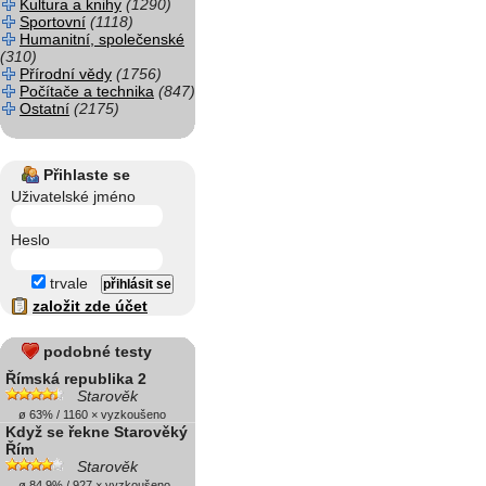
Kultura a knihy
(1290)
Sportovní
(1118)
Humanitní, společenské
(310)
Přírodní vědy
(1756)
Počítače a technika
(847)
Ostatní
(2175)
Přihlaste se
Uživatelské jméno
Heslo
trvale
založit zde účet
podobné testy
Římská republika 2
Starověk
ø 63% / 1160 × vyzkoušeno
Když se řekne Starověký
Řím
Starověk
ø 84.9% / 927 × vyzkoušeno