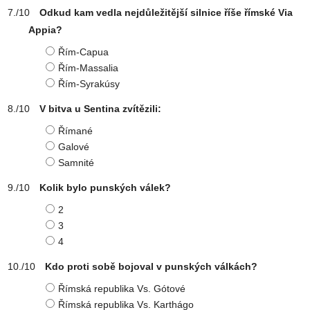
Odkud kam vedla nejdůležitější silnice říše římské Via
Appia?
Řím-Capua
Řím-Massalia
Řím-Syrakúsy
V bitva u Sentina zvítězili:
Římané
Galové
Samnité
Kolik bylo punských válek?
2
3
4
Kdo proti sobě bojoval v punských válkách?
Římská republika Vs. Gótové
Římská republika Vs. Karthágo