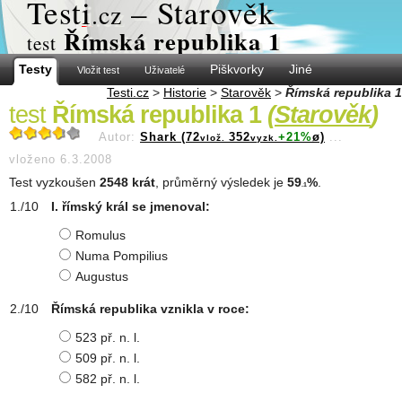
Test
i
– Starověk
.cz
Římská republika 1
test
Testy
Piškvorky
Jiné
Vložit test
Uživatelé
Testi.cz
>
Historie
>
Starověk
>
Římská republika 1
test
Římská republika 1
(
Starověk
)
Autor:
Shark (72
352
+21%
ø)
...
vlož.
vyzk.
vloženo 6.3.2008
Test vyzkoušen
2548 krát
, průměrný výsledek je
59
%
.
.1
I. římský král se jmenoval:
Romulus
Numa Pompilius
Augustus
Římská republika vznikla v roce:
523 př. n. l.
509 př. n. l.
582 př. n. l.