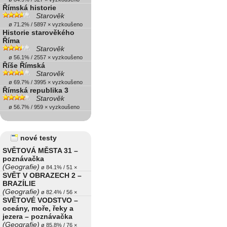
Římská historie
Starověk
ø 71.2% / 5897 × vyzkoušeno
Historie starověkého
Říma
Starověk
ø 56.1% / 2557 × vyzkoušeno
Říše Římská
Starověk
ø 69.7% / 3995 × vyzkoušeno
Římská republika 3
Starověk
ø 56.7% / 959 × vyzkoušeno
nové testy
SVĚTOVÁ MĚSTA 31 –
poznávačka
(Geografie)
ø 84.1% / 51 ×
SVĚT V OBRAZECH 2 –
BRAZÍLIE
(Geografie)
ø 82.4% / 56 ×
SVĚTOVÉ VODSTVO –
oceány, moře, řeky a
jezera – poznávačka
(Geografie)
ø 85.8% / 76 ×