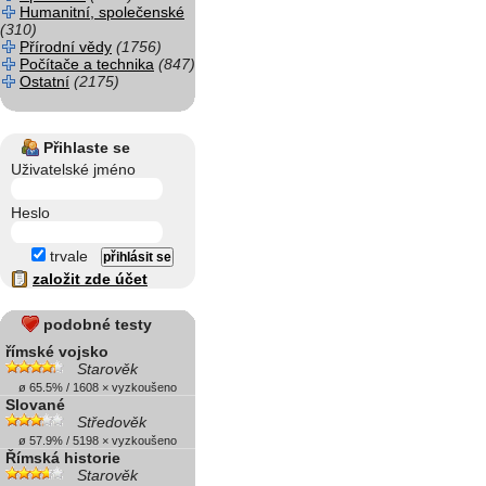
Humanitní, společenské
(310)
Přírodní vědy
(1756)
Počítače a technika
(847)
Ostatní
(2175)
Přihlaste se
Uživatelské jméno
Heslo
trvale
založit zde účet
podobné testy
římské vojsko
Starověk
ø 65.5% / 1608 × vyzkoušeno
Slované
Středověk
ø 57.9% / 5198 × vyzkoušeno
Římská historie
Starověk