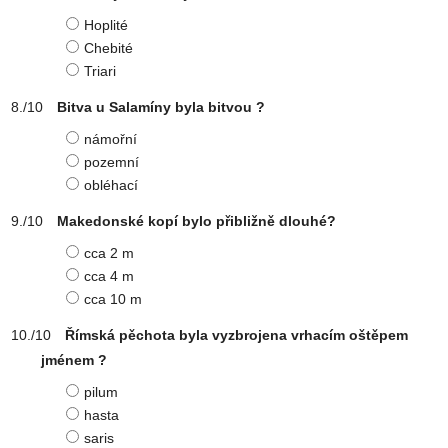
Hoplité
Chebité
Triari
Bitva u Salamíny byla bitvou ?
námořní
pozemní
obléhací
Makedonské kopí bylo přibližně dlouhé?
cca 2 m
cca 4 m
cca 10 m
Římská pěchota byla vyzbrojena vrhacím oštěpem
jménem ?
pilum
hasta
saris