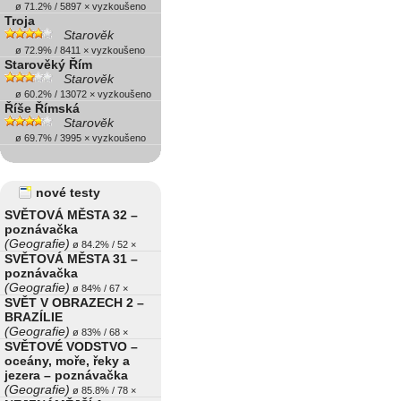
ø 71.2% / 5897 × vyzkoušeno
Troja
Starověk
ø 72.9% / 8411 × vyzkoušeno
Starověký Řím
Starověk
ø 60.2% / 13072 × vyzkoušeno
Říše Římská
Starověk
ø 69.7% / 3995 × vyzkoušeno
nové testy
SVĚTOVÁ MĚSTA 32 –
poznávačka
(Geografie)
ø 84.2% / 52 ×
SVĚTOVÁ MĚSTA 31 –
poznávačka
(Geografie)
ø 84% / 67 ×
SVĚT V OBRAZECH 2 –
BRAZÍLIE
(Geografie)
ø 83% / 68 ×
SVĚTOVÉ VODSTVO –
oceány, moře, řeky a
jezera – poznávačka
(Geografie)
ø 85.8% / 78 ×