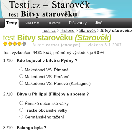
Test
i
– Starověk
.cz
Bitvy starověku
test
Testy
Piškvorky
Jiné
Vložit test
Uživatelé
Testi.cz
>
Historie
>
Starověk
>
Bitvy starověku
test
Bitvy starověku
(
Starověk
)
Autor:
caesar (
anonym
)
...
vloženo 8.1.2007
Test vyzkoušen
4481 krát
, průměrný výsledek je
63
%
.
.7
Kdo bojoval v bitvě u Pydny ?
Makedonci VS. Římané
Makedonci VS. Peršané
Makedonci VS. Punové (Kartaginci)
Bitva u Philippi (Filip)byla sporem ?
Římské občanské války
Trácké občanské války
Germánského tažení
Falanga byla ?