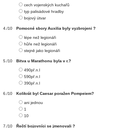
cech vojenských kuchařů
typ palisádové hradby
bojový útvar
Pomocné sbory Auxilia byly vyzbrojeni ?
lépe než legionáři
hůře než legionáři
stejně jako legionáři
Bitva u Marathonu byla v r.?
490př.n.l
590př.n.l
390př.n.l
Kolikrát byl Caesar poražen Pompeiem?
ani jednou
1
10
Řečtí bojovníci se jmenovali ?