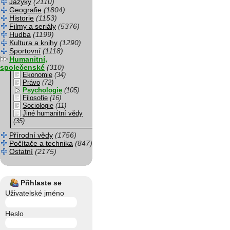
Jazyky
(2110)
Geografie
(1804)
Historie
(1153)
Filmy a seriály
(5376)
Hudba
(1199)
Kultura a knihy
(1290)
Sportovní
(1118)
Humanitní,
společenské
(310)
Ekonomie
(34)
Právo
(72)
Psychologie
(105)
Filosofie
(16)
Sociologie
(11)
Jiné humanitní vědy
(35)
Přírodní vědy
(1756)
Počítače a technika
(847)
Ostatní
(2175)
Přihlaste se
Uživatelské jméno
Heslo