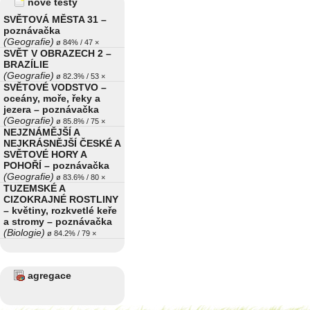
nové testy
SVĚTOVÁ MĚSTA 31 –
poznávačka
(Geografie)
ø 84% / 47 ×
SVĚT V OBRAZECH 2 –
BRAZÍLIE
(Geografie)
ø 82.3% / 53 ×
SVĚTOVÉ VODSTVO –
oceány, moře, řeky a
jezera – poznávačka
(Geografie)
ø 85.8% / 75 ×
NEJZNÁMĚJŠÍ A
NEJKRÁSNĚJŠÍ ČESKÉ A
SVĚTOVÉ HORY A
POHOŘÍ – poznávačka
(Geografie)
ø 83.6% / 80 ×
TUZEMSKÉ A
CIZOKRAJNÉ ROSTLINY
– květiny, rozkvetlé keře
a stromy – poznávačka
(Biologie)
ø 84.2% / 79 ×
agregace