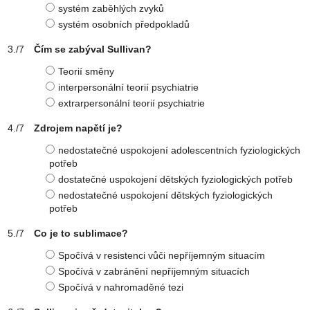
systém zaběhlých zvyků
systém osobních předpokladů
Čím se zabýval Sullivan?
Teorií směny
interpersonální teorií psychiatrie
extrarpersonální teorií psychiatrie
Zdrojem napětí je?
nedostatečné uspokojení adolescentních fyziologických
potřeb
dostatečné uspokojení dětských fyziologických potřeb
nedostatečné uspokojení dětských fyziologických
potřeb
Co je to sublimace?
Spočívá v resistenci vůči nepříjemným situacím
Spočívá v zabránění nepříjemným situacích
Spočívá v nahromaděné tezi