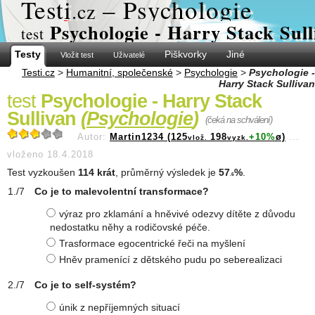
Test
i
– Psychologie
.cz
Psychologie - Harry Stack Sull
test
Testy
Piškvorky
Jiné
Vložit test
Uživatelé
Testi.cz
>
Humanitní, společenské
>
Psychologie
>
Psychologie -
Harry Stack Sullivan
test
Psychologie - Harry Stack
Sullivan
(
Psychologie
)
(čeká na schválení)
Autor:
Martin1234 (125
198
+10%
ø)
...
vlož.
vyzk.
vloženo 18.4.2018
Test vyzkoušen
114 krát
, průměrný výsledek je
57
%
.
.6
Co je to malevolentní transformace?
výraz pro zklamání a hněvivé odezvy dítěte z důvodu
nedostatku něhy a rodičovské péče.
Trasformace egocentrické řeči na myšlení
Hněv pramenící z dětského pudu po seberealizaci
Co je to self-systém?
únik z nepříjemných situací