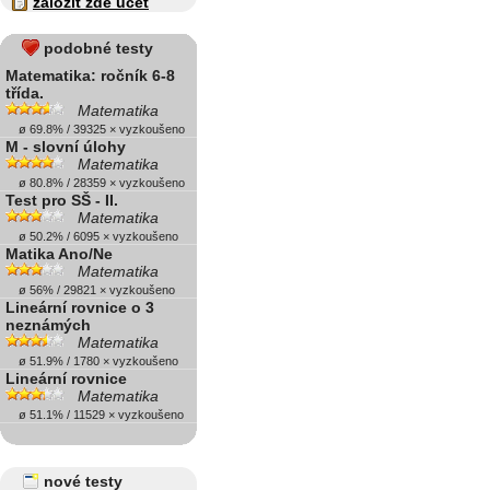
založit zde účet
podobné testy
Matematika: ročník 6-8
třída.
Matematika
ø 69.8% / 39325 × vyzkoušeno
M - slovní úlohy
Matematika
ø 80.8% / 28359 × vyzkoušeno
Test pro SŠ - II.
Matematika
ø 50.2% / 6095 × vyzkoušeno
Matika Ano/Ne
Matematika
ø 56% / 29821 × vyzkoušeno
Lineární rovnice o 3
neznámých
Matematika
ø 51.9% / 1780 × vyzkoušeno
Lineární rovnice
Matematika
ø 51.1% / 11529 × vyzkoušeno
nové testy