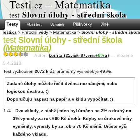
Test
i
– Matematika
.cz
Slovní úlohy - střední škola
test
Testy
Piškvorky
Jiné
Vložit test
Uživatelé
Testi.cz
>
Přírodní vědy
>
Matematika
>
Slovní úlohy - střední škola
test
Slovní úlohy - střední škola
(
Matematika
)
Autor:
konita (25
87
+8%
ø)
...
vloženo
vlož.
vyzk.
5.4.2010
Test vyzkoušen
2072 krát
, průměrný výsledek je
49
%
.
.6
Zadané úlohy můžete řešit dvěma neznámými, nebo
logickou úvahou. :)
Doporučuju napsat na papír a v klidu vypočítat. :)
Dva vklady, z nichž jeden byl úročen na 2% a druhý na
3% vynesly za rok 660 Kč úroků. Kdyby se úrokové míry
vyměnily, vynesly by za rok o 70 Kč méně. Určete výši
každého vkladu.