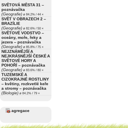
SVĚTOVÁ MĚSTA 31 –
poznávačka
(Geografie)
ø 84.2% / 44 ×
SVĚT V OBRAZECH 2 –
BRAZÍLIE
(Geografie)
ø 82.6% / 50 ×
SVĚTOVÉ VODSTVO –
oceány, moře, řeky a
jezera – poznávačka
(Geografie)
ø 85.8% / 75 ×
NEJZNÁMĚJŠÍ A
NEJKRÁSNĚJŠÍ ČESKÉ A
SVĚTOVÉ HORY A
POHOŘÍ – poznávačka
(Geografie)
ø 83.6% / 80 ×
TUZEMSKÉ A
CIZOKRAJNÉ ROSTLINY
– květiny, rozkvetlé keře
a stromy – poznávačka
(Biologie)
ø 84.2% / 79 ×
agregace