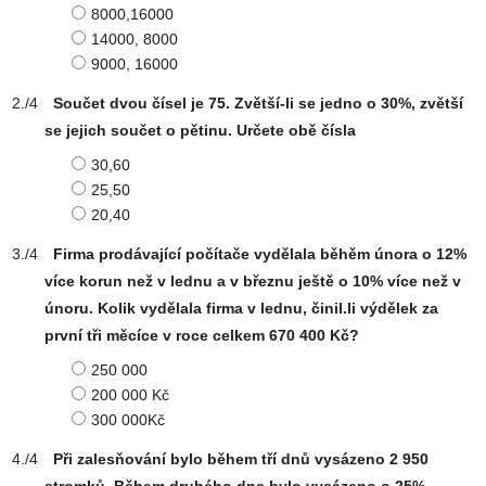
8000,16000
14000, 8000
9000, 16000
Součet dvou čísel je 75. Zvětší-li se jedno o 30%, zvětší
se jejich součet o pětinu. Určete obě čísla
30,60
25,50
20,40
Firma prodávající počítače vydělala běhěm února o 12%
více korun než v lednu a v březnu ještě o 10% více než v
únoru. Kolik vydělala firma v lednu, činil.li výdělek za
první tři měcíce v roce celkem 670 400 Kč?
250 000
200 000 Kč
300 000Kč
Při zalesňování bylo během tří dnů vysázeno 2 950