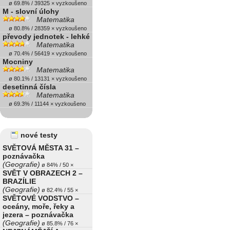
ø 69.8% / 39325 × vyzkoušeno
M - slovní úlohy
Matematika
ø 80.8% / 28359 × vyzkoušeno
převody jednotek - lehké
Matematika
ø 70.4% / 56419 × vyzkoušeno
Mocniny
Matematika
ø 80.1% / 13131 × vyzkoušeno
desetinná čísla
Matematika
ø 69.3% / 11144 × vyzkoušeno
nové testy
SVĚTOVÁ MĚSTA 31 –
poznávačka
(Geografie)
ø 84% / 50 ×
SVĚT V OBRAZECH 2 –
BRAZÍLIE
(Geografie)
ø 82.4% / 55 ×
SVĚTOVÉ VODSTVO –
oceány, moře, řeky a
jezera – poznávačka
(Geografie)
ø 85.8% / 76 ×