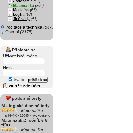
Astronomie
(53)
Matematika
(206)
Medicína
(67)
Logika
(57)
Jiné vědy
(51)
Počítače a technika
(847)
Ostatní
(2175)
Přihlaste se
Uživatelské jméno
Heslo
trvale
založit zde účet
podobné testy
M - logické číselné řady
Matematika
ø 89.4% / 12685 × vyzkoušeno
Matematika: ročník 6-8
třída.
Matematika