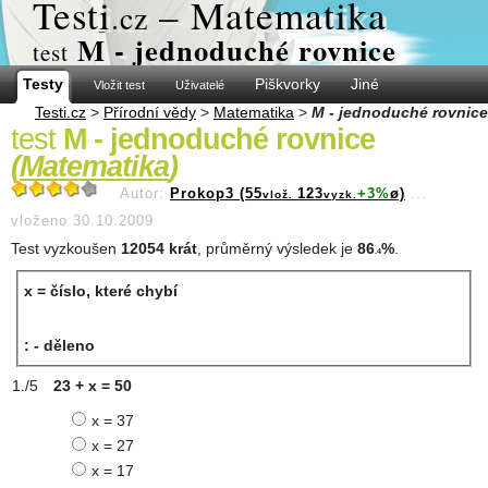
Test
i
– Matematika
.cz
M - jednoduché rovnice
test
Testy
Piškvorky
Jiné
Vložit test
Uživatelé
Testi.cz
>
Přírodní vědy
>
Matematika
>
M - jednoduché rovnice
test
M - jednoduché rovnice
(
Matematika
)
Autor:
Prokop3 (55
123
+3%
ø)
...
vlož.
vyzk.
vloženo 30.10.2009
Test vyzkoušen
12054 krát
, průměrný výsledek je
86
%
.
.4
x = číslo, které chybí
: - děleno
23 + x = 50
x = 37
x = 27
x = 17