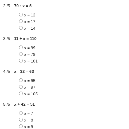
70 : x = 5
x = 12
x = 17
x = 14
11 + x = 110
x = 99
x = 79
x = 101
x - 32 = 63
x = 95
x = 97
x = 105
x + 42 = 51
x = 7
x = 8
x = 9