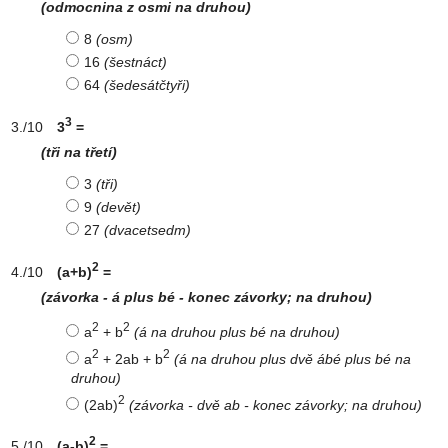
(odmocnina z osmi na druhou)
8
(osm)
16
(šestnáct)
64
(šedesátčtyři)
3
3
=
(tři na třetí)
3
(tři)
9
(devět)
27
(dvacetsedm)
2
(a+b)
=
(závorka - á plus bé - konec závorky; na druhou)
2
2
a
+ b
(á na druhou plus bé na druhou)
2
2
a
+ 2ab + b
(á na druhou plus dvě ábé plus bé na
druhou)
2
(2ab)
(závorka - dvě ab - konec závorky; na druhou)
2
(a-b)
=