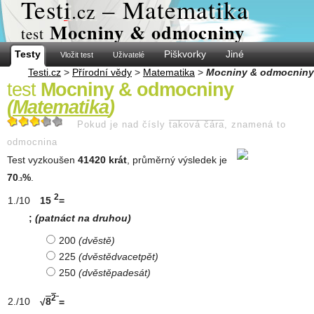
Test
i
– Matematika
.cz
Mocniny & odmocniny
test
Testy
Piškvorky
Jiné
Vložit test
Uživatelé
Testi.cz
>
Přírodní vědy
>
Matematika
>
Mocniny & odmocniny
test
Mocniny & odmocniny
(
Matematika
)
Pokud je nad čísly
taková čára
, znamená to
odmocnina
Test vyzkoušen
41420 krát
, průměrný výsledek je
70
%
.
.3
2
15
=
;
(patnáct na druhou)
200
(dvěstě)
225
(dvěstědvacetpět)
250
(dvěstěpadesát)
2
√
8
=