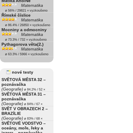
Matika Ano/Ne
Matematika
ø 56% / 29821 × vyzkoušeno
Římské číslice
Matematika
ø 86.4% / 26850 × vyzkoušeno
Mocniny a odmocniny
Matematika
ø 73.3% / 732 × vyzkoušeno
Pythagorova věta(2.)
Matematika
ø 63.3% / 5966 × vyzkoušeno
nové testy
SVĚTOVÁ MĚSTA 32 –
poznávačka
(Geografie)
ø 84.2% / 52 ×
SVĚTOVÁ MĚSTA 31 –
poznávačka
(Geografie)
ø 84% / 67 ×
SVĚT V OBRAZECH 2 –
BRAZÍLIE
(Geografie)
ø 83% / 68 ×
SVĚTOVÉ VODSTVO –
oceány, moře, řeky a
jezera – poznávačka