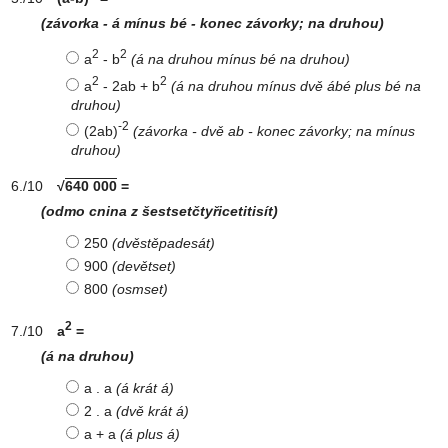
(závorka - á mínus bé - konec závorky; na druhou)
2
2
a
- b
(á na druhou mínus bé na druhou)
2
2
a
- 2ab + b
(á na druhou mínus dvě ábé plus bé na
druhou)
-2
(2ab)
(závorka - dvě ab - konec závorky; na mínus
druhou)
√
640 000
=
(odmo cnina z šestsetčtyřicetitisít)
250
(dvěstěpadesát)
900
(devětset)
800
(osmset)
2
a
=
(á na druhou)
a . a
(á krát á)
2 . a
(dvě krát á)
a + a
(á plus á)