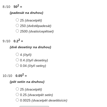
2
50
=
(padesát na druhou)
25
(dvacetpět)
250
(dvěstěpadesát)
2500
(dvatisícepětset)
2
0.2
=
(dvě desetiny na druhou)
4
(čtyři)
0.4
(čtyři desetiny)
0.04
(čtyři setiny)
2
0.05
=
(pět setin na druhou)
25
(dvacetpět)
0.25
(dvacetpět setin)
0.0025
(dvacetpět desetitisícin)