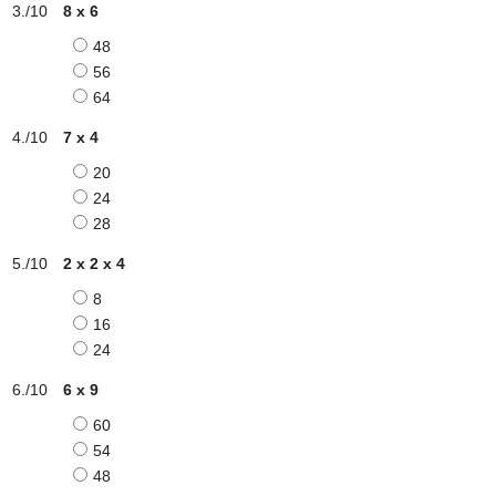
8 x 6
48
56
64
7 x 4
20
24
28
2 x 2 x 4
8
16
24
6 x 9
60
54
48