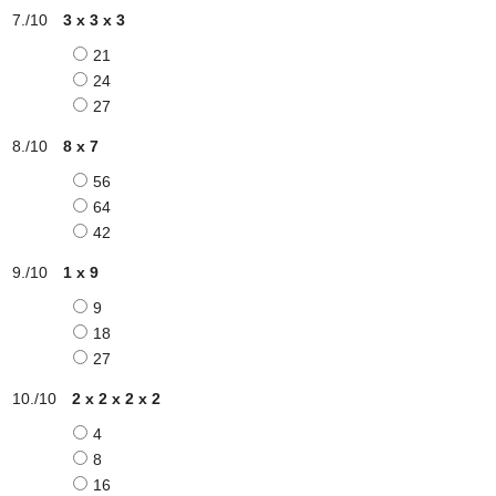
3 x 3 x 3
21
24
27
8 x 7
56
64
42
1 x 9
9
18
27
2 x 2 x 2 x 2
4
8
16