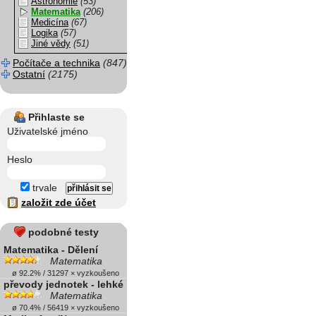
Astronomie
(53)
Matematika
(206)
Medicína
(67)
Logika
(57)
Jiné vědy
(51)
Počítače a technika
(847)
Ostatní
(2175)
Přihlaste se
Uživatelské jméno
Heslo
trvale
založit zde účet
podobné testy
Matematika - Dělení
Matematika
ø 92.2% / 31297 × vyzkoušeno
převody jednotek - lehké
Matematika
ø 70.4% / 56419 × vyzkoušeno