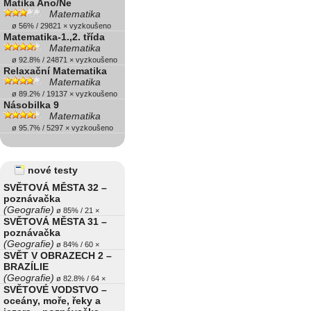
Matika Ano/Ne
Matematika
ø 56% / 29821 × vyzkoušeno
Matematika-1.,2. třída
Matematika
ø 92.8% / 24871 × vyzkoušeno
Relaxační Matematika
Matematika
ø 89.2% / 19137 × vyzkoušeno
Násobilka 9
Matematika
ø 95.7% / 5297 × vyzkoušeno
nové testy
SVĚTOVÁ MĚSTA 32 –
poznávačka
(Geografie)
ø 85% / 21 ×
SVĚTOVÁ MĚSTA 31 –
poznávačka
(Geografie)
ø 84% / 60 ×
SVĚT V OBRAZECH 2 –
BRAZÍLIE
(Geografie)
ø 82.8% / 64 ×
SVĚTOVÉ VODSTVO –
oceány, moře, řeky a