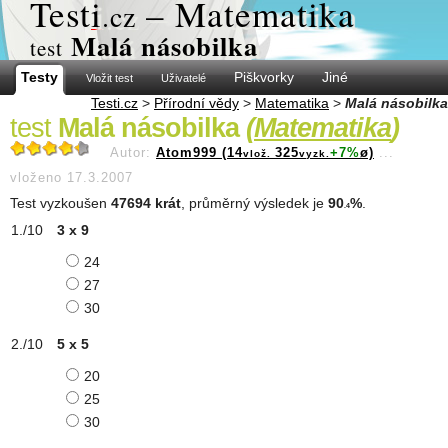
Test
i
– Matematika
.cz
Malá násobilka
test
Testy
Piškvorky
Jiné
Vložit test
Uživatelé
Testi.cz
>
Přírodní vědy
>
Matematika
>
Malá násobilka
test
Malá násobilka
(
Matematika
)
Autor:
Atom999 (14
325
+7%
ø)
...
vlož.
vyzk.
vloženo 17.3.2007
Test vyzkoušen
47694 krát
, průměrný výsledek je
90
%
.
.4
3 x 9
24
27
30
5 x 5
20
25
30