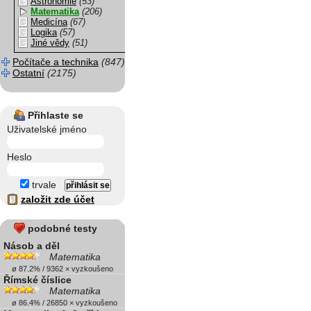
Astronomie
(53)
Matematika
(206)
Medicína
(67)
Logika
(57)
Jiné vědy
(51)
Počítače a technika
(847)
Ostatní
(2175)
Přihlaste se
Uživatelské jméno
Heslo
trvale
založit zde účet
podobné testy
Násob a děl
Matematika
ø 87.2% / 9362 × vyzkoušeno
Římské číslice
Matematika
ø 86.4% / 26850 × vyzkoušeno