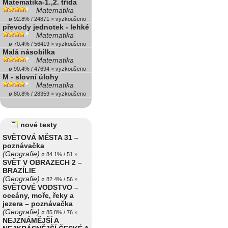
Matematika-1.,2. třída
Matematika
ø 92.8% / 24871 × vyzkoušeno
převody jednotek - lehké
Matematika
ø 70.4% / 56419 × vyzkoušeno
Malá násobilka
Matematika
ø 90.4% / 47694 × vyzkoušeno
M - slovní úlohy
Matematika
ø 80.8% / 28359 × vyzkoušeno
nové testy
SVĚTOVÁ MĚSTA 31 –
poznávačka
(Geografie)
ø 84.1% / 51 ×
SVĚT V OBRAZECH 2 –
BRAZÍLIE
(Geografie)
ø 82.4% / 56 ×
SVĚTOVÉ VODSTVO –
oceány, moře, řeky a
jezera – poznávačka
(Geografie)
ø 85.8% / 76 ×
NEJZNÁMĚJŠÍ A