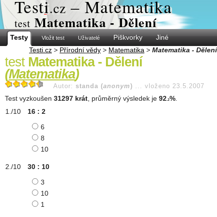
Test
i
– Matematika
.cz
Matematika - Dělení
test
Testy
Piškvorky
Jiné
Vložit test
Uživatelé
Testi.cz
>
Přírodní vědy
>
Matematika
>
Matematika - Dělení
test
Matematika - Dělení
(
Matematika
)
Autor:
standa (
anonym
)
...
vloženo 23.5.2007
Test vyzkoušen
31297 krát
, průměrný výsledek je
92
%
.
.2
16 : 2
6
8
10
30 : 10
3
10
1