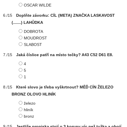
OSCAR WILDE
Doplňte závorku: CÍL (META) ZNAČKA LASKAVOST
(.......) LAHŮDKA
DOBROTA
MOUDROST
SLABOST
Jaká číslice patří na místo tečky? A43 C52 D61 E8.
4
5
1
Které slovo je třeba vyškrtnout? MĚĎ CÍN ŽELEZO
BRONZ OLOVO HLINÍK
železo
hliník
bronz
Jestliže propiska stojí o 3 koruny víc než tužka a obojí