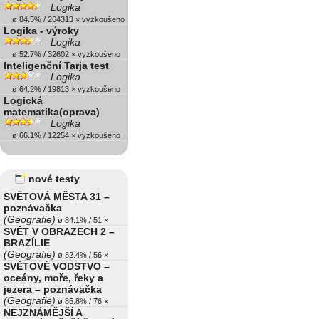
Logika
ø 84.5% / 264313 × vyzkoušeno
Logika - výroky
Logika
ø 52.7% / 32602 × vyzkoušeno
Inteligenční Tarja test
Logika
ø 64.2% / 19813 × vyzkoušeno
Logická
matematika(oprava)
Logika
ø 66.1% / 12254 × vyzkoušeno
nové testy
SVĚTOVÁ MĚSTA 31 –
poznávačka
(Geografie)
ø 84.1% / 51 ×
SVĚT V OBRAZECH 2 –
BRAZÍLIE
(Geografie)
ø 82.4% / 56 ×
SVĚTOVÉ VODSTVO –
oceány, moře, řeky a
jezera – poznávačka
(Geografie)
ø 85.8% / 76 ×
NEJZNÁMĚJŠÍ A