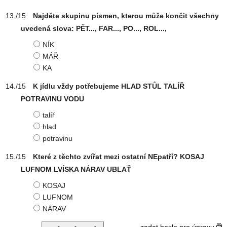
Najděte skupinu písmen, kterou může končit všechny
uvedená slova: PĚT..., FAR..., PO..., ROL...,
NÍK
MÁŘ
KA
K jídlu vždy potřebujeme HLAD STŮL TALÍŘ
POTRAVINU VODU
talíř
hlad
potravinu
Které z těchto zvířat mezi ostatní NEpatří? KOSAJ
LUFNOM LVÍSKA NÁRAV UBLAŤ
KOSAJ
LUFNOM
NÁRAV