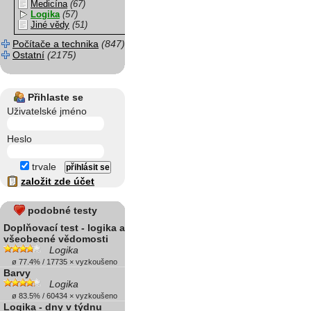
Medicína
(67)
Logika
(57)
Jiné vědy
(51)
Počítače a technika
(847)
Ostatní
(2175)
Přihlaste se
Uživatelské jméno
Heslo
trvale
založit zde účet
podobné testy
Doplňovací test - logika a
všeobecné vědomosti
Logika
ø 77.4% / 17735 × vyzkoušeno
Barvy
Logika
ø 83.5% / 60434 × vyzkoušeno
Logika - dny v týdnu