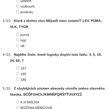
uklidnit
vzdbouřit
protestu
Které z těchto slov NEpatří mezi ostatní? LEV, PUMA,
VLK, TYGR
puma
tygr
vlk
Najděte číslo, které logicky doplní tuto řadu: 3, 5, 10,
24, 65, ?
187
185
180
Z chybějících písmen abecedy utvořte jméno slavného
literáta. BČĎFGHChJKMNŇPQŘŠTŤUVXYZŽ
K.H.MÁCHA
BOŽENA NĚMCOVÁ