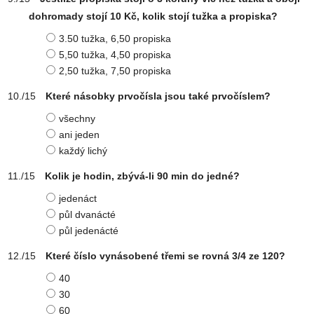
dohromady stojí 10 Kč, kolik stojí tužka a propiska?
3.50 tužka, 6,50 propiska
5,50 tužka, 4,50 propiska
2,50 tužka, 7,50 propiska
Které násobky prvočísla jsou také prvočíslem?
všechny
ani jeden
každý lichý
Kolik je hodin, zbývá-li 90 min do jedné?
jedenáct
půl dvanácté
půl jedenácté
Které číslo vynásobené třemi se rovná 3/4 ze 120?
40
30
60