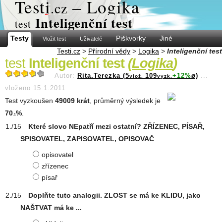
Test
i
– Logika
.cz
Inteligenční test
test
Testy
Piškvorky
Jiné
Vložit test
Uživatelé
Testi.cz
>
Přírodní vědy
>
Logika
>
Inteligenční test
test
Inteligenční test
(
Logika
)
Autor:
Rita.Terezka (5
109
+12%
ø)
...
vlož.
vyzk.
vloženo 15.1.2011
Test vyzkoušen
49009 krát
, průměrný výsledek je
70
%
.
.1
Které slovo NEpatří mezi ostatní? ZŘÍZENEC, PÍSAŘ,
SPISOVATEL, ZAPISOVATEL, OPISOVAČ
opisovatel
zřízenec
písař
Doplňte tuto analogii. ZLOST se má ke KLIDU, jako
NAŠTVAT má ke ...