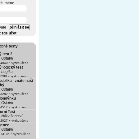
ké jméno
vale
t zde účet
obné testy
 test 2
Ostatní
4040 × vyzkoušeno
 logický test
Logika
208 × vyzkoušeno
blika - znáte naši
hký
Ostatní
3282 × vyzkoušeno
Blondýnku
Ostatní
4517 × vyzkoušeno
erní Test
Náboženství
2027 × vyzkoušeno
igence
Ostatní
13105 × vyzkoušeno