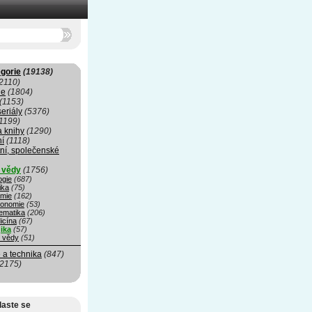
gorie
(19138)
2110)
ie
(1804)
(1153)
seriály
(5376)
1199)
a knihy
(1290)
ní
(1118)
ní, společenské
í vědy
(1756)
ogie
(687)
ika
(75)
mie
(162)
ronomie
(53)
ematika
(206)
icína
(67)
ika
(57)
é vědy
(51)
 a technika
(847)
(2175)
laste se