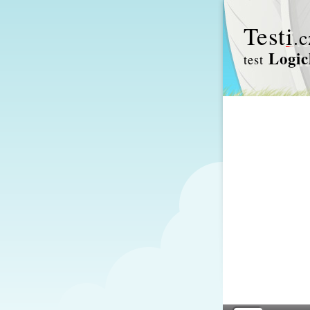
Test
i
.c
Logic
test