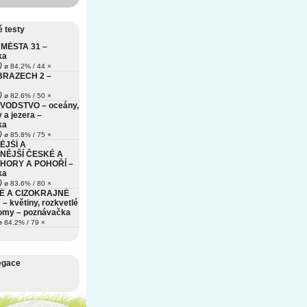
 testy
MĚSTA 31 –
ka
)
ø 84.2% / 44 ×
BRAZECH 2 –
)
ø 82.6% / 50 ×
VODSTVO – oceány,
 a jezera –
ka
)
ø 85.8% / 75 ×
ĚJŠÍ A
NĚJŠÍ ČESKÉ A
HORY A POHOŘÍ –
ka
)
ø 83.6% / 80 ×
É A CIZOKRAJNÉ
– květiny, rozkvetlé
romy – poznávačka
 84.2% / 79 ×
egace