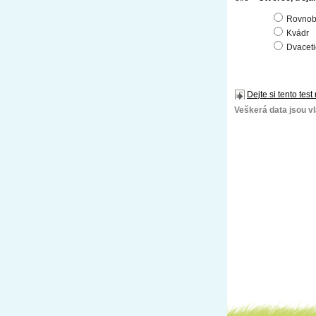
Rovnob
Kvádr
Dvaceti
Dejte si tento test
Veškerá data jsou vla