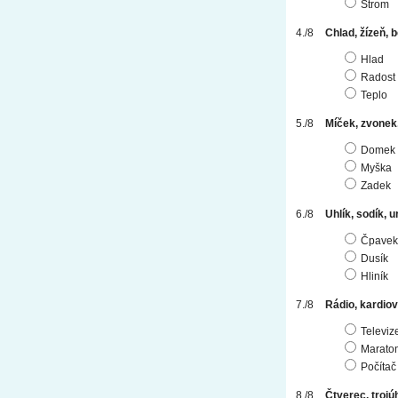
Strom
Chlad, žízeň, b
Hlad
Radost
Teplo
Míček, zvonek,
Domek
Myška
Zadek
Uhlík, sodík, ur
Čpavek
Dusík
Hliník
Rádio, kardiov
Televiz
Marato
Počítač
Čtverec, trojúh