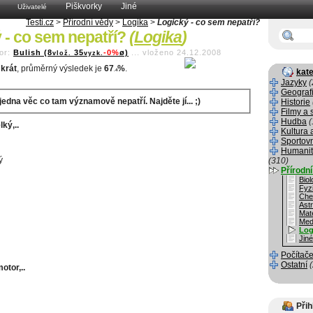
Piškvorky
Jiné
Uživatelé
Testi.cz
>
Přírodní vědy
>
Logika
>
Logický - co sem nepatří?
 - co sem nepatří?
(
Logika
)
or:
Bulish (8
35
-0%
ø)
...
vloženo 24.12.2008
vlož.
vyzk.
krát
, průměrný výsledek je
67
%
.
kate
.4
Jazyky
(
Geograf
jedna věc co tam významově nepatří. Najděte jí... ;)
Historie
Filmy a 
Hudba
(
lký,..
Kultura 
Sportov
Humanit
ý
(310)
Přírodn
Biol
Fyz
Che
Ast
Mat
Med
Log
Jin
Počítače
Ostatní
motor,..
Přih