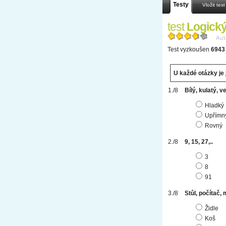
Testy
Vložit test
test
Logický
Aut
Test vyzkoušen
6943 
U každé otázky je 
Bílý, kulatý, ve
Hladký
Upřímn
Rovný
9, 15, 27,..
3
8
91
Stůl, počítač, 
Židle
Koš