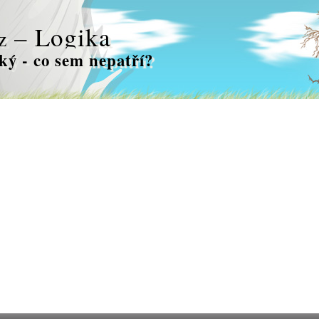
– Logika
z
ký - co sem nepatří?