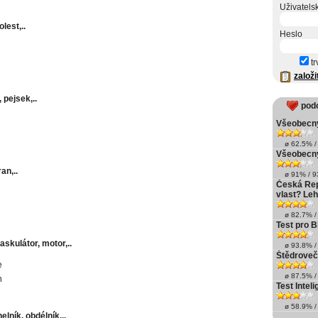
Uživatels
olest,..
Heslo
tr
založi
 pejsek,..
pod
Všeobecný
ø 62.5% / 
Všeobecný
an,..
ø 91% / 93
Česká Repu
vlast? Le
ø 82.7% / 
Test pro 
askulátor, motor,..
ø 93.8% / 
Štědroveč
e
ø 87.5% / 
n
Test Intel
ø 58.9% / 
elník, obdélník,..