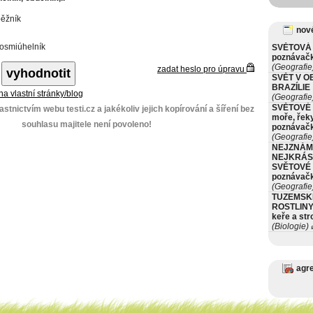
ěžník
nové
osmiúhelník
SVĚTOVÁ 
poznávač
(Geografie
zadat heslo pro úpravu
SVĚT V O
BRAZÍLIE
 na vlastní stránky/blog
(Geografie
SVĚTOVÉ 
stnictvím webu testi.cz a jakékoliv jejich kopírování a šíření bez
moře, řeky
souhlasu majitele není povoleno!
poznávač
(Geografie
NEJZNÁM
NEJKRÁS
SVĚTOVÉ 
poznávač
(Geografie
TUZEMSK
ROSTLINY 
keře a st
(Biologie)
ø
agr