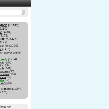
gorie
(19138)
2110)
ie
(1804)
(1153)
seriály
(5376)
1199)
a knihy
(1290)
ní
(1118)
ní, společenské
í vědy
(1756)
ogie
(687)
ika
(75)
mie
(162)
ronomie
(53)
ematika
(206)
icína
(67)
ika
(57)
é vědy
(51)
 a technika
(847)
(2175)
laste se