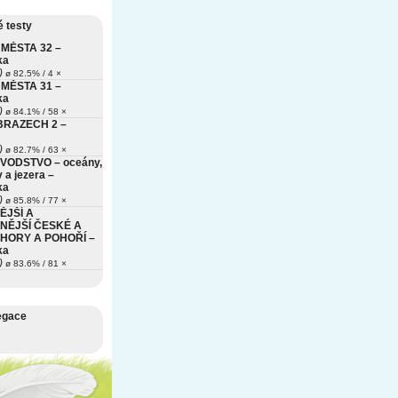
 testy
MĚSTA 32 –
ka
)
ø 82.5% / 4 ×
MĚSTA 31 –
ka
)
ø 84.1% / 58 ×
BRAZECH 2 –
)
ø 82.7% / 63 ×
VODSTVO – oceány,
 a jezera –
ka
)
ø 85.8% / 77 ×
ĚJŠÍ A
NĚJŠÍ ČESKÉ A
HORY A POHOŘÍ –
ka
)
ø 83.6% / 81 ×
egace