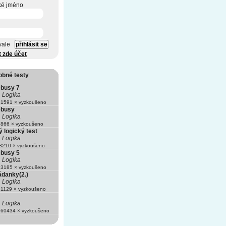
ké jméno
vale
t zde účet
obné testy
ébusy 7
Logika
1591 × vyzkoušeno
ébusy
Logika
866 × vyzkoušeno
 logický test
Logika
210 × vyzkoušeno
ébusy 5
Logika
3185 × vyzkoušeno
ádanky(2.)
Logika
1129 × vyzkoušeno
Logika
60434 × vyzkoušeno