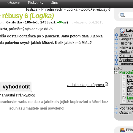
Piškvorky
Jiné
Uživatelé
Testi.cz
>
Přírodní vědy
>
Logika
>
Logické rébusy 6
 rébusy 6
(
Logika
)
or:
Katilutka (185
2435
+9%
ø)
...
vloženo 5.4.2013
vlož.
vyzk.
krát
, průměrný výsledek je
88
%
.
kate
.7
Jazyky
(
íša dostali od tatínka po 5 jablkách. Jana potom dala 3 jablka
Geograf
la polovinu svých jablek Míšovi. Kolik jablek má Míša?
Historie
Filmy a 
Hudba
(
Kultura 
Sportov
Humanit
(310)
Přírodn
Biol
Fyz
Che
zadat heslo pro úpravu
Ast
Mat
Med
 na vlastní stránky/blog
Log
Jin
stnictvím webu testi.cz a jakékoliv jejich kopírování a šíření bez
souhlasu majitele není povoleno!
Počítače
Ostatní
Přih