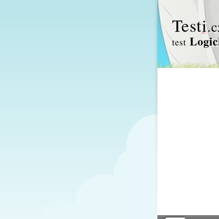
Test
i
.c
Logic
test