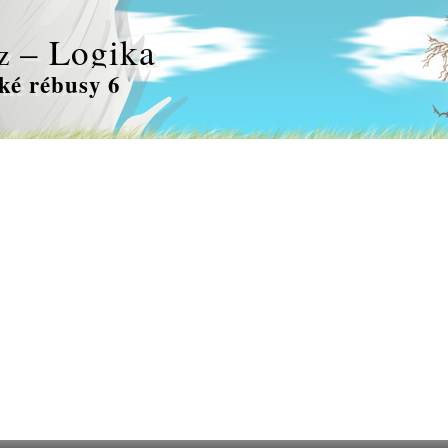
– Logika
z
ké rébusy 6