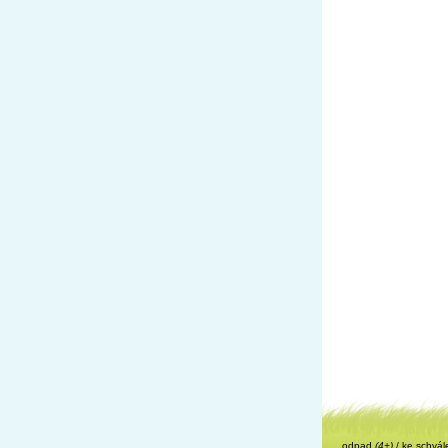
odpad
(4+)
/
ke schvál