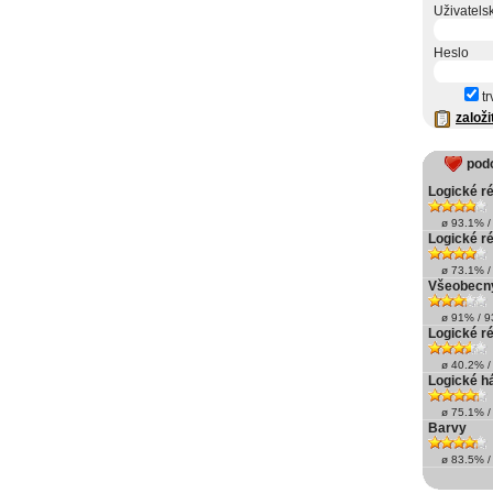
Uživatels
Heslo
tr
založi
pod
Logické r
ø 93.1% / 
Logické r
ø 73.1% / 
Všeobecný
ø 91% / 93
Logické r
ø 40.2% / 
Logické h
ø 75.1% / 
Barvy
ø 83.5% / 