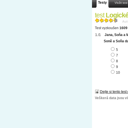
Testy
Vložit test
test
Logické
Aut
Test vyzkoušen
1609 
Jana, Soňa a M
Soně a Soňa da
5
7
8
9
10
Dejte si tento test
Veškerá data jsou vla