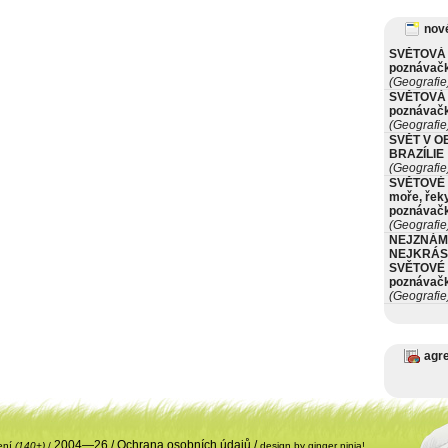
nové
SVĚTOVÁ 
poznávač
(Geografie
SVĚTOVÁ 
poznávač
(Geografie
SVĚT V O
BRAZÍLIE
(Geografie
SVĚTOVÉ 
moře, řeky
poznávač
(Geografie
NEJZNÁM
NEJKRÁS
SVĚTOVÉ 
poznávač
(Geografie
agr
2004—26 /
Ochrana osobních údajů
/
ení
(140+)
/
design by ginger ninja!