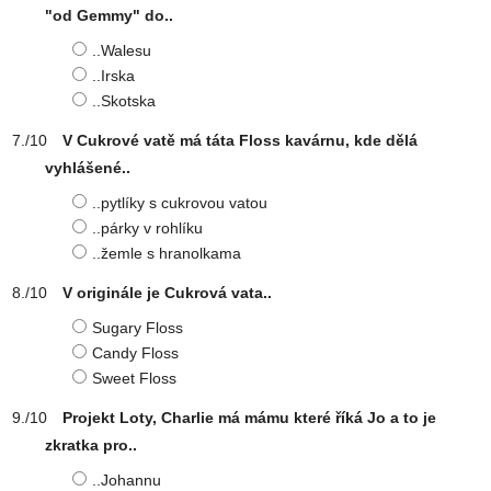
"od Gemmy" do..
..Walesu
..Irska
..Skotska
V Cukrové vatě má táta Floss kavárnu, kde dělá
vyhlášené..
..pytlíky s cukrovou vatou
..párky v rohlíku
..žemle s hranolkama
V originále je Cukrová vata..
Sugary Floss
Candy Floss
Sweet Floss
Projekt Loty, Charlie má mámu které říká Jo a to je
zkratka pro..
..Johannu