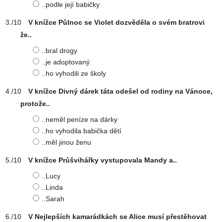
..podle její babičky
V knížce Půlnoc se Violet dozvěděla o svém bratrovi
že..
..bral drogy
..je adoptovaný
..ho vyhodili ze školy
V knížce Divný dárek táta odešel od rodiny na Vánoce,
protože..
..neměl peníze na dárky
..ho vyhodila babička dětí
..měl jinou ženu
V knížce Průšvihářky vystupovala Mandy a..
..Lucy
..Linda
..Sarah
V Nejlepších kamarádkách se Alice musí přestěhovat