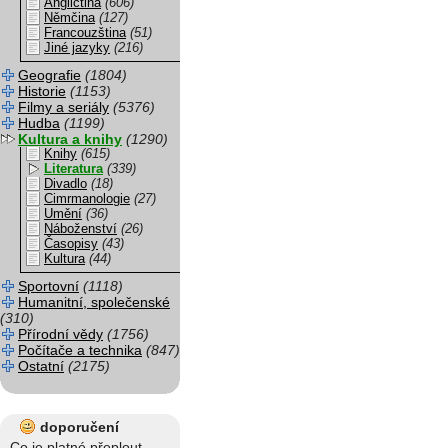
Angličtina
(606)
Němčina
(127)
Francouzština
(51)
Jiné jazyky
(216)
Geografie
(1804)
Historie
(1153)
Filmy a seriály
(5376)
Hudba
(1199)
Kultura a knihy
(1290)
Knihy
(615)
Literatura
(339)
Divadlo
(18)
Cimrmanologie
(27)
Umění
(36)
Náboženství
(26)
Časopisy
(43)
Kultura
(44)
Sportovní
(1118)
Humanitní, společenské
(310)
Přírodní vědy
(1756)
Počítače a technika
(847)
Ostatní
(2175)
doporučení
Co je platné přeplout