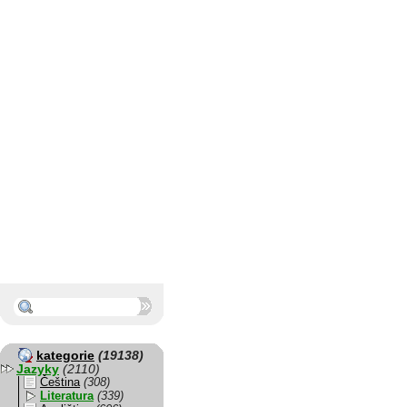
kategorie
(19138)
Jazyky
(2110)
Čeština
(308)
Literatura
(339)