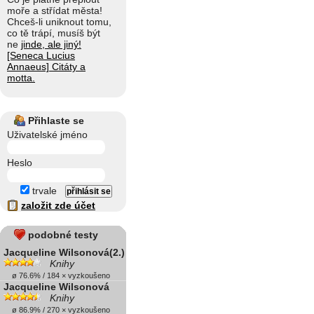
moře a střídat města!
Chceš-li uniknout tomu,
co tě trápí, musíš být
ne
jinde, ale jiný!
[Seneca Lucius
Annaeus] Citáty a
motta.
Přihlaste se
Uživatelské jméno
Heslo
trvale
založit zde účet
podobné testy
Jacqueline Wilsonová(2.)
Knihy
ø 76.6% / 184 × vyzkoušeno
Jacqueline Wilsonová
Knihy
ø 86.9% / 270 × vyzkoušeno