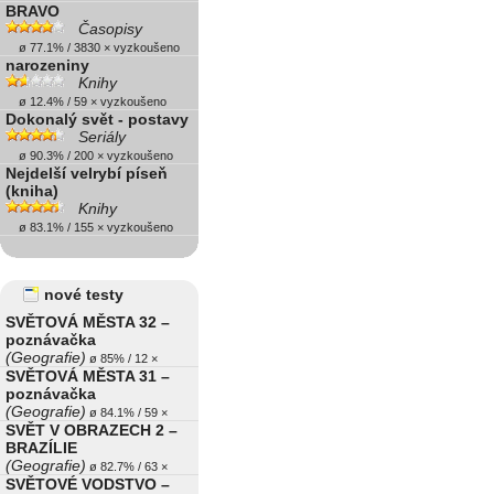
BRAVO
Časopisy
ø 77.1% / 3830 × vyzkoušeno
narozeniny
Knihy
ø 12.4% / 59 × vyzkoušeno
Dokonalý svět - postavy
Seriály
ø 90.3% / 200 × vyzkoušeno
Nejdelší velrybí píseň
(kniha)
Knihy
ø 83.1% / 155 × vyzkoušeno
nové testy
SVĚTOVÁ MĚSTA 32 –
poznávačka
(Geografie)
ø 85% / 12 ×
SVĚTOVÁ MĚSTA 31 –
poznávačka
(Geografie)
ø 84.1% / 59 ×
SVĚT V OBRAZECH 2 –
BRAZÍLIE
(Geografie)
ø 82.7% / 63 ×
SVĚTOVÉ VODSTVO –