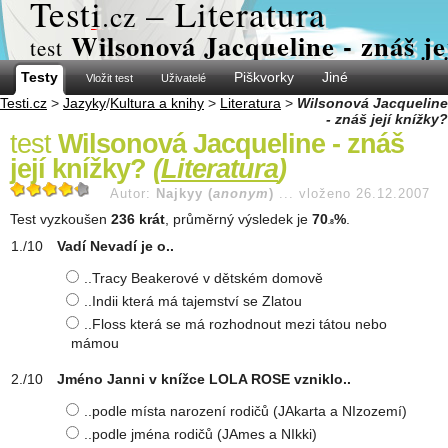
Test
i
– Literatura
.cz
Wilsonová Jacqueline - znáš je
test
Testy
Piškvorky
Jiné
Vložit test
Uživatelé
Testi.cz
>
Jazyky
/
Kultura a knihy
>
Literatura
>
Wilsonová Jacqueline
- znáš její knížky?
test
Wilsonová Jacqueline - znáš
její knížky?
(
Literatura
)
Autor:
Najkyy (
anonym
)
...
vloženo 26.12.2007
Test vyzkoušen
236 krát
, průměrný výsledek je
70
%
.
.8
Vadí Nevadí je o..
..Tracy Beakerové v dětském domově
..Indii která má tajemství se Zlatou
..Floss která se má rozhodnout mezi tátou nebo
mámou
Jméno Janni v knížce LOLA ROSE vzniklo..
..podle místa narození rodičů (JAkarta a NIzozemí)
..podle jména rodičů (JAmes a NIkki)