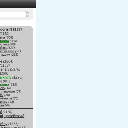
gorie
(19138)
(2110)
tina
(308)
eratura
(339)
ičtina
(606)
čina
(127)
ncouzština
(51)
 jazyky
(216)
ie
(1804)
(1153)
seriály
(5376)
1199)
a knihy
(1290)
hy
(615)
eratura
(339)
adlo
(18)
rmanologie
(27)
ní
(36)
oženství
(26)
opisy
(43)
ura
(44)
ní
(1118)
ní, společenské
 vědy
(1756)