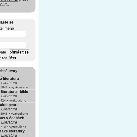
 a technika
(847)
(2175)
laste se
ké jméno
vale
t zde účet
obné testy
 literatura
Literatura
1848 × vyzkoušeno
literatura - bible
Literatura
424 × vyzkoušeno
hakespeare
Literatura
3048 × vyzkoušeno
us v čechách
Literatura
770 × vyzkoušeno
ské literatury
Literatura