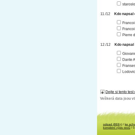
starosl
Kdo napsal 
Francoi
Francoi
Pierre 
Kdo napsa
Giovann
Dante A
Franses
Lodovic
Dejte si tento test
Veškerá data jsou vla
odpad
(869+)
/
ke sch
kompletní výpis testů
/ 0