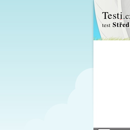
Test
i
.c
Střed
test