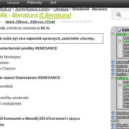
Piškvorky
Jiné
Uživatelé
Testi.cz
>
Jazyky
/
Kultura a knihy
>
Literatura
>
Středověk - literatura
k - literatura
(
Literatura
)
or:
jweis (20
210
+6%
ø)
...
vloženo 20.5.2014
vlož.
vyzk.
rát
, průměrný výsledek je
60
%
.
kate
.2
Jazyky
Češ
k může být více odpovědí správných, zaškrtněte všechny.
Lit
Angl
Canterburské povídky RENESANCE
Něm
Fra
Jiné
de Montaigne
Geograf
peare
Historie
y Chaucer
Filmy a 
Hudba
(
ie napsal Shakespeare RENESANCE
Kultura 
Kni
Lit
benátský
Div
Cim
Umě
paničky windorské
Náb
Čas
i svatojánské
Kult
Sportov
Humanit
šli Konstantin a Metoděj šířit křesťanství v jazyce
(310)
kém
Přírodní