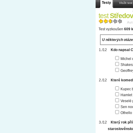
Testy
Vložit test
test
Středově
Aut
Test vyzkoušen
609 k
U některých otáze
Kdo napsal 
Michel 
Shakes
Geoffre
Které komed
Kupec 
Hamlet
Veselé 
Sen noc
Othello
Který rok při
staroslověns