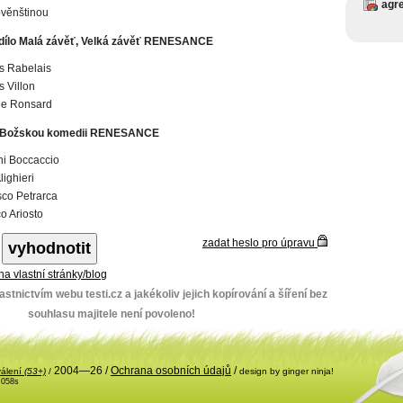
agr
ověnštinou
dílo Malá závěť, Velká závěť RENESANCE
s Rabelais
s Villon
de Ronsard
l Božskou komedii RENESANCE
i Boccaccio
lighieri
co Petrarca
o Ariosto
zadat heslo pro úpravu
 na vlastní stránky/blog
stnictvím webu testi.cz a jakékoliv jejich kopírování a šíření bez
souhlasu majitele není povoleno!
2004—26 /
Ochrana osobních údajů
/
válení
(53+)
/
design by ginger ninja!
.058s