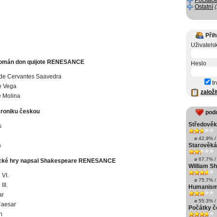
Počítače
Ostatní
Přih
Uživatels
román don quijote RENESANCE
Heslo
 de Cervantes Saavedra
tr
e Vega
založi
e Molina
Kroniku českou
pod
Středověká
s
ø 42.9% / 
s
Starověká 
ø 67.7% / 
rické hry napsal Shakespeare RENESANCE
William S
 VI.
ø 75.7% / 
III.
Humanism
ar
ø 55.3% / 
Caesar
Počátky če
h