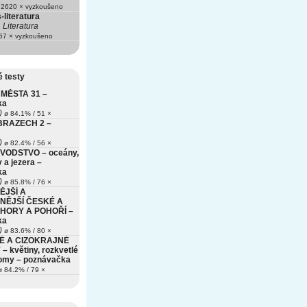
2620 × vyzkoušeno
literatura
Literatura
7 × vyzkoušeno
 testy
MĚSTA 31 –
ka
)
ø 84.1% / 51 ×
BRAZECH 2 –
)
ø 82.4% / 56 ×
VODSTVO – oceány,
 a jezera –
ka
)
ø 85.8% / 76 ×
ĚJŠÍ A
NĚJŠÍ ČESKÉ A
HORY A POHOŘÍ –
ka
)
ø 83.6% / 80 ×
É A CIZOKRAJNÉ
– květiny, rozkvetlé
romy – poznávačka
 84.2% / 79 ×