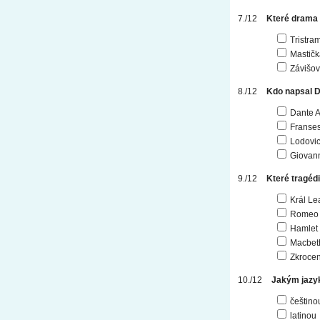
Které drama 
Tristra
Mastičk
Závišov
Kdo napsal
Dante A
Franses
Lodovic
Giovann
Které tragé
Král Le
Romeo 
Hamlet
Macbet
Zkrocen
Jakým jazy
češtino
latinou