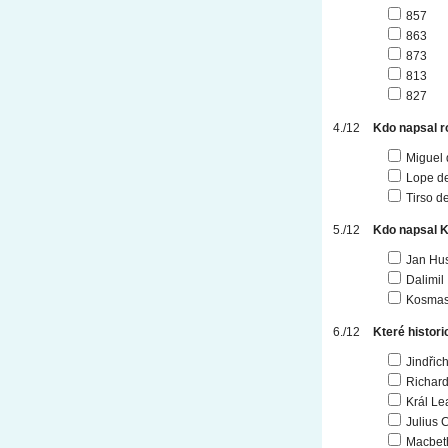
857
863
873
813
827
Kdo napsal 
Miguel
Lope d
Tirso d
Kdo napsal 
Jan Hu
Dalimil
Kosma
Které histo
Jindřich
Richard 
Král Le
Julius 
Macbet