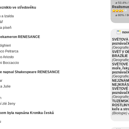
ø 53.4% / 
Realismus-
vzniklo ve středověku
ø 80% / 86
m a Izalda
ář
a píseň
nové
 Dekameron RENESANCE
SVĚTOVÁ 
poznávač
lighieri
(Geografie
co Petrarca
SVĚT V O
BRAZÍLIE
o Ariosto
(Geografie
i Boccaccio
SVĚTOVÉ 
moře, řeky
die napsal Shakespeare RENESANCE
poznávač
(Geografie
ar
NEJZNÁM
NEJKRÁS
a Julie
SVĚTOVÉ 
poznávač
(Geografie
h
TUZEMSK
í zlé ženy
ROSTLINY 
keře a st
kem byla napsána Kronika česká
(Biologie)
ø
u