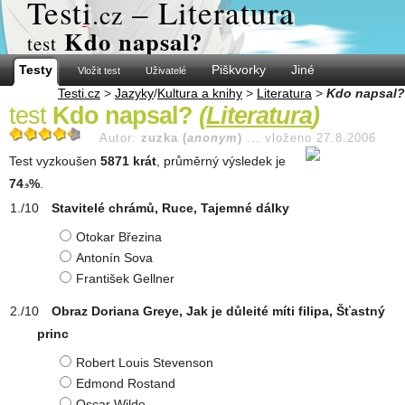
Test
i
– Literatura
.cz
Kdo napsal?
test
Testy
Piškvorky
Jiné
Vložit test
Uživatelé
Testi.cz
>
Jazyky
/
Kultura a knihy
>
Literatura
>
Kdo napsal?
test
Kdo napsal?
(
Literatura
)
Autor:
zuzka (
anonym
)
...
vloženo 27.8.2006
Test vyzkoušen
5871 krát
, průměrný výsledek je
74
%
.
.9
Stavitelé chrámů, Ruce, Tajemné dálky
Otokar Březina
Antonín Sova
František Gellner
Obraz Doriana Greye, Jak je důleité míti filipa, Šťastný
princ
Robert Louis Stevenson
Edmond Rostand
Oscar Wilde