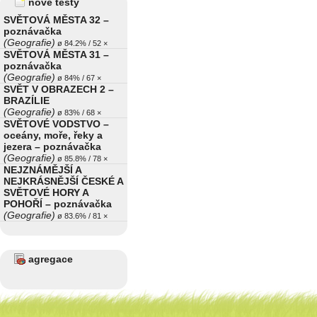
nové testy
SVĚTOVÁ MĚSTA 32 –
poznávačka
(Geografie)
ø 84.2% / 52 ×
SVĚTOVÁ MĚSTA 31 –
poznávačka
(Geografie)
ø 84% / 67 ×
SVĚT V OBRAZECH 2 –
BRAZÍLIE
(Geografie)
ø 83% / 68 ×
SVĚTOVÉ VODSTVO –
oceány, moře, řeky a
jezera – poznávačka
(Geografie)
ø 85.8% / 78 ×
NEJZNÁMĚJŠÍ A
NEJKRÁSNĚJŠÍ ČESKÉ A
SVĚTOVÉ HORY A
POHOŘÍ – poznávačka
(Geografie)
ø 83.6% / 81 ×
agregace