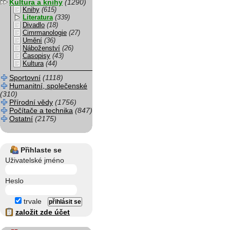
Kultura a knihy
(1290)
Knihy
(615)
Literatura
(339)
Divadlo
(18)
Cimrmanologie
(27)
Umění
(36)
Náboženství
(26)
Časopisy
(43)
Kultura
(44)
Sportovní
(1118)
Humanitní, společenské
(310)
Přírodní vědy
(1756)
Počítače a technika
(847)
Ostatní
(2175)
Přihlaste se
Uživatelské jméno
Heslo
trvale
založit zde účet