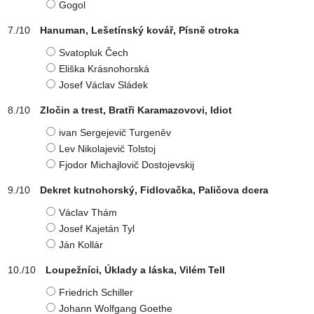
Gogol
Hanuman, Lešetínský kovář, Písně otroka
Svatopluk Čech
Eliška Krásnohorská
Josef Václav Sládek
Zločin a trest, Bratři Karamazovovi, Idiot
ivan Sergejevič Turgeněv
Lev Nikolajevič Tolstoj
Fjodor Michajlovič Dostojevskij
Dekret kutnohorský, Fidlovačka, Paličova dcera
Václav Thám
Josef Kajetán Tyl
Ján Kollár
Loupežníci, Úklady a láska, Vilém Tell
Friedrich Schiller
Johann Wolfgang Goethe