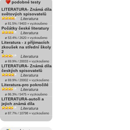
podobné testy
LITERATURA- Známá díla
světových spisovatelů
Literatura
ø 81.5% / 9403 × vyzkoušeno
Počátky české literatury
Literatura
ø 53.4% / 2620 × vyzkoušeno
Literatura - z příjimacích
zkoušek na střední školy
2
Literatura
ø 69.9% / 20033 × vyzkoušeno
LITERATURA- Známá díla
českých spisovatelů
Literatura
ø 69.9% / 20002 × vyzkoušeno
Literatura-pro pokročilé
Literatura
ø 86.3% / 5475 × vyzkoušeno
LITERATURA-autoři a
jejich známá díla
Literatura
ø 87.7% / 10798 × vyzkoušeno