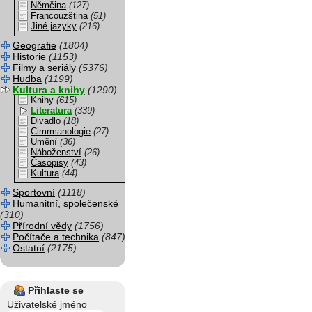
Němčina
(127)
Francouzština
(51)
Jiné jazyky
(216)
Geografie
(1804)
Historie
(1153)
Filmy a seriály
(5376)
Hudba
(1199)
Kultura a knihy
(1290)
Knihy
(615)
Literatura
(339)
Divadlo
(18)
Cimrmanologie
(27)
Umění
(36)
Náboženství
(26)
Časopisy
(43)
Kultura
(44)
Sportovní
(1118)
Humanitní, společenské
(310)
Přírodní vědy
(1756)
Počítače a technika
(847)
Ostatní
(2175)
Přihlaste se
Uživatelské jméno