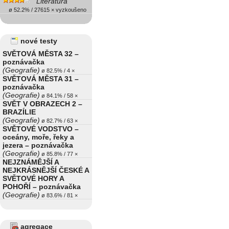
Literatura
ø 52.2% / 27615 × vyzkoušeno
nové testy
SVĚTOVÁ MĚSTA 32 –
poznávačka
(Geografie)
ø 82.5% / 4 ×
SVĚTOVÁ MĚSTA 31 –
poznávačka
(Geografie)
ø 84.1% / 58 ×
SVĚT V OBRAZECH 2 –
BRAZÍLIE
(Geografie)
ø 82.7% / 63 ×
SVĚTOVÉ VODSTVO –
oceány, moře, řeky a
jezera – poznávačka
(Geografie)
ø 85.8% / 77 ×
NEJZNÁMĚJŠÍ A
NEJKRÁSNĚJŠÍ ČESKÉ A
SVĚTOVÉ HORY A
POHOŘÍ – poznávačka
(Geografie)
ø 83.6% / 81 ×
agregace