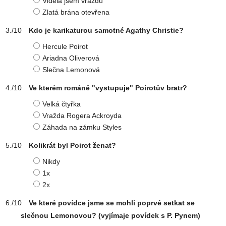
Viděla jsem vraždu
Zlatá brána otevřena
Kdo je karikaturou samotné Agathy Christie?
Hercule Poirot
Ariadna Oliverová
Slečna Lemonová
Ve kterém románě "vystupuje" Poirotův bratr?
Velká čtyřka
Vražda Rogera Ackroyda
Záhada na zámku Styles
Kolikrát byl Poirot ženat?
Nikdy
1x
2x
Ve které povídce jsme se mohli poprvé setkat se
slečnou Lemonovou? (vyjímaje povídek s P. Pynem)