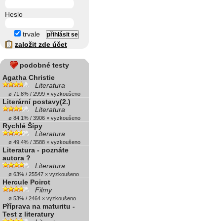
Heslo
trvale
založit zde účet
podobné testy
Agatha Christie
Literatura
ø 71.8% / 2999 × vyzkoušeno
Literární postavy(2.)
Literatura
ø 84.1% / 3906 × vyzkoušeno
Rychlé Šípy
Literatura
ø 49.4% / 3588 × vyzkoušeno
Literatura - poznáte
autora ?
Literatura
ø 63% / 25547 × vyzkoušeno
Hercule Poirot
Filmy
ø 53% / 2464 × vyzkoušeno
Příprava na maturitu -
Test z literatury