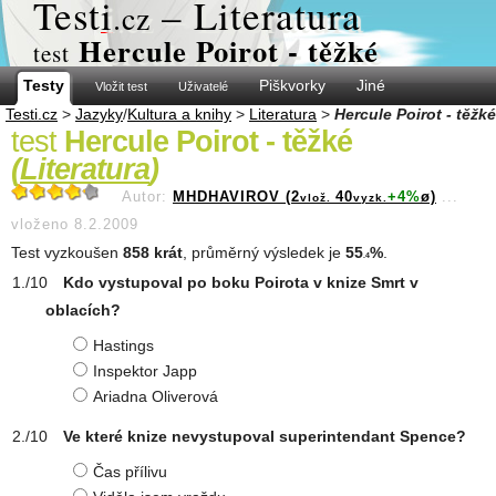
Test
i
– Literatura
.cz
Hercule Poirot - těžké
test
Testy
Piškvorky
Jiné
Vložit test
Uživatelé
Testi.cz
>
Jazyky
/
Kultura a knihy
>
Literatura
>
Hercule Poirot - těžké
test
Hercule Poirot - těžké
(
Literatura
)
Autor:
MHDHAVIROV (2
40
+4%
ø)
...
vlož.
vyzk.
vloženo 8.2.2009
Test vyzkoušen
858 krát
, průměrný výsledek je
55
%
.
.4
Kdo vystupoval po boku Poirota v knize Smrt v
oblacích?
Hastings
Inspektor Japp
Ariadna Oliverová
Ve které knize nevystupoval superintendant Spence?
Čas přílivu