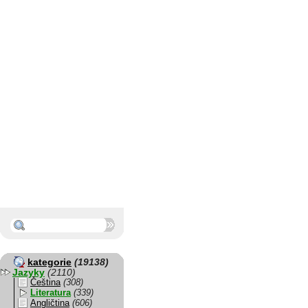
kategorie
(19138)
Jazyky
(2110)
Čeština
(308)
Literatura
(339)
Angličtina
(606)