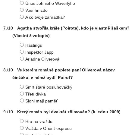
Únos Johnieho Waverlyho
Vosí hnízdo
A co tvoje zahrádka?
Agatha stvořila krále (Poirota), kdo je vlastně šaškem?
(Vlastní životopis)
Hastings
Inspektor Japp
Ariadna Oliverová
Ve kterém románě poplete paní Oliverová název
činžáku, v němž bydlí Poirot?
Smrt staré posluhovačky
Třetí dívka
Sloni mají paměť
Který román byl dvakrát zfilmován? (k lednu 2009)
Hra na vraždu
Vražda v Orient-expresu