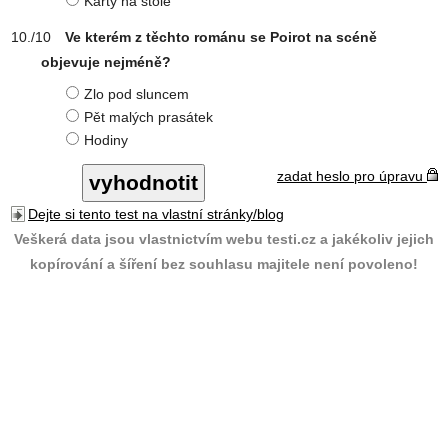
Karty na stole
Ve kterém z těchto románu se Poirot na scéně
objevuje nejméně?
Zlo pod sluncem
Pět malých prasátek
Hodiny
zadat heslo pro úpravu
Dejte si tento test na vlastní stránky/blog
Veškerá data jsou vlastnictvím webu testi.cz a jakékoliv jejich
kopírování a šíření bez souhlasu majitele není povoleno!