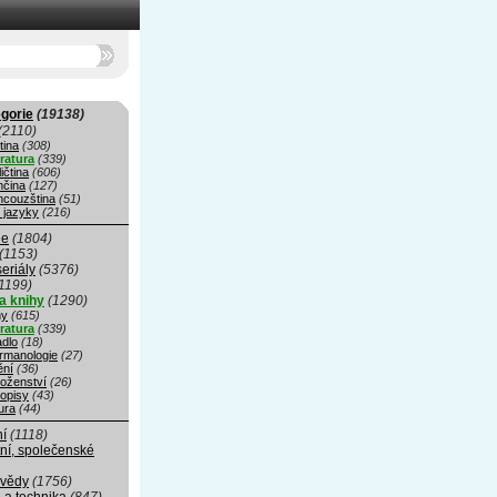
gorie
(19138)
(2110)
tina
(308)
eratura
(339)
ičtina
(606)
čina
(127)
ncouzština
(51)
 jazyky
(216)
ie
(1804)
(1153)
seriály
(5376)
1199)
a knihy
(1290)
hy
(615)
eratura
(339)
adlo
(18)
rmanologie
(27)
ní
(36)
oženství
(26)
opisy
(43)
ura
(44)
ní
(1118)
ní, společenské
 vědy
(1756)