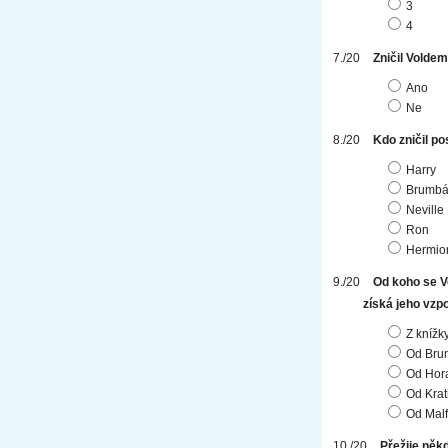
3
4
Zničil Voldem
Ano
Ne
Kdo zničil po
Harry
Brumbá
Neville
Ron
Hermio
Od koho se V
získá jeho vzp
Z knížk
Od Bru
Od Hora
Od Krat
Od Malf
Přežije něk