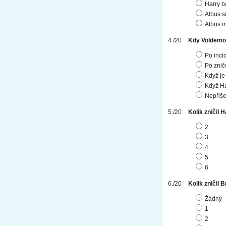
Harry b
Albus s
Albus 
Kdy Voldemort
Po inci
Po znič
Když je
Když Ha
Nepřiše
Kolik zničil 
2
3
4
5
6
Kolik zničil 
Žádný
1
2