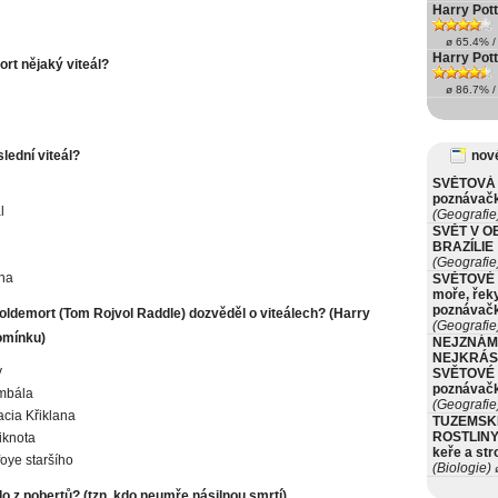
Harry Pott
ø 65.4% / 
Harry Pott
ort nějaký viteál?
ø 86.7% / 
slední viteál?
nové
SVĚTOVÁ 
poznávač
l
(Geografie
SVĚT V O
BRAZÍLIE
(Geografie
na
SVĚTOVÉ 
moře, řeky
poznávač
oldemort (Tom Rojvol Raddle) dozvěděl o viteálech? (Harry
(Geografie
omínku)
NEJZNÁM
NEJKRÁS
y
SVĚTOVÉ 
poznávač
mbála
(Geografie
cia Křiklana
TUZEMSK
ROSTLINY 
iknota
keře a st
oye staršího
(Biologie)
ø
do z pobertů? (tzn. kdo neumře násilnou smrtí)