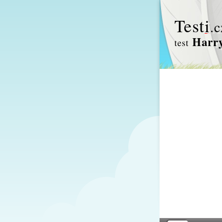
Test
i
.c
Harry
test