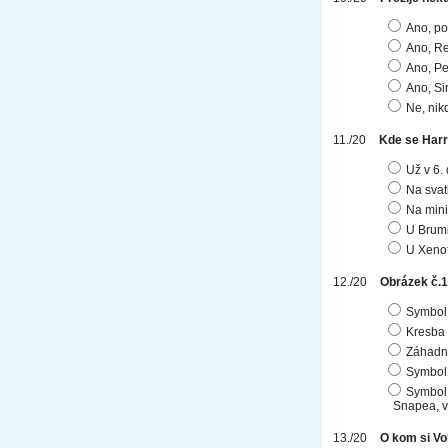
Ano, p
Ano, Re
Ano, Pe
Ano, Si
Ne, nik
Kde se Harr
Už v 6. 
Na svat
Na mini
U Brum
U Xenof
Obrázek č.1
Symbol 
Kresba 
Záhadný
Symbol r
Symbol,
Snapea, v
O kom si Vo