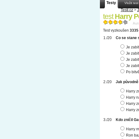
Testy
Vložit test
Testi.cz
>
test
Harry Po
Aut
Test vyzkoušen
3335 
Co se stane 
Je zabi
Je zabi
Je zabi
Je zabi
Po bitv
Jak původně 
Harry z
Harry n
Harry zn
Harry z
Kdo zničil G
Harry 
Ron baz