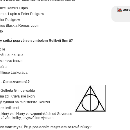
ouze Remus Lupin
agr
mus Lupin a Peter Petigrew
ter Pettigrew
rius Black a Remus Lupin
do
y setká poprvé se symbolem Relikvií Smrti?
díle
bě Fleur a Billa
sterstvu kouzel
bála
illiuse Láskoráda
 - Co to znamená?
Gellerta Grindelwalda
na zdi Kruvalské školy
 symbol na ministerstvu kouzel
elikvií smrti
 který vidí Harry ve vzpomínkách od Severuse
 závěru knihy je vysvětlen význam
ldemort myslí, že je posledním majitelem bezové hůlky?