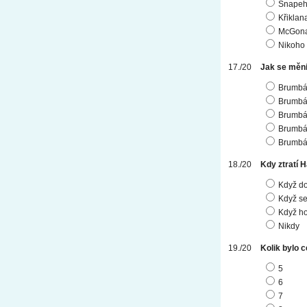
Snape
Křiklan
McGona
Nikoho
Jak se měni
Brumbál
Brumbál
Brumbál
Brumbál
Brumbál
Kdy ztratí 
Když dov
Když se
Když ho
Nikdy
Kolik bylo 
5
6
7