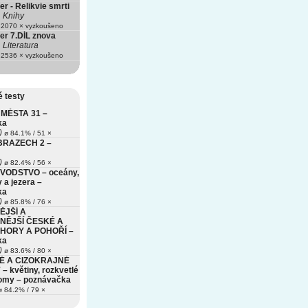
er - Relikvie smrti
Knihy
2070 × vyzkoušeno
er 7.DÍL znova
Literatura
2536 × vyzkoušeno
 testy
MĚSTA 31 –
ka
)
ø 84.1% / 51 ×
BRAZECH 2 –
)
ø 82.4% / 56 ×
VODSTVO – oceány,
 a jezera –
ka
)
ø 85.8% / 76 ×
ĚJŠÍ A
NĚJŠÍ ČESKÉ A
HORY A POHOŘÍ –
ka
)
ø 83.6% / 80 ×
É A CIZOKRAJNÉ
– květiny, rozkvetlé
romy – poznávačka
 84.2% / 79 ×