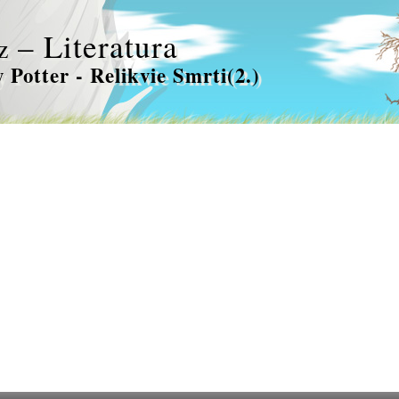
– Literatura
z
 Potter - Relikvie Smrti(2.)