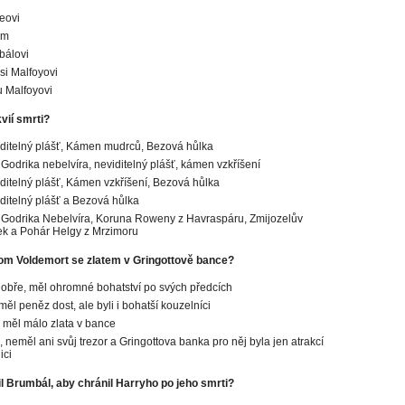
eovi
ym
bálovi
si Malfoyovi
 Malfoyovi
kvií smrti?
iditelný plášť, Kámen mudrců, Bezová hůlka
 Godrika nebelvíra, neviditelný plášť, kámen vzkříšení
iditelný plášť, Kámen vzkříšení, Bezová hůlka
iditelný plášť a Bezová hůlka
 Godrika Nebelvíra, Koruna Roweny z Havraspáru, Zmijozelův
k a Pohár Helgy z Mrzimoru
tom Voldemort se zlatem v Gringottově bance?
dobře, měl ohromné bohatství po svých předcích
měl peněz dost, ale byli i bohatší kouzelníci
 měl málo zlata v bance
, neměl ani svůj trezor a Gringottova banka pro něj byla jen atrakcí
ici
l Brumbál, aby chránil Harryho po jeho smrti?