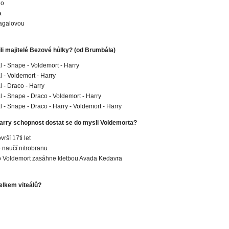
ho
a
galovou
li majitelé Bezové hůlky? (od Brumbála)
 - Snape - Voldemort - Harry
 - Voldemort - Harry
 - Draco - Harry
 - Snape - Draco - Voldemort - Harry
 - Snape - Draco - Harry - Voldemort - Harry
Harry schopnost dostat se do mysli Voldemorta?
rší 17ti let
 naučí nitrobranu
 Voldemort zasáhne kletbou Avada Kedavra
celkem viteálů?