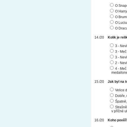
O Snap
O Harr
O Brum
O Luciu
O Dracu
Kolik je reli
3 - Nev
3 - Meč
3 - Nev
2 - Nev
4 - Meč
medailone
Jak byl na 
Velice 
Dobře, 
Špatně,
Strašně
v příčné ul
Koho pověři