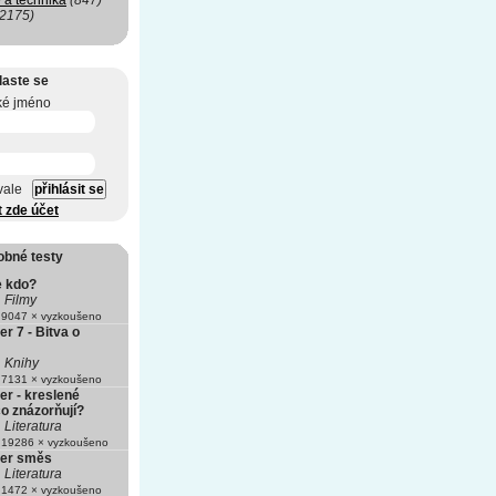
 a technika
(847)
(2175)
laste se
ké jméno
vale
t zde účet
obné testy
e kdo?
Filmy
9047 × vyzkoušeno
er 7 - Bitva o
Knihy
7131 × vyzkoušeno
er - kreslené
o znázorňují?
Literatura
19286 × vyzkoušeno
ter směs
Literatura
1472 × vyzkoušeno