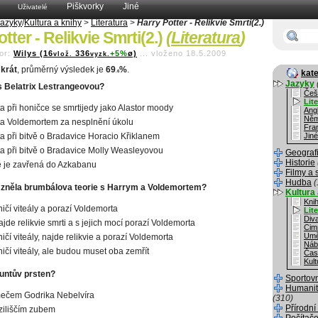
Piškvorky
Jiné
Uživatelé
Jazyky
/
Kultura a knihy
>
Literatura
>
Harry Potter - Relikvie Smrti(2.)
tter - Relikvie Smrti(2.)
(
Literatura
)
or:
Wilys (16
336
+5%
ø)
...
vloženo 18.5.2009
vlož.
vyzk.
krát
, průměrný výsledek je
69
%
.
kate
.6
Jazyky
s Belatrix Lestrangeovou?
Češ
Lit
ta při honičce se smrtijedy jako Alastor moody
Angl
Něm
ta Voldemortem za nesplnění úkolu
Fra
ta při bitvě o Bradavice Horacio Křiklanem
Jiné
ta při bitvě o Bradavice Molly Weasleyovou
Geograf
Historie
ě je zavřená do Azkabanu
Filmy a 
Hudba
(
zněla brumbálova teorie s Harrym a Voldemortem?
Kultura 
Kni
ničí viteály a porazí Voldemorta
Lit
Div
ajde relikvie smrti a s jejich mocí porazí Voldemorta
Cim
Umě
ičí viteály, najde relikvie a porazí Voldemorta
Náb
ničí viteály, ale budou muset oba zemřít
Čas
Kult
auntův prsten?
Sportov
Humanit
mečem Godrika Nebelvíra
(310)
Přírodní
iliščím zubem