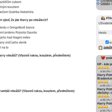
Počítače
aziliščím zubem
Ostatní
ilným kouzlem
mečem Godrika Nebelvíra
Přih
 zjistí, že jde Harry po viteálech?
Uživatels
dentu v Gringottově bance
ení prstenu Rojvola Gaunta
Heslo
 jeho had Nagini mrtev
rry zničí jeho deník
tr
l na to
založi
Harry viteálů? (Vlastní rukou, kouzlem, předmětem)
pod
HP - kdo j
ø 94.4% / 
Harry Pott
Bradavice
ø 69.1% / 
Harry Pott
Brumbál viteálů? (Vlastní rukou, kouzlem, předmětem)
obrázky: c
ø 89.1% / 
Harry Pot
ø 64.7% / 