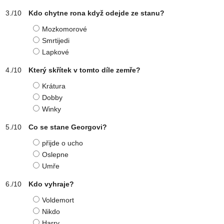
Kdo chytne rona když odejde ze stanu?
Mozkomorové
Smrtijedi
Lapkové
Který skřítek v tomto díle zemře?
Krátura
Dobby
Winky
Co se stane Georgovi?
přijde o ucho
Oslepne
Umře
Kdo vyhraje?
Voldemort
Nikdo
Harry