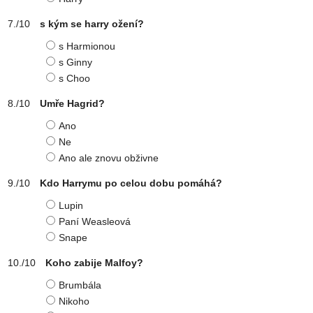
s kým se harry ožení?
s Harmionou
s Ginny
s Choo
Umře Hagrid?
Ano
Ne
Ano ale znovu obživne
Kdo Harrymu po celou dobu pomáhá?
Lupin
Paní Weasleová
Snape
Koho zabije Malfoy?
Brumbála
Nikoho