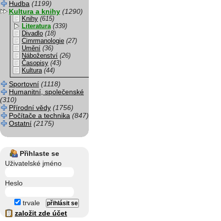
Hudba
(1199)
Kultura a knihy
(1290)
Knihy
(615)
Literatura
(339)
Divadlo
(18)
Cimrmanologie
(27)
Umění
(36)
Náboženství
(26)
Časopisy
(43)
Kultura
(44)
Sportovní
(1118)
Humanitní, společenské
(310)
Přírodní vědy
(1756)
Počítače a technika
(847)
Ostatní
(2175)
Přihlaste se
Uživatelské jméno
Heslo
trvale
založit zde účet