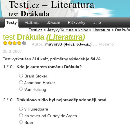
Test
i
– Literatura
.cz
Drákula
test
Testy
Piškvorky
Jiné
Vložit test
Uživatelé
Testi.cz
>
Jazyky
/
Kultura a knihy
>
Literatura
>
Drákula
test
Drákula
(
Literatura
)
Autor:
mavis93 (4
63
)
...
vloženo
vlož.
vyzk.
25.3.2007
Test vyzkoušen
314 krát
, průměrný výsledek je
54
%
.
.2
Kdo je autorem románu Drákula?
Bram Stoker
Jonathan Harker
Van Helsing
Drákulovo sídlo byl nejpravděpodobněji hrad..
v Hunedoaře
na sever od Curtey de Arges
Bran