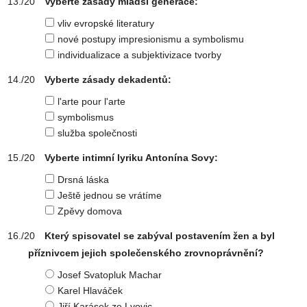
Vyberte zásady mladší generace:
vliv evropské literatury
nové postupy impresionismu a symbolismu
individualizace a subjektivizace tvorby
Vyberte zásady dekadentů:
l'arte pour l'arte
symbolismus
služba společnosti
Vyberte intimní lyriku Antonína Sovy:
Drsná láska
Ještě jednou se vrátíme
Zpěvy domova
Který spisovatel se zabýval postavením žen a byl
příznivcem jejich společenského zrovnoprávnění?
Josef Svatopluk Machar
Karel Hlaváček
Jiří Karásek ze Lvovic