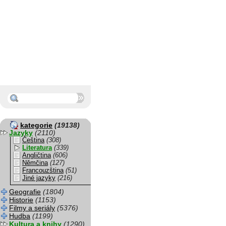
kategorie
(19138)
Jazyky
(2110)
Čeština
(308)
Literatura
(339)
Angličtina
(606)
Němčina
(127)
Francouzština
(51)
Jiné jazyky
(216)
Geografie
(1804)
Historie
(1153)
Filmy a seriály
(5376)
Hudba
(1199)
Kultura a knihy
(1290)