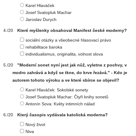
Karel Hlaváček
Josef Svatopluk Machar
Jaroslav Durych
Které myšlenky obsahoval Manifest české moderny?
sociální otázky a všeobecné hlasovací právo
rehabilitace baroka
individualismus, originalita, volnost slova
"Moderní sonet nyní jest jak nůž, vyletne z pochvy, v
modro zahrává a když se tkne, do krve řezává." - Kdo je
autorem tohoto výroku a ve které sbírce se objevil?
Karel Hlaváček: Sokolské sonety
Josef Svatopluk Machar: Čtyři knihy sonetů
Antonín Sova: Květy intimních nálad
Který časopis vydávala katolická moderna?
Nový život
Niva