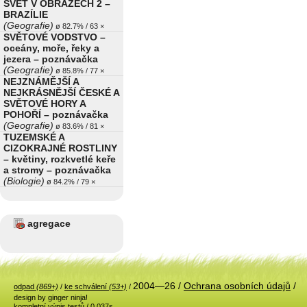
SVĚT V OBRAZECH 2 –
BRAZÍLIE
(Geografie)
ø 82.7% / 63 ×
SVĚTOVÉ VODSTVO –
oceány, moře, řeky a
jezera – poznávačka
(Geografie)
ø 85.8% / 77 ×
NEJZNÁMĚJŠÍ A
NEJKRÁSNĚJŠÍ ČESKÉ A
SVĚTOVÉ HORY A
POHOŘÍ – poznávačka
(Geografie)
ø 83.6% / 81 ×
TUZEMSKÉ A
CIZOKRAJNÉ ROSTLINY
– květiny, rozkvetlé keře
a stromy – poznávačka
(Biologie)
ø 84.2% / 79 ×
agregace
2004—26 /
Ochrana osobních údajů
/
odpad
(869+)
/
ke schválení
(53+)
/
design by ginger ninja!
kompletní výpis testů
/ 0.037s