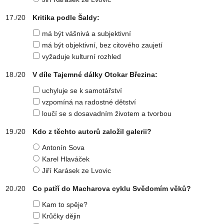
Kritika podle Šaldy:
má být vášnivá a subjektivní
má být objektivní, bez citového zaujetí
vyžaduje kulturní rozhled
V díle Tajemné dálky Otokar Březina:
uchyluje se k samotářství
vzpomíná na radostné dětství
loučí se s dosavadním životem a tvorbou
Kdo z těchto autorů založil galerii?
Antonín Sova
Karel Hlaváček
Jiří Karásek ze Lvovic
Co patří do Macharova cyklu Svědomím věků?
Kam to spěje?
Krůčky dějin