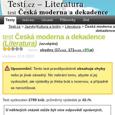
Test
i
– Literatura
.cz
Česká moderna a dekadence
test
Testy
Piškvorky
Jiné
Vložit test
Uživatelé
Testi.cz
>
Jazyky
/
Kultura a knihy
>
Literatura
>
Česká moderna a
dekadence
test
Česká moderna a dekadence
(
Literatura
)
(nezveřejněné)
Autor:
shodny (17
171
+8%
ø)
...
vlož.
vyzk.
vloženo 13.9.2012
Upozornění:
Tento test pravděpodobně
obsahuje chyby
nebo je jinak závadný. Nic nebrání tomu, abyste si jej
vyzkoušeli, ale výsledky je třeba brát s rezervou, a případně
se nerozčilovat.
Test vyzkoušen
2789 krát
, průměrný výsledek je
42
%
.
.5
U některých otázek může být více odpovědí správných,