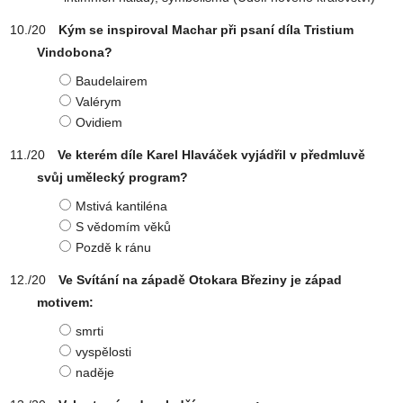
Kým se inspiroval Machar při psaní díla Tristium
Vindobona?
Baudelairem
Valérym
Ovidiem
Ve kterém díle Karel Hlaváček vyjádřil v předmluvě
svůj umělecký program?
Mstivá kantiléna
S vědomím věků
Pozdě k ránu
Ve Svítání na západě Otokara Březiny je západ
motivem:
smrti
vyspělosti
naděje