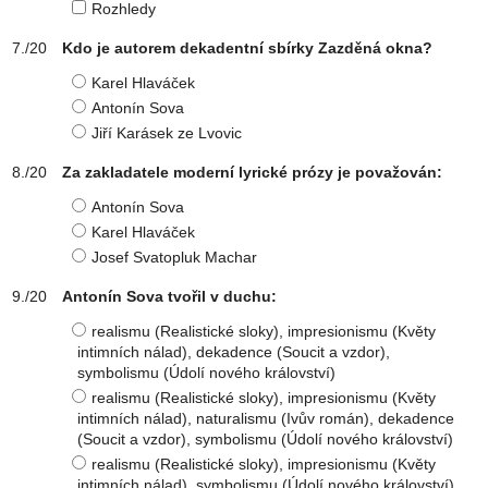
Rozhledy
Kdo je autorem dekadentní sbírky Zazděná okna?
Karel Hlaváček
Antonín Sova
Jiří Karásek ze Lvovic
Za zakladatele moderní lyrické prózy je považován:
Antonín Sova
Karel Hlaváček
Josef Svatopluk Machar
Antonín Sova tvořil v duchu:
realismu (Realistické sloky), impresionismu (Květy
intimních nálad), dekadence (Soucit a vzdor),
symbolismu (Údolí nového království)
realismu (Realistické sloky), impresionismu (Květy
intimních nálad), naturalismu (Ivův román), dekadence
(Soucit a vzdor), symbolismu (Údolí nového království)
realismu (Realistické sloky), impresionismu (Květy
intimních nálad), symbolismu (Údolí nového království)