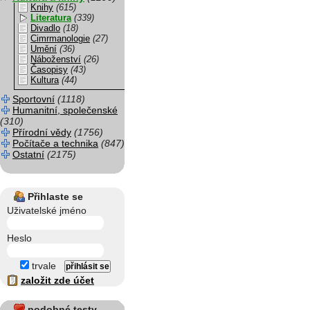
Knihy
(615)
Literatura
(339)
Divadlo
(18)
Cimrmanologie
(27)
Umění
(36)
Náboženství
(26)
Časopisy
(43)
Kultura
(44)
Sportovní
(1118)
Humanitní, společenské
(310)
Přírodní vědy
(1756)
Počítače a technika
(847)
Ostatní
(2175)
Přihlaste se
Uživatelské jméno
Heslo
trvale
založit zde účet
podobné testy