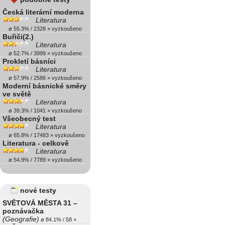
Česká literární moderna
Literatura
ø 55.3% / 2328 × vyzkoušeno
Buřiči(2.)
Literatura
ø 52.7% / 3999 × vyzkoušeno
Prokletí básníci
Literatura
ø 57.9% / 2586 × vyzkoušeno
Moderní básnické směry
ve světě
Literatura
ø 39.3% / 1041 × vyzkoušeno
Všeobecný test
Literatura
ø 65.8% / 17483 × vyzkoušeno
Literatura - celkově
Literatura
ø 54.9% / 7789 × vyzkoušeno
nové testy
SVĚTOVÁ MĚSTA 31 –
poznávačka
(Geografie)
ø 84.1% / 58 ×