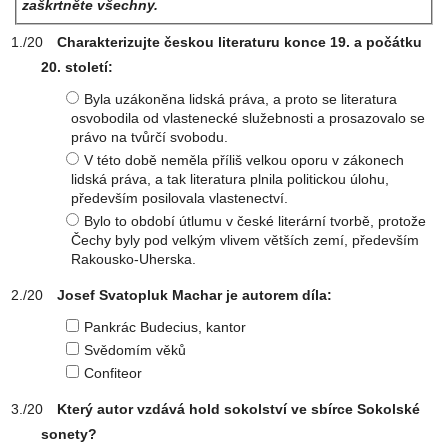
zaškrtněte všechny.
Charakterizujte českou literaturu konce 19. a počátku
20. století:
Byla uzákoněna lidská práva, a proto se literatura
osvobodila od vlastenecké služebnosti a prosazovalo se
právo na tvůrčí svobodu.
V této době neměla příliš velkou oporu v zákonech
lidská práva, a tak literatura plnila politickou úlohu,
především posilovala vlastenectví.
Bylo to období útlumu v české literární tvorbě, protože
Čechy byly pod velkým vlivem větších zemí, především
Rakousko-Uherska.
Josef Svatopluk Machar je autorem díla:
Pankrác Budecius, kantor
Svědomím věků
Confiteor
Který autor vzdává hold sokolství ve sbírce Sokolské
sonety?