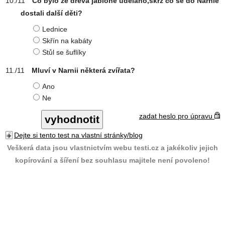
Co bylo ze dřeva jabloně uděláno,skrz co se do Narnie
dostali další děti?
Lednice
Skřín na kabáty
Stůl se šuflíky
Mluví v Narnii některá zvířata?
Ano
Ne
zadat heslo pro úpravu
Dejte si tento test na vlastní stránky/blog
Veškerá data jsou vlastnictvím webu testi.cz a jakékoliv jejich
kopírování a šíření bez souhlasu majitele není povoleno!