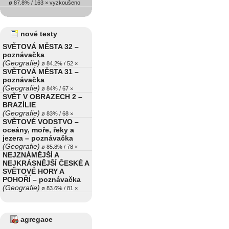
ø 87.8% / 163 × vyzkoušeno
nové testy
SVĚTOVÁ MĚSTA 32 –
poznávačka
(Geografie)
ø 84.2% / 52 ×
SVĚTOVÁ MĚSTA 31 –
poznávačka
(Geografie)
ø 84% / 67 ×
SVĚT V OBRAZECH 2 –
BRAZÍLIE
(Geografie)
ø 83% / 68 ×
SVĚTOVÉ VODSTVO –
oceány, moře, řeky a
jezera – poznávačka
(Geografie)
ø 85.8% / 78 ×
NEJZNÁMĚJŠÍ A
NEJKRÁSNĚJŠÍ ČESKÉ A
SVĚTOVÉ HORY A
POHOŘÍ – poznávačka
(Geografie)
ø 83.6% / 81 ×
agregace