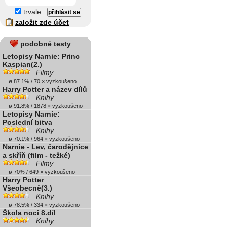
trvale
založit zde účet
podobné testy
Letopisy Narnie: Princ
Kaspian(2.)
Filmy
ø 87.1% / 70 × vyzkoušeno
Harry Potter a název dílů
Knihy
ø 91.8% / 1878 × vyzkoušeno
Letopisy Narnie:
Poslední bitva
Knihy
ø 70.1% / 964 × vyzkoušeno
Narnie - Lev, čarodějnice
a skříň (film - težké)
Filmy
ø 70% / 649 × vyzkoušeno
Harry Potter
Všeobecně(3.)
Knihy
ø 78.5% / 334 × vyzkoušeno
Škola noci 8.díl
Knihy