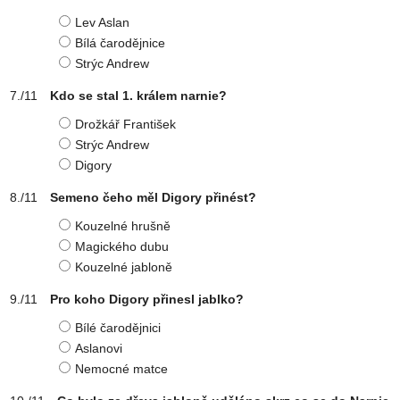
Lev Aslan
Bílá čarodějnice
Strýc Andrew
Kdo se stal 1. králem narnie?
Drožkář František
Strýc Andrew
Digory
Semeno čeho měl Digory přinést?
Kouzelné hrušně
Magického dubu
Kouzelné jabloně
Pro koho Digory přinesl jablko?
Bílé čarodějnici
Aslanovi
Nemocné matce