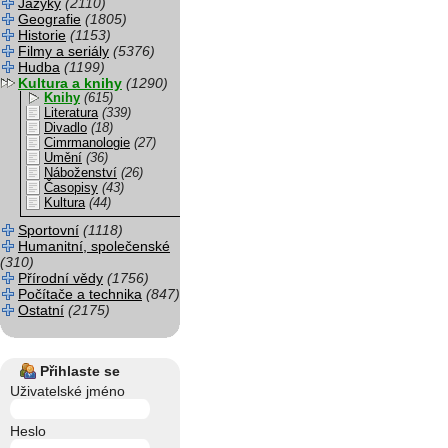
Jazyky
(2110)
Geografie
(1805)
Historie
(1153)
Filmy a seriály
(5376)
Hudba
(1199)
Kultura a knihy
(1290)
Knihy
(615)
Literatura
(339)
Divadlo
(18)
Cimrmanologie
(27)
Umění
(36)
Náboženství
(26)
Časopisy
(43)
Kultura
(44)
Sportovní
(1118)
Humanitní, společenské
(310)
Přírodní vědy
(1756)
Počítače a technika
(847)
Ostatní
(2175)
Přihlaste se
Uživatelské jméno
Heslo