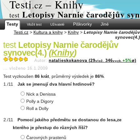
Test
i
– Knihy
.cz
Letopisy Narnie čarodějův syn
test
Testy
Piškvorky
Jiné
Vložit test
Uživatelé
Testi.cz
>
Kultura a knihy
>
Knihy
>
Letopisy Narnie čarodějův
synovec(4.)
test
Letopisy Narnie čarodějův
synovec(4.)
(
Knihy
)
Autor:
natalieskokanova (29
346
+5%
ø)
vlož.
vyzk.
...
vloženo 16.1.2009
Test vyzkoušen
86 krát
, průměrný výsledek je
86%
.
Jak se jmenují dva hlavní hrdinové?
Nick a Denissa
Polly a Digory
Roll a Dolly
Pomocí jakého předmětu se dostanou do lesa,ze
kterého je přestup do různých říší?
Čarovných prastenů