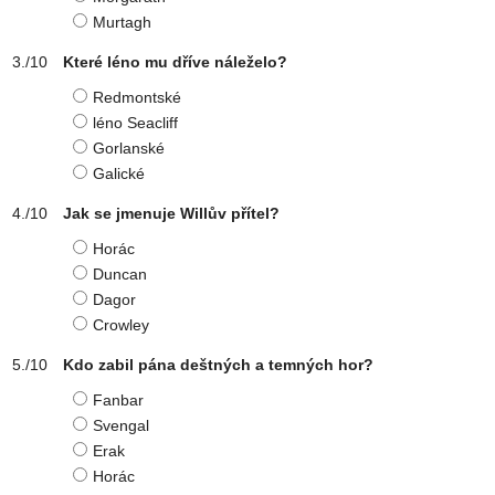
Murtagh
Které léno mu dříve náleželo?
Redmontské
léno Seacliff
Gorlanské
Galické
Jak se jmenuje Willův přítel?
Horác
Duncan
Dagor
Crowley
Kdo zabil pána deštných a temných hor?
Fanbar
Svengal
Erak
Horác