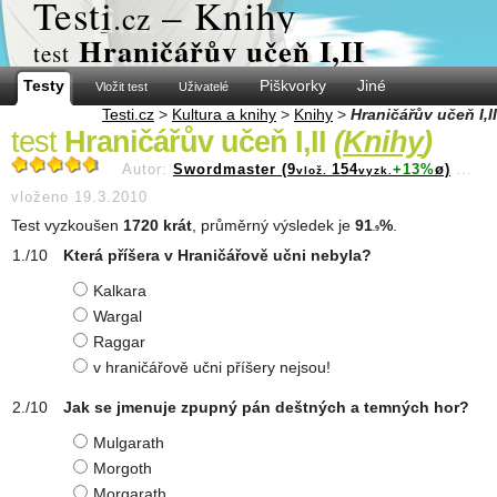
Test
i
– Knihy
.cz
Hraničářův učeň I,II
test
Testy
Piškvorky
Jiné
Vložit test
Uživatelé
Testi.cz
>
Kultura a knihy
>
Knihy
>
Hraničářův učeň I,II
test
Hraničářův učeň I,II
(
Knihy
)
Autor:
Swordmaster (9
154
+13%
ø)
...
vlož.
vyzk.
vloženo 19.3.2010
Test vyzkoušen
1720 krát
, průměrný výsledek je
91
%
.
.9
Která příšera v Hraničářově učni nebyla?
Kalkara
Wargal
Raggar
v hraničářově učni příšery nejsou!
Jak se jmenuje zpupný pán deštných a temných hor?
Mulgarath
Morgoth
Morgarath