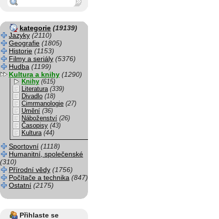
kategorie
(19139)
Jazyky
(2110)
Geografie
(1805)
Historie
(1153)
Filmy a seriály
(5376)
Hudba
(1199)
Kultura a knihy
(1290)
Knihy
(615)
Literatura
(339)
Divadlo
(18)
Cimrmanologie
(27)
Umění
(36)
Náboženství
(26)
Časopisy
(43)
Kultura
(44)
Sportovní
(1118)
Humanitní, společenské
(310)
Přírodní vědy
(1756)
Počítače a technika
(847)
Ostatní
(2175)
Přihlaste se