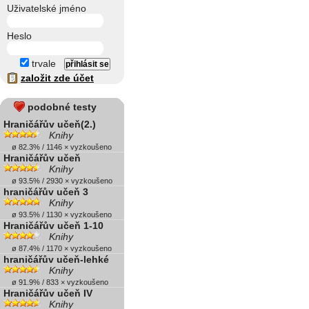
Uživatelské jméno
Heslo
trvale
založit zde účet
podobné testy
Hraničářův učeň(2.)
Knihy
ø 82.3% / 1146 × vyzkoušeno
Hraničářův učeň
Knihy
ø 93.5% / 2930 × vyzkoušeno
hraničářův učeň 3
Knihy
ø 93.5% / 1130 × vyzkoušeno
Hraničářův učeň 1-10
Knihy
ø 87.4% / 1170 × vyzkoušeno
hraničářův učeň-lehké
Knihy
ø 91.9% / 833 × vyzkoušeno
Hraničářův učeň IV
Knihy