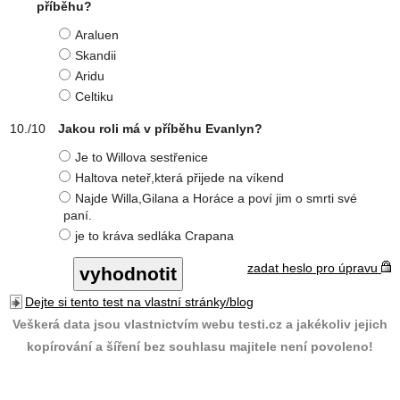
příběhu?
Araluen
Skandii
Aridu
Celtiku
Jakou roli má v příběhu Evanlyn?
Je to Willova sestřenice
Haltova neteř,která přijede na víkend
Najde Willa,Gilana a Horáce a poví jim o smrti své
paní.
je to kráva sedláka Crapana
zadat heslo pro úpravu
Dejte si tento test na vlastní stránky/blog
Veškerá data jsou vlastnictvím webu testi.cz a jakékoliv jejich
kopírování a šíření bez souhlasu majitele není povoleno!