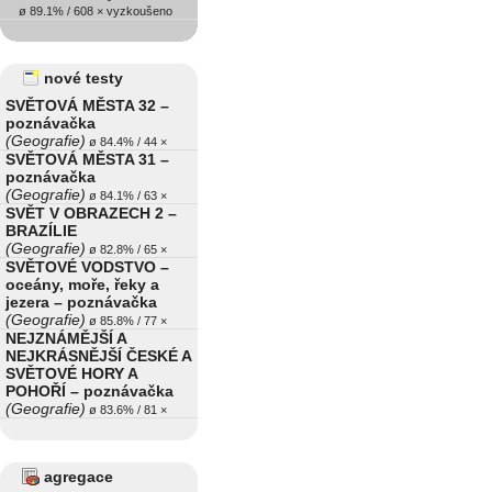
ø 89.1% / 608 × vyzkoušeno
nové testy
SVĚTOVÁ MĚSTA 32 –
poznávačka
(Geografie)
ø 84.4% / 44 ×
SVĚTOVÁ MĚSTA 31 –
poznávačka
(Geografie)
ø 84.1% / 63 ×
SVĚT V OBRAZECH 2 –
BRAZÍLIE
(Geografie)
ø 82.8% / 65 ×
SVĚTOVÉ VODSTVO –
oceány, moře, řeky a
jezera – poznávačka
(Geografie)
ø 85.8% / 77 ×
NEJZNÁMĚJŠÍ A
NEJKRÁSNĚJŠÍ ČESKÉ A
SVĚTOVÉ HORY A
POHOŘÍ – poznávačka
(Geografie)
ø 83.6% / 81 ×
agregace