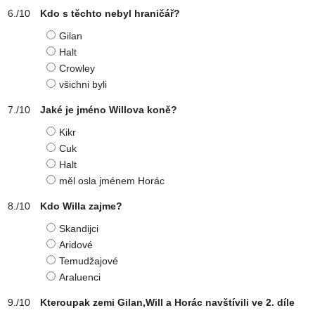
Kdo s těchto nebyl hraničář?
Gilan
Halt
Crowley
všichni byli
Jaké je jméno Willova koně?
Kikr
Cuk
Halt
měl osla jménem Horác
Kdo Willa zajme?
Skandijci
Aridové
Temudžajové
Araluenci
Kteroupak zemi Gilan,Will a Horác navštívili ve 2. díle