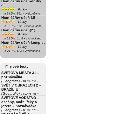
Hraničářův učeň-druhý
díl
Knihy
ø 89.6% / 581 × vyzkoušeno
Hraničářův učeň I,II
Knihy
ø 91.9% / 1720 × vyzkoušeno
Hraničářův učeň(2.)
Knihy
ø 82.3% / 1146 × vyzkoušeno
Hraničářův učeň komplet
Knihy
ø 79.3% / 623 × vyzkoušeno
nové testy
SVĚTOVÁ MĚSTA 31 –
poznávačka
(Geografie)
ø 84.1% / 51 ×
SVĚT V OBRAZECH 2 –
BRAZÍLIE
(Geografie)
ø 82.4% / 56 ×
SVĚTOVÉ VODSTVO –
oceány, moře, řeky a
jezera – poznávačka
(Geografie)
ø 85.8% / 76 ×