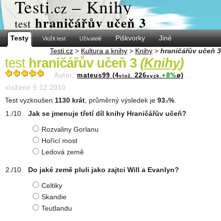
Test
i
– Knihy
.cz
hraničářův učeň 3
test
Testy
Piškvorky
Jiné
Vložit test
Uživatelé
Testi.cz
>
Kultura a knihy
>
Knihy
>
hraničářův učeň 3
test
hraničářův učeň 3
(
Knihy
)
Autor:
mateus99 (4
226
+8%
ø)
...
vlož.
vyzk.
vloženo 5.12.2010
Test vyzkoušen
1130 krát
, průměrný výsledek je
93
%
.
.5
Jak se jmenuje třetí díl knihy Hraničářův učeň?
Rozvaliny Gorlanu
Hořící most
Ledová země
Do jaké země pluli jako zajtci Will a Evanlyn?
Celtiky
Skandie
Teutlandu