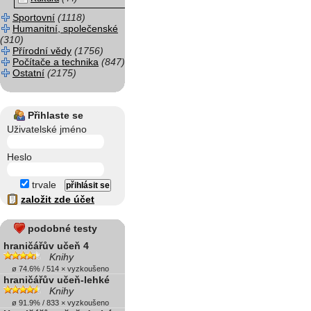
Sportovní
(1118)
Humanitní, společenské
(310)
Přírodní vědy
(1756)
Počítače a technika
(847)
Ostatní
(2175)
Přihlaste se
Uživatelské jméno
Heslo
trvale
založit zde účet
podobné testy
hraničářův učeň 4
Knihy
ø 74.6% / 514 × vyzkoušeno
hraničářův učeň-lehké
Knihy
ø 91.9% / 833 × vyzkoušeno