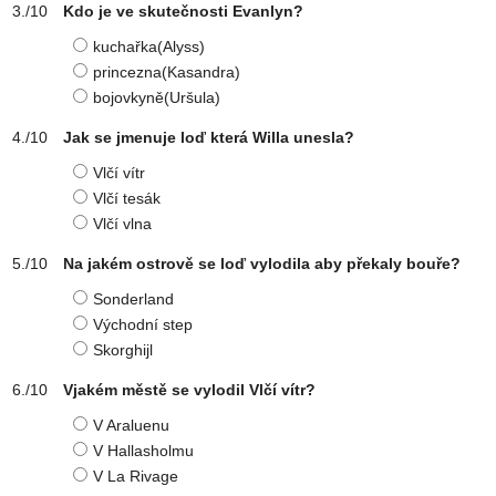
Kdo je ve skutečnosti Evanlyn?
kuchařka(Alyss)
princezna(Kasandra)
bojovkyně(Uršula)
Jak se jmenuje loď která Willa unesla?
Vlčí vítr
Vlčí tesák
Vlčí vlna
Na jakém ostrově se loď vylodila aby překaly bouře?
Sonderland
Východní step
Skorghijl
Vjakém městě se vylodil Vlčí vítr?
V Araluenu
V Hallasholmu
V La Rivage