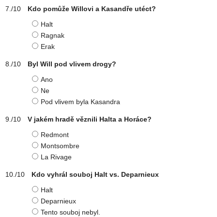
Kdo pomůže Willovi a Kasandře utéct?
Halt
Ragnak
Erak
Byl Will pod vlivem drogy?
Ano
Ne
Pod vlivem byla Kasandra
V jakém hradě věznili Halta a Horáce?
Redmont
Montsombre
La Rivage
Kdo vyhrál souboj Halt vs. Deparnieux
Halt
Deparnieux
Tento souboj nebyl.