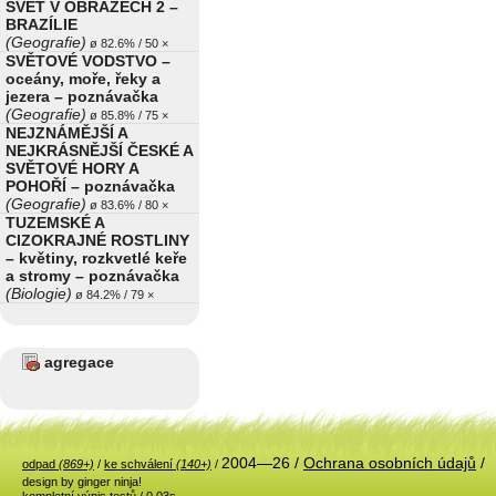
SVĚT V OBRAZECH 2 –
BRAZÍLIE
(Geografie)
ø 82.6% / 50 ×
SVĚTOVÉ VODSTVO –
oceány, moře, řeky a
jezera – poznávačka
(Geografie)
ø 85.8% / 75 ×
NEJZNÁMĚJŠÍ A
NEJKRÁSNĚJŠÍ ČESKÉ A
SVĚTOVÉ HORY A
POHOŘÍ – poznávačka
(Geografie)
ø 83.6% / 80 ×
TUZEMSKÉ A
CIZOKRAJNÉ ROSTLINY
– květiny, rozkvetlé keře
a stromy – poznávačka
(Biologie)
ø 84.2% / 79 ×
agregace
2004—26 /
Ochrana osobních údajů
/
odpad
(869+)
/
ke schválení
(140+)
/
design by ginger ninja!