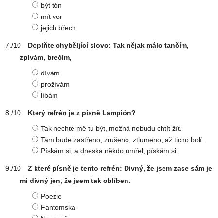
být tón
mít vor
jejich břech
Doplňte chyběljící slovo: Tak nějak málo tančím,
zpívám, brečím,
dívám
prožívám
líbám
Který refrén je z písně Lampión?
Tak nechte mě tu být, možná nebudu chtít žít.
Tam bude zastřeno, zrušeno, ztlumeno, až ticho bolí.
Pískám si, a dneska někdo umřel, pískám si.
Z které písně je tento refrén: Divný, že jsem zase sám je
mi divný jen, že jsem tak oblíben.
Poezie
Fantomska