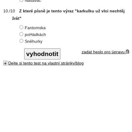
Nasavač
Z které písně je tento výraz "karkulku už vlci nechtěj
žrát"
Fantomska
poHádkách
Sněhurky
zadat heslo pro úpravu
Dejte si tento test na vlastní stránky/blog