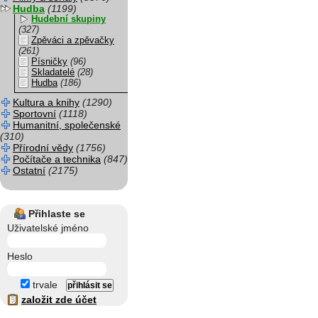
Hudba
(1199)
Hudební skupiny
(327)
Zpěváci a zpěvačky
(261)
Písničky
(96)
Skladatelé
(28)
Hudba
(186)
Kultura a knihy
(1290)
Sportovní
(1118)
Humanitní, společenské
(310)
Přírodní vědy
(1756)
Počítače a technika
(847)
Ostatní
(2175)
Přihlaste se
Uživatelské jméno
Heslo
trvale
založit zde účet