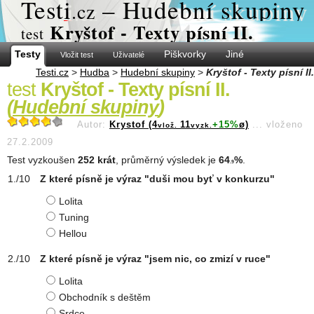
Test
i
– Hudební skupiny
.cz
Kryštof - Texty písní II.
test
Testy
Piškvorky
Jiné
Vložit test
Uživatelé
Testi.cz
>
Hudba
>
Hudební skupiny
>
Kryštof - Texty písní II.
test
Kryštof - Texty písní II.
(
Hudební skupiny
)
Autor:
Krystof (4
11
+15%
ø)
...
vloženo
vlož.
vyzk.
27.2.2009
Test vyzkoušen
252 krát
, průměrný výsledek je
64
%
.
.9
Z které písně je výraz "duši mou byť v konkurzu"
Lolita
Tuning
Hellou
Z které písně je výraz "jsem nic, co zmizí v ruce"
Lolita
Obchodník s deštěm
Srdce