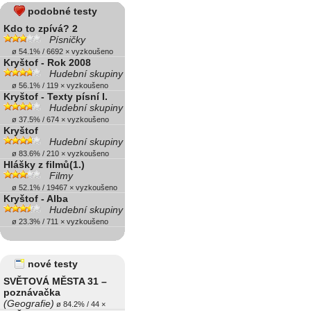
podobné testy
Kdo to zpívá? 2
Písničky
ø 54.1% / 6692 × vyzkoušeno
Kryštof - Rok 2008
Hudební skupiny
ø 56.1% / 119 × vyzkoušeno
Kryštof - Texty písní I.
Hudební skupiny
ø 37.5% / 674 × vyzkoušeno
Kryštof
Hudební skupiny
ø 83.6% / 210 × vyzkoušeno
Hlášky z filmů(1.)
Filmy
ø 52.1% / 19467 × vyzkoušeno
Kryštof - Alba
Hudební skupiny
ø 23.3% / 711 × vyzkoušeno
nové testy
SVĚTOVÁ MĚSTA 31 –
poznávačka
(Geografie)
ø 84.2% / 44 ×