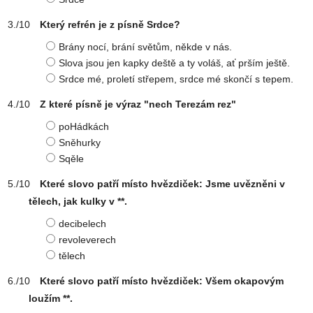
Který refrén je z písně Srdce?
Brány nocí, brání světům, někde v nás.
Slova jsou jen kapky deště a ty voláš, ať prším ještě.
Srdce mé, proletí střepem, srdce mé skončí s tepem.
Z které písně je výraz "nech Terezám rez"
poHádkách
Sněhurky
Sqěle
Které slovo patří místo hvězdiček: Jsme uvězněni v
tělech, jak kulky v **.
decibelech
revoleverech
tělech
Které slovo patří místo hvězdiček: Všem okapovým
loužím **.