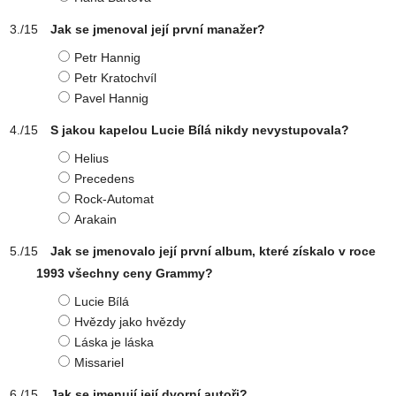
Jak se jmenoval její první manažer?
Petr Hannig
Petr Kratochvíl
Pavel Hannig
S jakou kapelou Lucie Bílá nikdy nevystupovala?
Helius
Precedens
Rock-Automat
Arakain
Jak se jmenovalo její první album, které získalo v roce
1993 všechny ceny Grammy?
Lucie Bílá
Hvězdy jako hvězdy
Láska je láska
Missariel
Jak se jmenují její dvorní autoři?