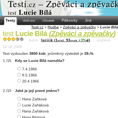
Test
i
– Zpěváci a zpěvač
.cz
Lucie Bílá
test
Testy
Piškvorky
Jiné
Vložit test
Uživatelé
Testi.cz
>
Hudba
>
Zpěváci a zpěvačky
>
Lucie Bílá
test
Lucie Bílá
(
Zpěváci a zpěvačky
)
Autor:
luciiik (1
93
+3%
ø)
...
vloženo
vlož.
vyzk.
12.10.2008
Test vyzkoušen
3800 krát
, průměrný výsledek je
39
%
.
.9
Kdy se Lucie Bílá narodila?
7.4.1966
8.5.1966
20.4.1966
Jaké je její pravé jméno?
Hana Zaňková
Lucie Zaňáková
Hana Zaňáková
Hana Bártová