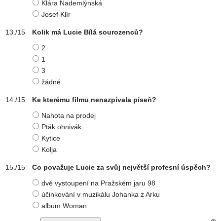
Klára Nademlýnská
Josef Klír
Kolik má Lucie Bílá sourozenců?
2
1
3
žádné
Ke kterému filmu nenazpívala píseň?
Nahota na prodej
Pták ohnivák
Kytice
Kolja
Co považuje Lucie za svůj největší profesní úspěch?
dvě vystoupení na Pražském jaru 98
účinkování v muzikálu Johanka z Arku
album Woman