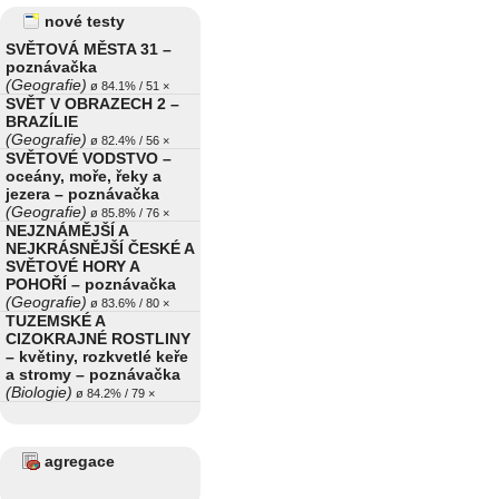
nové testy
SVĚTOVÁ MĚSTA 31 –
poznávačka
(Geografie)
ø 84.1% / 51 ×
SVĚT V OBRAZECH 2 –
BRAZÍLIE
(Geografie)
ø 82.4% / 56 ×
SVĚTOVÉ VODSTVO –
oceány, moře, řeky a
jezera – poznávačka
(Geografie)
ø 85.8% / 76 ×
NEJZNÁMĚJŠÍ A
NEJKRÁSNĚJŠÍ ČESKÉ A
SVĚTOVÉ HORY A
POHOŘÍ – poznávačka
(Geografie)
ø 83.6% / 80 ×
TUZEMSKÉ A
CIZOKRAJNÉ ROSTLINY
– květiny, rozkvetlé keře
a stromy – poznávačka
(Biologie)
ø 84.2% / 79 ×
agregace