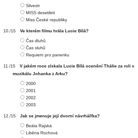
Silvestr
MISS desetiletí
Miss České republiky
Ve kterém filmu hrála Lucie Bílá?
Čas dluhů
Čas sluhů
Requiem pro panenku
V jakém roce získala Lucie Bílá ocenění Thálie za roli v
muzikálu Johanka z Arku?
2000
2001
2002
2003
Jak se jmenuje její dvorní návrhář/ka?
Beáta Rajská
Liběna Rochová