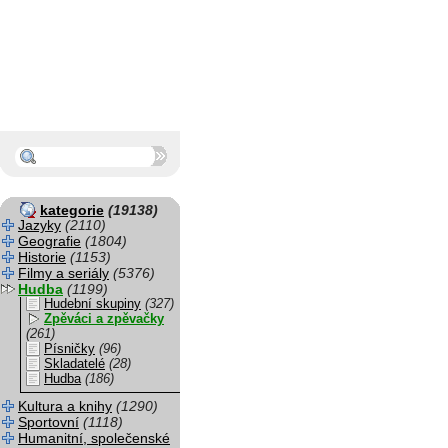
kategorie
(19138)
Jazyky
(2110)
Geografie
(1804)
Historie
(1153)
Filmy a seriály
(5376)
Hudba
(1199)
Hudební skupiny
(327)
Zpěváci a zpěvačky
(261)
Písničky
(96)
Skladatelé
(28)
Hudba
(186)
Kultura a knihy
(1290)
Sportovní
(1118)
Humanitní, společenské