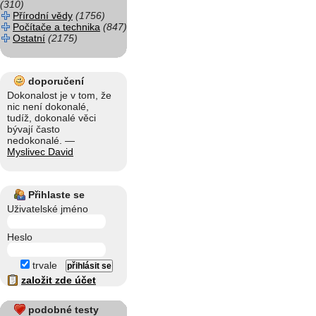
(310)
Přírodní vědy
(1756)
Počítače a technika
(847)
Ostatní
(2175)
doporučení
Dokonalost je v tom, že
nic není dokonalé,
tudíž, dokonalé věci
bývají často
nedokonalé. —
Myslivec David
Přihlaste se
Uživatelské jméno
Heslo
trvale
založit zde účet
podobné testy