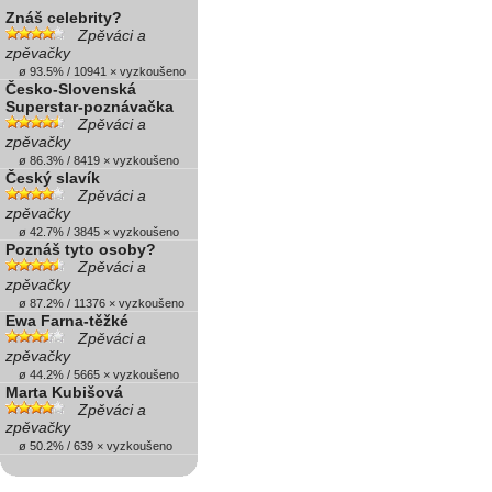
Znáš celebrity?
Zpěváci a
zpěvačky
ø 93.5% / 10941 × vyzkoušeno
Česko-Slovenská
Superstar-poznávačka
Zpěváci a
zpěvačky
ø 86.3% / 8419 × vyzkoušeno
Český slavík
Zpěváci a
zpěvačky
ø 42.7% / 3845 × vyzkoušeno
Poznáš tyto osoby?
Zpěváci a
zpěvačky
ø 87.2% / 11376 × vyzkoušeno
Ewa Farna-těžké
Zpěváci a
zpěvačky
ø 44.2% / 5665 × vyzkoušeno
Marta Kubišová
Zpěváci a
zpěvačky
ø 50.2% / 639 × vyzkoušeno