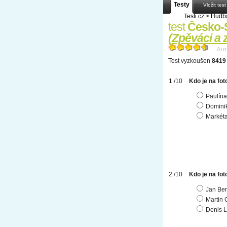
Testy
Vložit test
Testi.cz
>
Hudb
test
Česko-
(
Zpěváci a
Aut
Test vyzkoušen
8419 
Kdo je na fot
Paulína
Dominik
Markét
Kdo je na fot
Jan Be
Martin 
Denis 