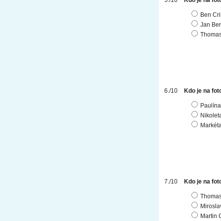
Kdo je na fot
Ben Cri
Jan Be
Thomas
Kdo je na fot
Paulína
Nikolet
Markét
Kdo je na fot
Thomas
Mirosl
Martin 