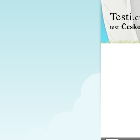
Test
i
.c
Česko
test