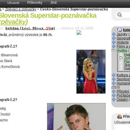
Piškvorky
Jiné
Uživatelé
a
>
Zpěváci a zpěvačky
>
Česko-Slovenská Superstar-poznávačka
Slovenská Superstar-poznávačka
 zpěvačky
)
or:
bohdaa (1
90
-1%
ø)
...
vloženo 26.11.2009
vlož.
vyzk.
kate
Jazyky
(
krát
, průměrný výsledek je
86
%
.
.3
Geograf
Historie
ografii č.1?
Filmy a 
Hudba
(
Hud
 Ištvancová
Zpě
a Stará
Pís
Skla
a Konvičková
Hud
Kultura 
Sportov
Humanit
(310)
Přírodní
Počítače
Ostatní
ografii č.2?
ndig
Chodúr
Přih
Lacho
Uživatels