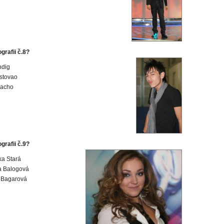
ografii č.8?
ndig
stovao
Lacho
ografii č.9?
a Stará
a Balogová
 Bagarová