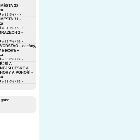
MĚSTA 32 –
ka
)
ø 82.5% / 4 ×
MĚSTA 31 –
ka
)
ø 84.1% / 58 ×
BRAZECH 2 –
)
ø 82.7% / 63 ×
VODSTVO – oceány,
 a jezera –
ka
)
ø 85.8% / 77 ×
ĚJŠÍ A
NĚJŠÍ ČESKÉ A
HORY A POHOŘÍ –
ka
)
ø 83.6% / 81 ×
egace