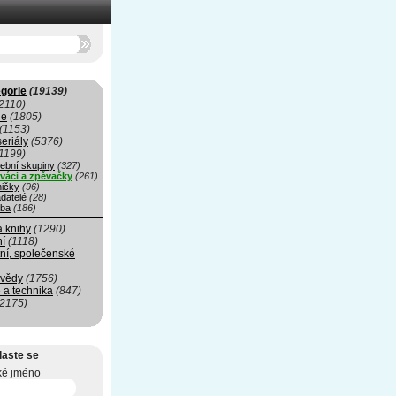
gorie
(19139)
2110)
ie
(1805)
(1153)
seriály
(5376)
1199)
ební skupiny
(327)
váci a zpěvačky
(261)
ničky
(96)
datelé
(28)
ba
(186)
a knihy
(1290)
ní
(1118)
ní, společenské
 vědy
(1756)
 a technika
(847)
(2175)
laste se
ké jméno