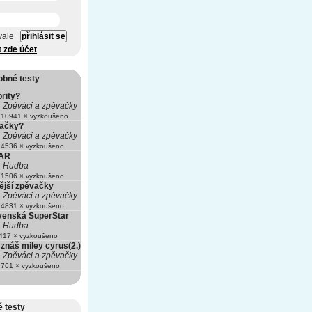
vale
t zde účet
obné testy
rity?
Zpěváci a zpěvačky
10941 × vyzkoušeno
vačky?
Zpěváci a zpěvačky
4536 × vyzkoušeno
AR
Hudba
1506 × vyzkoušeno
nější zpěvačky
Zpěváci a zpěvačky
4831 × vyzkoušeno
venská SuperStar
Hudba
17 × vyzkoušeno
znáš miley cyrus(2.)
Zpěváci a zpěvačky
761 × vyzkoušeno
 testy