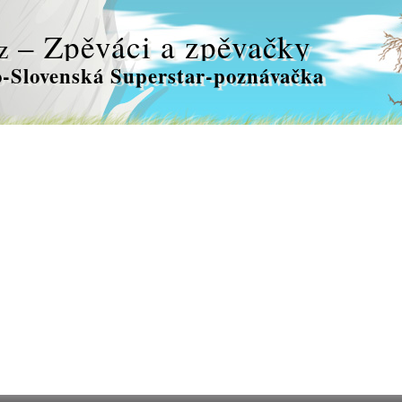
– Zpěváci a zpěvačky
z
-Slovenská Superstar-poznávačka