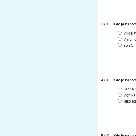
Kdo je na fot
Mirosl
Martin 
Ben Cri
Kdo je na fot
Leona 
Monika
Nikolet