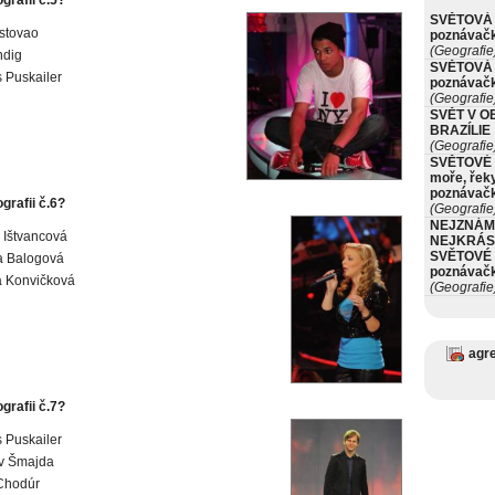
ografii č.5?
SVĚTOVÁ 
stovao
poznávač
(Geografie
ndig
SVĚTOVÁ 
 Puskailer
poznávač
(Geografie
SVĚT V O
BRAZÍLIE
(Geografie
SVĚTOVÉ 
moře, řeky
poznávač
ografii č.6?
(Geografie
NEJZNÁM
 Ištvancová
NEJKRÁS
SVĚTOVÉ 
a Balogová
poznávač
a Konvičková
(Geografie
agr
ografii č.7?
 Puskailer
av Šmajda
Chodúr