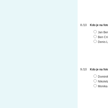
Kdo je na fot
Jan Be
Ben Cri
Denis 
Kdo je na fot
Dominik
Nikolet
Monika