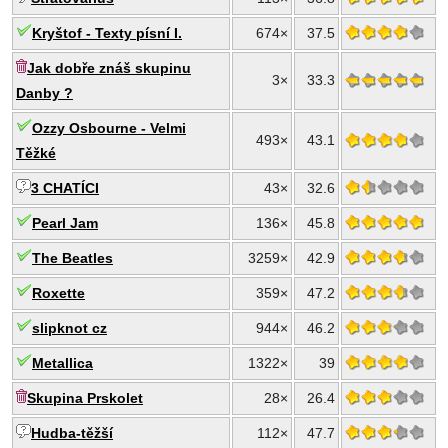
Kryštof - Texty písní I.
674×
37.5
Jak dobře znáš skupinu
3×
33.3
Danby ?
Ozzy Osbourne - Velmi
493×
43.1
Těžké
3 CHATÍCI
43×
32.6
Pearl Jam
136×
45.8
The Beatles
3259×
42.9
Roxette
359×
47.2
slipknot cz
944×
46.2
Metallica
1322×
39
Skupina Prskolet
28×
26.4
Hudba-těžší
112×
47.7