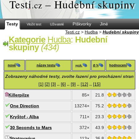
Test
i
– Hudební skupiny
.cz
Testy
Piškvorky
Jiné
Vložit test
Uživatelé
Testi.cz
>
Hudba
>
Hudební skupiny
Kategorie
Hudba
:
Hudební
skupiny
(434)
nové
název testu
hodnocení
vyzk.
Ø %
Zobrazeny náhodné testy, zvolte řazení pro procházení stran
[1]
[2]
[3]
..
[6]
..
[9]
..
[12]
..
[15]
Killerpilze
85×
21.8
One Direction
13274×
75.2
Kryštof - Alba
711×
23.3
30 Seconds to Mars
372×
43.9
Stratovarius
113×
36.8