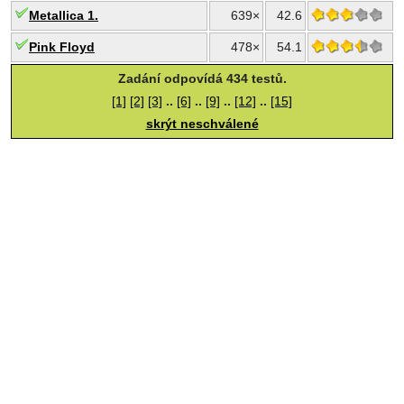
Metallica 1.
639×
42.6
Pink Floyd
478×
54.1
Zadání odpovídá 434 testů.
[1]
[2]
[3]
..
[6]
..
[9]
..
[12]
..
[15]
skrýt neschválené