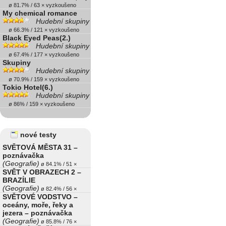
ø 81.7% / 63 × vyzkoušeno
My chemical romance
Hudební skupiny
ø 66.3% / 121 × vyzkoušeno
Black Eyed Peas(2.)
Hudební skupiny
ø 67.4% / 177 × vyzkoušeno
Skupiny
Hudební skupiny
ø 70.9% / 159 × vyzkoušeno
Tokio Hotel(6.)
Hudební skupiny
ø 86% / 159 × vyzkoušeno
nové testy
SVĚTOVÁ MĚSTA 31 –
poznávačka
(Geografie)
ø 84.1% / 51 ×
SVĚT V OBRAZECH 2 –
BRAZÍLIE
(Geografie)
ø 82.4% / 56 ×
SVĚTOVÉ VODSTVO –
oceány, moře, řeky a
jezera – poznávačka
(Geografie)
ø 85.8% / 76 ×