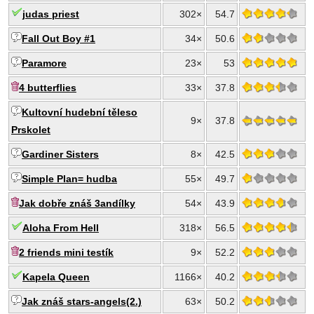
judas priest
302×
54.7
Fall Out Boy #1
34×
50.6
Paramore
23×
53
4 butterflies
33×
37.8
Kultovní hudební těleso
9×
37.8
Prskolet
Gardiner Sisters
8×
42.5
Simple Plan= hudba
55×
49.7
Jak dobře znáš 3andílky
54×
43.9
Aloha From Hell
318×
56.5
2 friends mini testík
9×
52.2
Kapela Queen
1166×
40.2
Jak znáš stars-angels(2.)
63×
50.2