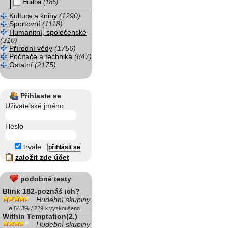
Hudba
(186)
Kultura a knihy
(1290)
Sportovní
(1118)
Humanitní, společenské
(310)
Přírodní vědy
(1756)
Počítače a technika
(847)
Ostatní
(2175)
Přihlaste se
Uživatelské jméno
Heslo
trvale
založit zde účet
podobné testy
Blink 182-poznáš ich?
Hudební skupiny
ø 64.3% / 229 × vyzkoušeno
Within Temptation(2.)
Hudební skupiny