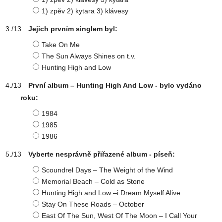
1) zpěv 2) kytara 3) klávesy
Jejich prvním singlem byl:
Take On Me
The Sun Always Shines on t.v.
Hunting High and Low
První album – Hunting High And Low - bylo vydáno
roku:
1984
1985
1986
Vyberte nesprávně přiřazené album - píseň:
Scoundrel Days – The Weight of the Wind
Memorial Beach – Cold as Stone
Hunting High and Low –i Dream Myself Alive
Stay On These Roads – October
East Of The Sun, West Of The Moon – I Call Your