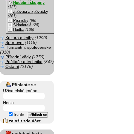
Hudební skupiny
(327)
Zpěváci a zpěvačky
(261)
Písničky
(96)
Skladatelé
(28)
Hudba
(186)
Kultura a knihy
(1290)
Sportovní
(1118)
Humanitní, společenské
(310)
Přírodní vědy
(1756)
Počítače a technika
(847)
Ostatní
(2175)
Přihlaste se
Uživatelské jméno
Heslo
trvale
založit zde účet
podobné testy