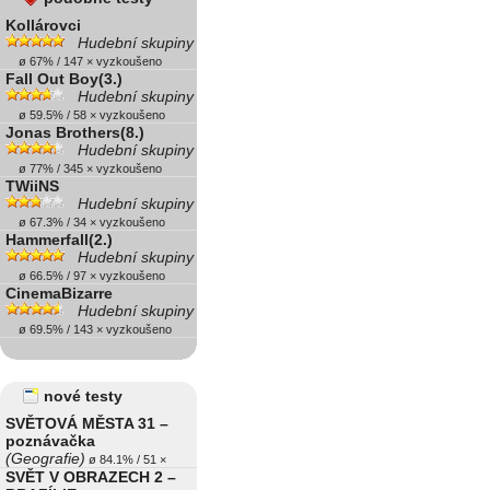
Kollárovci
Hudební skupiny
ø 67% / 147 × vyzkoušeno
Fall Out Boy(3.)
Hudební skupiny
ø 59.5% / 58 × vyzkoušeno
Jonas Brothers(8.)
Hudební skupiny
ø 77% / 345 × vyzkoušeno
TWiiNS
Hudební skupiny
ø 67.3% / 34 × vyzkoušeno
Hammerfall(2.)
Hudební skupiny
ø 66.5% / 97 × vyzkoušeno
CinemaBizarre
Hudební skupiny
ø 69.5% / 143 × vyzkoušeno
nové testy
SVĚTOVÁ MĚSTA 31 –
poznávačka
(Geografie)
ø 84.1% / 51 ×
SVĚT V OBRAZECH 2 –