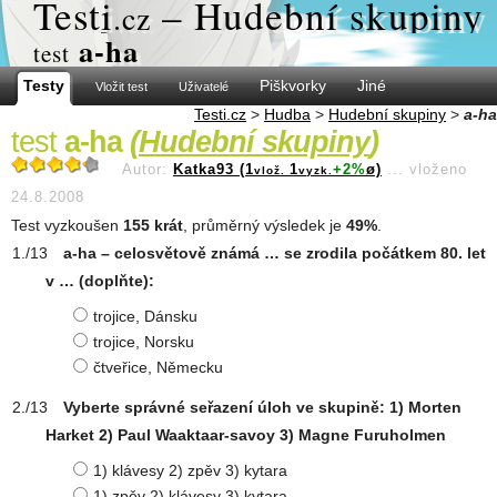
Test
i
– Hudební skupiny
.cz
a-ha
test
Testy
Piškvorky
Jiné
Vložit test
Uživatelé
Testi.cz
>
Hudba
>
Hudební skupiny
>
a-ha
test
a-ha
(
Hudební skupiny
)
Autor:
Katka93 (1
1
+2%
ø)
...
vloženo
vlož.
vyzk.
24.8.2008
Test vyzkoušen
155 krát
, průměrný výsledek je
49%
.
a-ha – celosvětově známá … se zrodila počátkem 80. let
v … (doplňte):
trojice, Dánsku
trojice, Norsku
čtveřice, Německu
Vyberte správné seřazení úloh ve skupině: 1) Morten
Harket 2) Paul Waaktaar-savoy 3) Magne Furuholmen
1) klávesy 2) zpěv 3) kytara
1) zpěv 2) klávesy 3) kytara