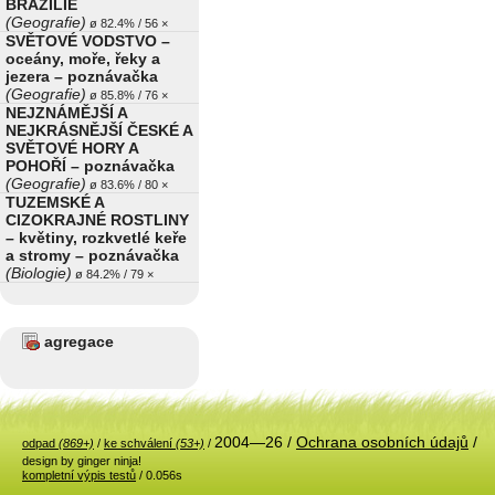
BRAZÍLIE
(Geografie)
ø 82.4% / 56 ×
SVĚTOVÉ VODSTVO –
oceány, moře, řeky a
jezera – poznávačka
(Geografie)
ø 85.8% / 76 ×
NEJZNÁMĚJŠÍ A
NEJKRÁSNĚJŠÍ ČESKÉ A
SVĚTOVÉ HORY A
POHOŘÍ – poznávačka
(Geografie)
ø 83.6% / 80 ×
TUZEMSKÉ A
CIZOKRAJNÉ ROSTLINY
– květiny, rozkvetlé keře
a stromy – poznávačka
(Biologie)
ø 84.2% / 79 ×
agregace
2004—26 /
Ochrana osobních údajů
/
odpad
(869+)
/
ke schválení
(53+)
/
design by ginger ninja!
kompletní výpis testů
/ 0.056s